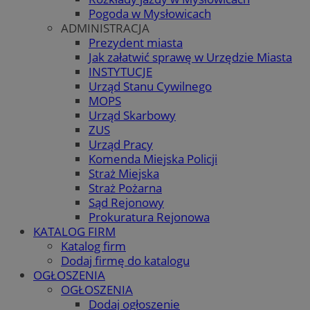
Pogoda w Mysłowicach
ADMINISTRACJA
Prezydent miasta
Jak załatwić sprawę w Urzędzie Miasta
INSTYTUCJE
Urząd Stanu Cywilnego
MOPS
Urząd Skarbowy
ZUS
Urząd Pracy
Komenda Miejska Policji
Straż Miejska
Straż Pożarna
Sąd Rejonowy
Prokuratura Rejonowa
KATALOG FIRM
Katalog firm
Dodaj firmę do katalogu
OGŁOSZENIA
OGŁOSZENIA
Dodaj ogłoszenie