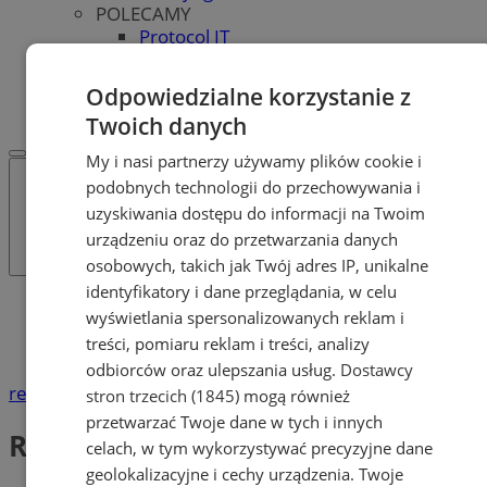
POLECAMY
Protocol IT
Pracuj.pl - praca w Mysłowicach
REKLAMA
Odpowiedzialne korzystanie z
WSPÓŁPRACA
Twoich danych
My i nasi partnerzy używamy plików cookie i
podobnych technologii do przechowywania i
uzyskiwania dostępu do informacji na Twoim
urządzeniu oraz do przetwarzania danych
osobowych, takich jak Twój adres IP, unikalne
identyfikatory i dane przeglądania, w celu
Katalog firm
wyświetlania spersonalizowanych reklam i
Dom i Budownictwo
treści, pomiaru reklam i treści, analizy
Rolety, Żaluzje, Moskitiery
odbiorców oraz ulepszania usług.
Dostawcy
reklama
stron trzecich (1845)
mogą również
przetwarzać Twoje dane w tych i innych
Rolety, Żaluzje, Moskitiery
celach, w tym wykorzystywać precyzyjne dane
geolokalizacyjne i cechy urządzenia. Twoje