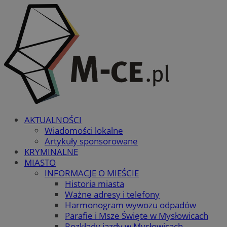
AKTUALNOŚCI
Wiadomości lokalne
Artykuły sponsorowane
KRYMINALNE
MIASTO
INFORMACJE O MIEŚCIE
Historia miasta
Ważne adresy i telefony
Harmonogram wywozu odpadów
Parafie i Msze Święte w Mysłowicach
Rozkłady jazdy w Mysłowicach