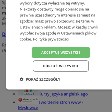
Sprawdź pewnych producentów
rolet
i
żaluzji
w
wybory dotyczą wyłącznie tej witryny.
mieście Mysłowice. Zapoznaj się w szeroką ofertą
rolet
Niektórzy dostawcy mogą opierać się na
materiałowych
, zasłon,
żaluzji
, moskitier oraz
prawnie uzasadnionym interesie zamiast na
akcesoriów do okien. Wybierz najlepsze firmy w
zgodzie; masz prawo sprzeciwić się temu w
Mysłowicach i zmień wygląd swoich okien!
Ustawieniach reklam
. Możesz w każdej chwili
wycofać swoją zgodę w
Ustawieniach plików
DOORMANN Sp z o.o.
cookie
.
Polityka prywatności
Rolety, Żaluzje, Moskitiery
Hutnicza, 41-409 Mysłowice
AKCEPTUJ WSZYSTKIE
Dodaj firmę
ODRZUĆ WSZYSTKIE
Pozostałe firmy w kategorii
POKAŻ SZCZEGÓŁY
reklama
Niezbędne
Wydajność
Targetowanie
Kursy języka angielskiego
Tworzenie stron www -
Mysłowice
Funkcjonalność
Niesklasyfikowane