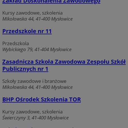
Zakład Doskonalenia Zawodowego
Kursy zawodowe, szkolenia
Mikołowska 44, 41-400 Mysłowice
Funkcjonalność
Niesklasyfikowane
Przedszkole nr 11
Przedszkola
Wybickiego 79, 41-404 Mysłowice
Niezbędne
Wydajność
Targetowanie
Zasadnicza Szkoła Zawodowa Zespołu Szkół
Funkcjonalność
Niesklasyfikowane
Publicznych nr 1
Niezbędne pliki cookie umożliwiają korzystanie z
Szkoły zawodowe i branżowe
podstawowych funkcji strony internetowej, takich jak
Mikołowska 44, 41-400 Mysłowice
logowanie użytkownika i zarządzanie kontem. Bez
niezbędnych plików cookie nie można prawidłowo
korzystać ze strony internetowej.
BHP Ośrodek Szkolenia TOR
Okres
Nazwa
Provider
/
Domena
przechowy
Kursy zawodowe, szkolenia
Świerczyny 3, 41-400 Mysłowice
SessID
m-ce.pl
1 rok