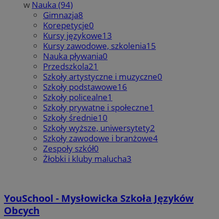
w
Nauka (94)
Gimnazja
8
Korepetycje
0
Kursy językowe
13
Kursy zawodowe, szkolenia
15
Nauka pływania
0
Przedszkola
21
Szkoły artystyczne i muzyczne
0
Szkoły podstawowe
16
Szkoły policealne
1
Szkoły prywatne i społeczne
1
Szkoły średnie
10
Szkoły wyższe, uniwersytety
2
Szkoły zawodowe i branżowe
4
Zespoły szkół
0
Żłobki i kluby malucha
3
YouSchool - Mysłowicka Szkoła Języków
Obcych