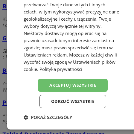
przetwarzać Twoje dane w tych i innych
Brainstorm
celach, w tym wykorzystywać precyzyjne dane
Kursy zawodowe, szkolenia
geolokalizacyjne i cechy urządzenia. Twoje
Laryska 54, 41-404 Mysłowice
wybory dotyczą wyłącznie tej witryny.
Niektórzy dostawcy mogą opierać się na
Gimnazjum nr 6
prawnie uzasadnionym interesie zamiast na
zgodzie; masz prawo sprzeciwić się temu w
Gimnazja
Ustawieniach reklam
. Możesz w każdej chwili
Chromika 3, 41-409 Mysłowice
wycofać swoją zgodę w
Ustawieniach plików
cookie
.
Polityka prywatności
Baby-vip
Żłobki i kluby malucha
AKCEPTUJ WSZYSTKIE
Wielka Skotnica, 41-400 Mysłowice
ODRZUĆ WSZYSTKIE
Przedszkole nr 7
Przedszkola
POKAŻ SZCZEGÓŁY
Portowa 11a, 41-400 Mysłowice
Niezbędne
Wydajność
Targetowanie