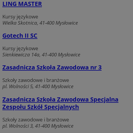
LING MASTER
suid
1 rok
Simplifi Holdings
Kursy językowe
Inc.
.simpli.fi
Wielka Skotnica, 41-400 Mysłowice
Gotech II SC
INGRESSCOOKIE
Sesja
NGINX Inc.
bh.contextweb.com
Kursy językowe
Sienkiewicza 14a, 41-400 Mysłowice
Zasadnicza Szkoła Zawodowa nr 3
Szkoły zawodowe i branżowe
pl. Wolności 5, 41-400 Mysłowice
CookieScriptConsent
1 rok
CookieScript
m-ce.pl
Zasadnicza Szkoła Zawodowa Specjalna
Zespołu Szkół Specjalnych
Szkoły zawodowe i branżowe
pl. Wolności 3, 41-400 Mysłowice