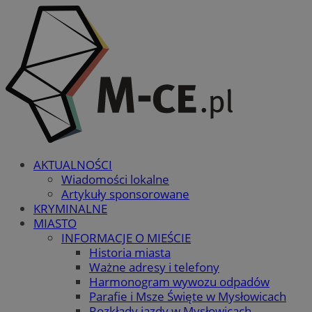
AKTUALNOŚCI
Wiadomości lokalne
Artykuły sponsorowane
KRYMINALNE
MIASTO
INFORMACJE O MIEŚCIE
Historia miasta
Ważne adresy i telefony
Harmonogram wywozu odpadów
Parafie i Msze Święte w Mysłowicach
Rozkłady jazdy w Mysłowicach