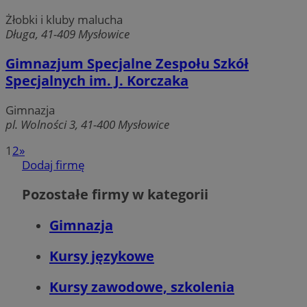
Żłobki i kluby malucha
mlcwc
.moloco.com
Długa, 41-409 Mysłowice
__mguid_
.mediago.io
Gimnazjum Specjalne Zespołu Szkół
Specjalnych im. J. Korczaka
ustat_exc8mad1xduy0j7u0zfaiwzsrzvkyr
.ustat.info
Gimnazja
ssh
1 rok
Media Force Ltd
pl. Wolności 3, 41-400 Mysłowice
.mfadsrvr.com
1
2
»
DSID
59 minut 53
Google LLC
Dodaj firmę
sekundy
.doubleclick.net
Pozostałe firmy w kategorii
__eoi
.m-ce.pl
Gimnazja
openstat_rwj63gnvkvuh0j6uty938hedXs0jcf
.openstat.eu
mc
1 rok 1 miesiąc
Quality Unit LLC
x
.advolve.io
.quantserve.com
Kursy językowe
Kursy zawodowe, szkolenia