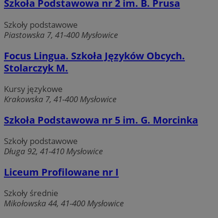
Szkoła Podstawowa nr 2 im. B. Prusa
QeSessID
m-ce.pl
1 rok
Szkoły podstawowe
Piastowska 7, 41-400 Mysłowice
MvSessID
m-ce.pl
1 rok
Focus Lingua. Szkoła Języków Obcych.
Stolarczyk M.
euds
.rfihub.com
Sesja
Kursy językowe
Krakowska 7, 41-400 Mysłowice
Szkoła Podstawowa nr 5 im. G. Morcinka
Szkoły podstawowe
Długa 92, 41-410 Mysłowice
Liceum Profilowane nr I
li_gc
5 miesięc
LinkedIn
Szkoły średnie
tygodni
Corporation
Mikołowska 44, 41-400 Mysłowice
.linkedin.com
Google Privacy
Policy