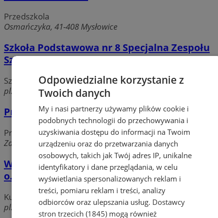
Przedszkola
Osmańczyka, 41-408 Mysłowice
Szkoła Podstawowa nr 8 Specjalna Zespołu
Szkół Specjalnych
Odpowiedzialne korzystanie z
Szkoły podstawowe
pl. Wolności 3, 41-400 Mysłowice
Twoich danych
My i nasi partnerzy używamy plików cookie i
Przedszkole nr 20
podobnych technologii do przechowywania i
uzyskiwania dostępu do informacji na Twoim
Przedszkola
Zapolskiej 1, 41-400 Mysłowice
urządzeniu oraz do przetwarzania danych
osobowych, takich jak Twój adres IP, unikalne
Wojewódzki Uniwersytet Robotniczy Sp. z
identyfikatory i dane przeglądania, w celu
o.o. Katowice Oddział Mysłowice
wyświetlania spersonalizowanych reklam i
treści, pomiaru reklam i treści, analizy
Kursy zawodowe, szkolenia
odbiorców oraz ulepszania usług.
Dostawcy
pl. Wolności 7, 41-400 Mysłowice
stron trzecich (1845)
mogą również