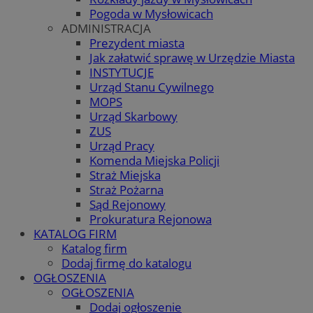
Pogoda w Mysłowicach
ADMINISTRACJA
Prezydent miasta
Jak załatwić sprawę w Urzędzie Miasta
INSTYTUCJE
Urząd Stanu Cywilnego
MOPS
Urząd Skarbowy
ZUS
Urząd Pracy
Komenda Miejska Policji
Straż Miejska
Straż Pożarna
Sąd Rejonowy
Prokuratura Rejonowa
KATALOG FIRM
Katalog firm
Dodaj firmę do katalogu
OGŁOSZENIA
OGŁOSZENIA
Dodaj ogłoszenie