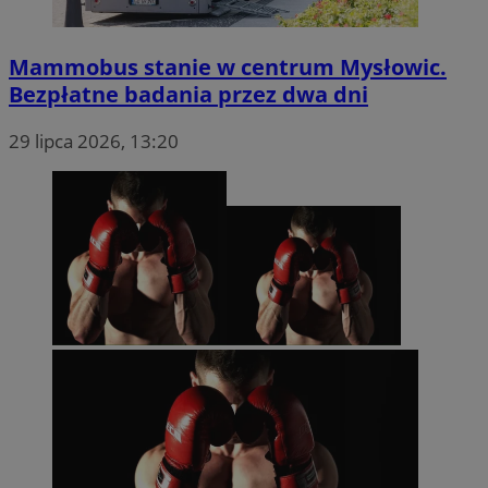
sa-user-id-v2
1 rok
StackAdapt
.srv.stackadapt.com
Mammobus stanie w centrum Mysłowic.
OAID
OpenX Technologies
Inc.
Bezpłatne badania przez dwa dni
reklama.silnet.pl
29 lipca 2026, 13:20
g
1 rok
Eventbrite Inc.
.creativecdn.com
sa-user-id-v3
StackAdapt
.srv.stackadapt.com