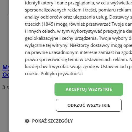
identyfikatory i dane przeglądania, w celu wyświetla
spersonalizowanych reklam i treści, pomiaru reklam i
analizy odbiorców oraz ulepszania usług.
Dostawcy s
trzecich (1845)
mogą również przetwarzać Twoje dan
i innych celach, w tym wykorzystywać precyzyjne da
geolokalizacyjne i cechy urządzenia. Twoje wybory d
wyłącznie tej witryny. Niektórzy dostawcy mogą opie
na prawnie uzasadnionym interesie zamiast na zgod
prawo sprzeciwić się temu w
Ustawieniach reklam
. 
Mysłowice uczczą pamięć Edwarda Ruska.
każdej chwili wycofać swoją zgodę w
Ustawieniach p
Odsłonięcie tablicy i turniej piłkarski
cookie
.
Polityka prywatności
3 sierpnia 2026, 12:22
AKCEPTUJ WSZYSTKIE
ODRZUĆ WSZYSTKIE
POKAŻ SZCZEGÓŁY