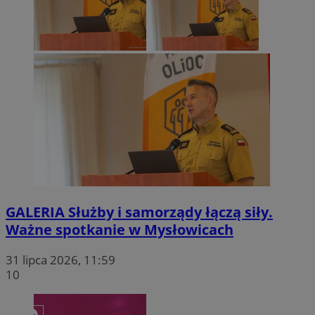
QeSessID
m-ce.pl
1 ro
MvSessID
m-ce.pl
1 ro
euds
.rfihub.com
Sesj
GALERIA
Służby i samorządy łączą siły.
Ważne spotkanie w Mysłowicach
Google Privacy Policy
31 lipca 2026, 11:59
10
li_gc
5 miesię
LinkedIn
tygodn
Corporation
.linkedin.com