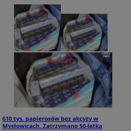
610 tys. papierosów bez akcyzy w
Mysłowicach. Zatrzymano 50-latka