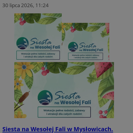
30 lipca 2026, 11:24
Siesta na Wesołej Fali w Mysłowicach.
Nazwa
Provider
/
Domen
Provider
/
Okres