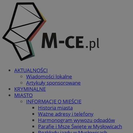
AKTUALNOŚCI
Wiadomości lokalne
Artykuły sponsorowane
KRYMINALNE
MIASTO
INFORMACJE O MIEŚCIE
Historia miasta
Ważne adresy i telefony
Harmonogram wywozu odpadów
Parafie i Msze Święte w Mysłowicach
Rozkłady jazdy w Mysłowicach