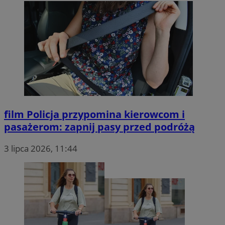
sa-user-id-v2
1 rok
StackAdapt
.srv.stackadapt.com
OAID
OpenX Technologies
Inc.
reklama.silnet.pl
film
Policja przypomina kierowcom i
pasażerom: zapnij pasy przed podróżą
g
1 rok
Eventbrite Inc.
3 lipca 2026, 11:44
.creativecdn.com
sa-user-id-v3
StackAdapt
.srv.stackadapt.com