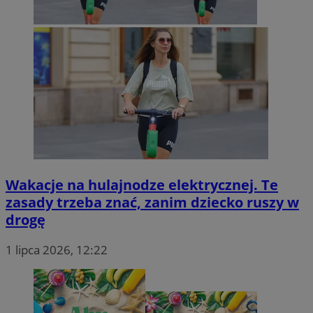
tuuid
.360yield.com
2 miesiące 4
tygodnie
bcookie
1 rok
Microsoft Corporation
_clsk
Microsoft
.linkedin.com
m-ce.pl
Wakacje na hulajnodze elektrycznej. Te
zasady trzeba znać, zanim dziecko ruszy w
TDCPM
1 rok
The Trade Desk Inc.
drogę
.adsrvr.org
1 lipca 2026, 12:22
c
.mfadsrvr.com