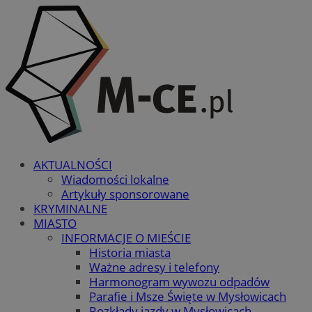
AKTUALNOŚCI
Wiadomości lokalne
Artykuły sponsorowane
KRYMINALNE
MIASTO
INFORMACJE O MIEŚCIE
Historia miasta
Ważne adresy i telefony
Harmonogram wywozu odpadów
Parafie i Msze Święte w Mysłowicach
Rozkłady jazdy w Mysłowicach