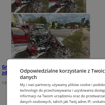
Groźne zdarzenie w Mysłowicach. Po
Odpowiedzialne korzystanie z Twoi
zderzeniu z latarnią zapalił się samochód
danych
13 lipca 2026, 13:14
My i nasi partnerzy używamy plików cookie i podob
technologii do przechowywania i uzyskiwania dostę
informacji na Twoim urządzeniu oraz do przetwarza
danych osobowych, takich jak Twój adres IP, unikaln