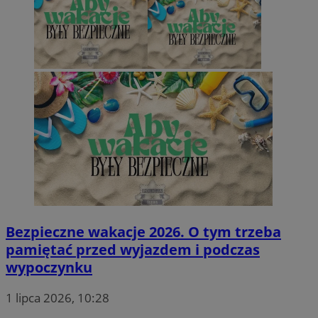
eud
1 rok
Rocket Fuel (Sizmek
by Amazon)
.rfihub.com
ustat_gid
.ustat.info
idsp_c
2 miesiące 4
InMobi
tygodnie
.inmobi.com
Bezpieczne wakacje 2026. O tym trzeba
pamiętać przed wyjazdem i podczas
wypoczynku
obuid
2 miesiące 4
Outbrain Inc.
tygodnie
.outbrain.com
1 lipca 2026, 10:28