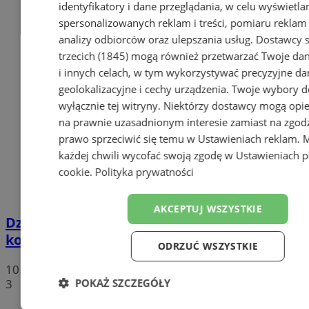
identyfikatory i dane przeglądania, w celu wyświetla
spersonalizowanych reklam i treści, pomiaru reklam i
analizy odbiorców oraz ulepszania usług.
Dostawcy s
trzecich (1845)
mogą również przetwarzać Twoje dan
i innych celach, w tym wykorzystywać precyzyjne da
geolokalizacyjne i cechy urządzenia. Twoje wybory d
wyłącznie tej witryny. Niektórzy dostawcy mogą opie
na prawnie uzasadnionym interesie zamiast na zgod
prawo sprzeciwić się temu w
Ustawieniach reklam
. 
każdej chwili wycofać swoją zgodę w
Ustawieniach p
cookie
.
Polityka prywatności
AKCEPTUJ WSZYSTKIE
Dzielnicowi z Mysłowic walczą o awans w
konkursie „Dzielnicowy Roku 2026”
ODRZUĆ WSZYSTKIE
10 lipca 2026, 13:07
3
POKAŻ SZCZEGÓŁY