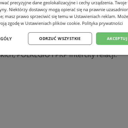
wać precyzyjne dane geolokalizacyjne i cechy urządzenia. Twoje
stacje, rozkłady jazdy
tryny. Niektórzy dostawcy mogą opierać się na prawnie uzasadnio
ie; masz prawo sprzeciwić się temu w
Ustawieniach reklam
. Może
woją zgodę w
Ustawieniach plików cookie
.
Polityka prywatności
e kolejowe:
Mysłowice, Mysłowice Brzę
EGÓŁY
ODRZUĆ WSZYSTKIE
AKCEPTUJ
kich, POLREGIO i PKP Intercity relacji:
Wydajność
Targetowanie
Funkcjonalność
Ni
ezbędne
Wydajność
Targetowanie
Funkcjonalność
Niesklasyfikow
ie umożliwiają korzystanie z podstawowych funkcji strony internetowej, takich jak log
Bez niezbędnych plików cookie nie można prawidłowo korzystać ze strony internetowe
Okres
Provider
/
Domena
Opis
przechowywania