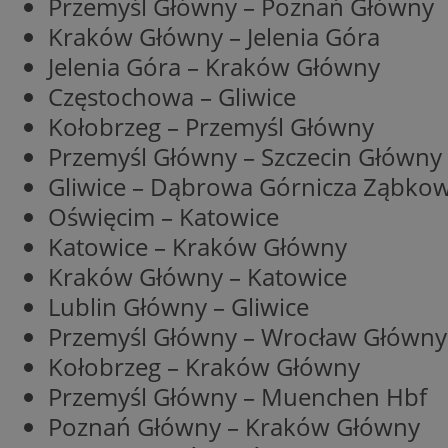
Przemyśl Główny – Poznań Główny
SessID
Kraków Główny – Jelenia Góra
QeSessID
Jelenia Góra – Kraków Główny
MvSessID
Częstochowa – Gliwice
euds
Kołobrzeg – Przemyśl Główny
Przemyśl Główny – Szczecin Główny
li_gc
Gliwice – Dąbrowa Górnicza Ząbkow
Oświęcim – Katowice
suid
Katowice – Kraków Główny
Kraków Główny – Katowice
INGRESSCOOKIE
Lublin Główny – Gliwice
Przemyśl Główny – Wrocław Główny
Kołobrzeg – Kraków Główny
CookieScriptConse
Przemyśl Główny – Muenchen Hbf
Poznań Główny – Kraków Główny