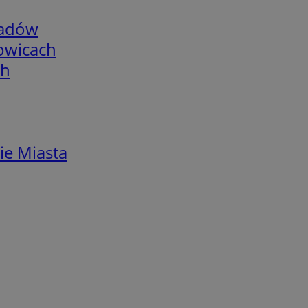
adów
łowicach
ch
ie Miasta