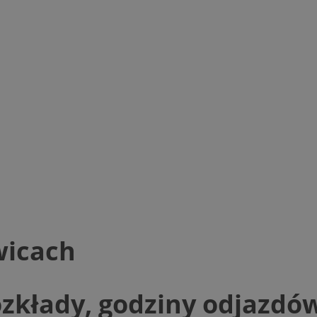
wicach
zkłady, godziny odjazdó