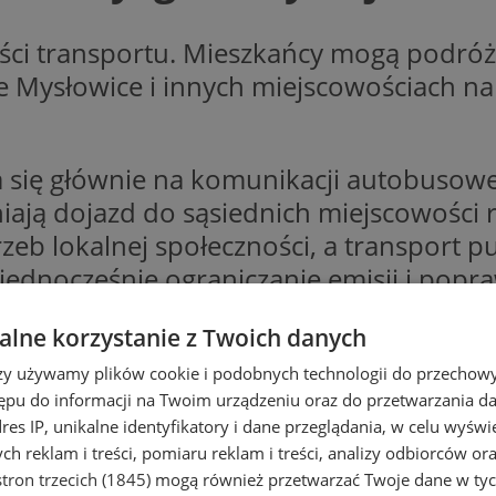
ości transportu. Mieszkańcy mogą podró
e Mysłowice i innych miejscowościach n
 się głównie na komunikacji autobusowe
niają dojazd do sąsiednich miejscowości
eb lokalnej społeczności, a transport p
ednocześnie ograniczanie emisji i popra
linie autobusowe:
T-14, Z-25, M13, M101
lne korzystanie z Twoich danych
536, 672, 788, 931, 935, 954, 972, 995, E
rzy używamy plików cookie i podobnych technologii do przechow
ktualne rozkłady jazdy wymienionych lini
ępu do informacji na Twoim urządzeniu oraz do przetwarzania 
dres IP, unikalne identyfikatory i dane przeglądania, w celu wyświ
h reklam i treści, pomiaru reklam i treści, analizy odbiorców or
 JAZDY AUTOBUSÓW I TRAMWAJÓW M
tron trzecich (1845)
mogą również przetwarzać Twoje dane w tych