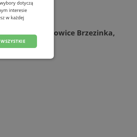
 wybory dotyczą
nym interesie
sz w każdej
czkowice, Mysłowice Brzezinka,
 WSZYSTKIE
esklasyfikowane
ane
owanie użytkownika i
j.