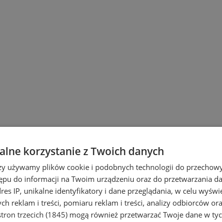
lne korzystanie z Twoich danych
rzy używamy plików cookie i podobnych technologii do przechow
ępu do informacji na Twoim urządzeniu oraz do przetwarzania 
dres IP, unikalne identyfikatory i dane przeglądania, w celu wyświ
ch
mieści się przy ul. Strumieńskiego 5.
h reklam i treści, pomiaru reklam i treści, analizy odbiorców or
tron trzecich (1845)
mogą również przetwarzać Twoje dane w tych