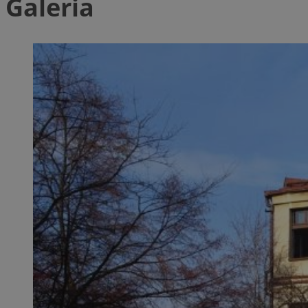
Galeria
SessID
QeSessID
MvSessID
euds
li_gc
suid
INGRESSCOOKIE
CookieScriptConse