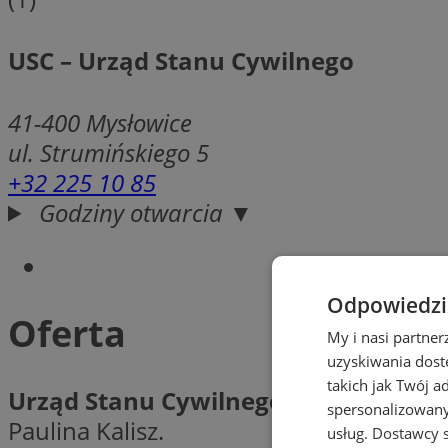
USC – Urząd Stanu Cywilnego
41-400
Mysłowice
ul. Strumińskiego 5
+32 225 10 85
Godziny otwarcia ▼
Odpowiedzia
Oferta
My i nasi partne
uzyskiwania dost
takich jak Twój a
Urząd Stanu Cywilnego w Mysłowica
spersonalizowanyc
Paulina Kalisz.
usług.
Dostawcy s