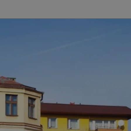
entyfikator sesji.
entyfikator sesji.
entyfikator sesji.
 do przechowywania
niu do usług
e, czy użytkownik
enia lub reklamy.
y gościa na
nych celów
 identyfikatora
erów obsługuje
ekście
lu optymalizacji
rzez usługę Cookie-
preferencji
 na pliki cookie.
ookie Cookie-