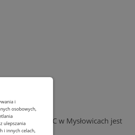
ywania i
danych osobowych,
etlania
 Kierownikiem USC w Mysłowicach jest
az ulepszania
 i innych celach,