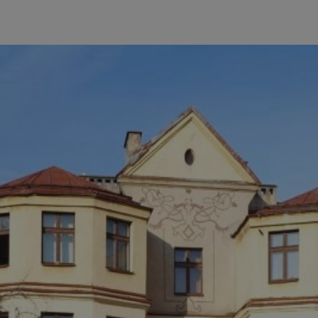
m-ce.pl
1 rok
Ten plik cookie przechowuje id
m-ce.pl
1 rok
Ten plik cookie przechowuje id
m-ce.pl
1 rok
Ten plik cookie przechowuje id
.rfihub.com
Sesja
Ten plik cookie jest używany
zgody użytkownika w odniesie
śledzenia. Zazwyczaj rejestruj
zdecydował się na usługi śledz
5 miesięcy 4
Służy do przechowywania zgod
LinkedIn
tygodnie
używanie plików cookie do in
Corporation
.linkedin.com
1 rok
Do przechowywania unikalnego
Simplifi Holdings
sesji.
Inc.
.simpli.fi
Sesja
Rejestruje, który klaster serw
NGINX Inc.
gościa. Jest to używane w kont
Google Privacy Policy
bh.contextweb.com
równoważenia obciążenia w ce
doświadczenia użytkownika.
nt
1 rok
Ten plik cookie jest używany p
CookieScript
Script.com do zapamiętywania 
m-ce.pl
dotyczących zgody użytkownika
Jest to konieczne, aby baner c
Script.com działał poprawnie.