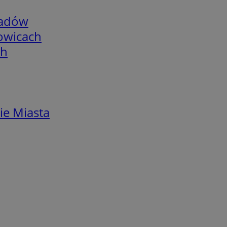
adów
łowicach
ch
ie Miasta