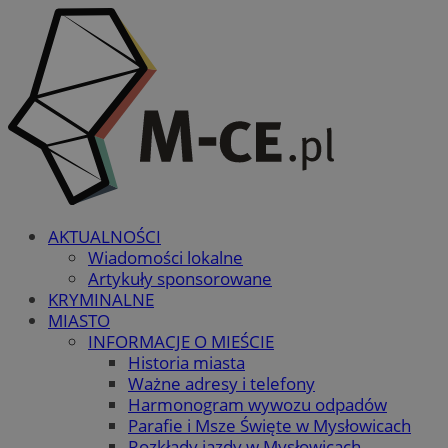
AKTUALNOŚCI
Wiadomości lokalne
Artykuły sponsorowane
KRYMINALNE
MIASTO
INFORMACJE O MIEŚCIE
Historia miasta
Ważne adresy i telefony
Harmonogram wywozu odpadów
Parafie i Msze Święte w Mysłowicach
Rozkłady jazdy w Mysłowicach