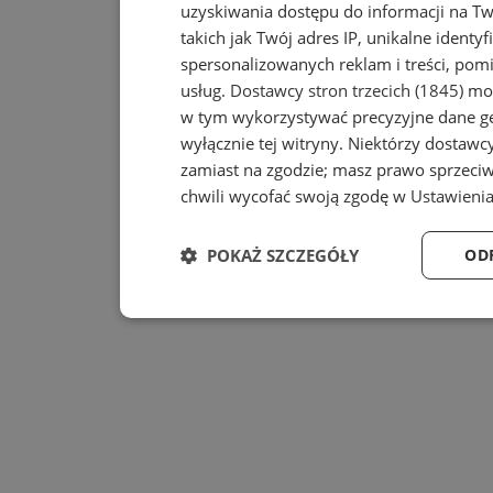
uzyskiwania dostępu do informacji na T
takich jak Twój adres IP, unikalne identy
spersonalizowanych reklam i treści, pomi
usług.
Dostawcy stron trzecich (1845)
mog
w tym wykorzystywać precyzyjne dane geo
wyłącznie tej witryny. Niektórzy dostaw
zamiast na zgodzie; masz prawo sprzeci
chwili wycofać swoją zgodę w
Ustawienia
POKAŻ SZCZEGÓŁY
OD
Niezbędne
Wydajność
Niezbędne
Wydajność
T