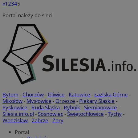
«
1
2
3
4
5
Portal należy do sieci
Bytom
-
Chorzów
-
Gliwice
-
Katowice
-
Łaziska Górne
-
Mikołów
-
Mysłowice
-
Orzesze
-
Piekary Śląskie
-
Pyskowice
-
Ruda Śląska
-
Rybnik
-
Siemianowice
-
Silesia.info.pl
-
Sosnowiec
-
Świętochłowice
-
Tychy
-
Wodzisław
-
Zabrze
-
Żory
Portal