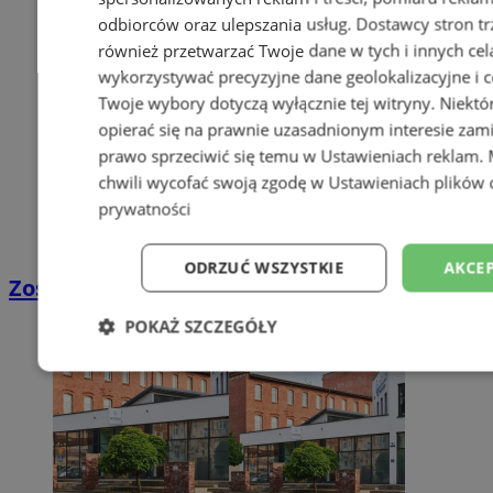
odbiorców oraz ulepszania usług.
Dostawcy stron tr
również przetwarzać Twoje dane w tych i innych cel
wykorzystywać precyzyjne dane geolokalizacyjne i c
Twoje wybory dotyczą wyłącznie tej witryny. Niekt
opierać się na prawnie uzasadnionym interesie zami
prawo sprzeciwić się temu w
Ustawieniach reklam
.
chwili wycofać swoją zgodę w
Ustawieniach plików 
prywatności
ODRZUĆ WSZYSTKIE
AKCEP
Zostań kierowcą w DPD
POKAŻ SZCZEGÓŁY
Niezbędne
Wydajność
Targetowani
Niesklasyfikowane