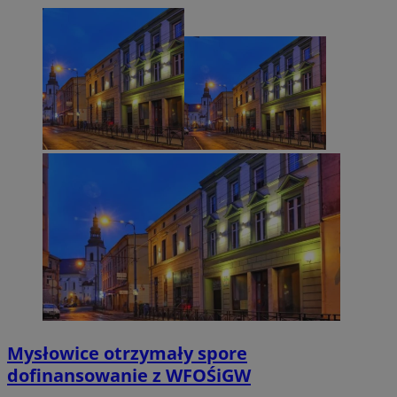
Mysłowice otrzymały spore
dofinansowanie z WFOŚiGW