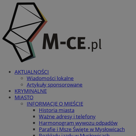
AKTUALNOŚCI
Wiadomości lokalne
Artykuły sponsorowane
KRYMINALNE
MIASTO
INFORMACJE O MIEŚCIE
Historia miasta
Ważne adresy i telefony
Harmonogram wywozu odpadów
Parafie i Msze Święte w Mysłowicach
Rozkłady jazdy w Mysłowicach