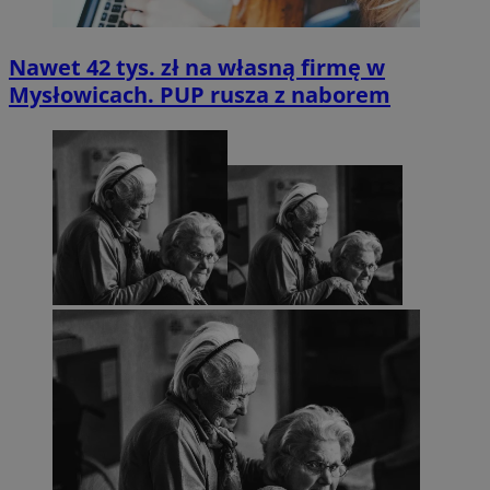
Nawet 42 tys. zł na własną firmę w
Mysłowicach. PUP rusza z naborem