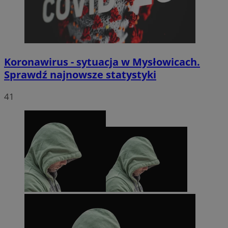
Koronawirus - sytuacja w Mysłowicach.
Sprawdź najnowsze statystyki
41