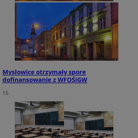
Mysłowice otrzymały spore
dofinansowanie z WFOŚiGW
15