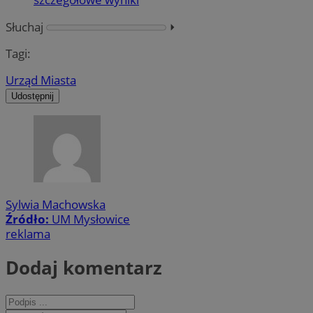
Słuchaj
⏵︎
Tagi:
Urząd Miasta
Udostępnij
Sylwia Machowska
Źródło:
UM Mysłowice
reklama
Dodaj komentarz