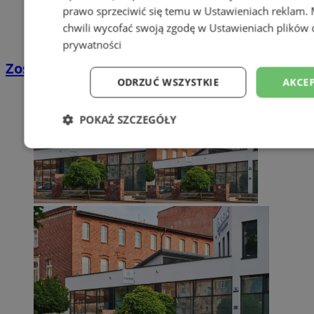
prawo sprzeciwić się temu w
Ustawieniach reklam
.
chwili wycofać swoją zgodę w
Ustawieniach plików 
prywatności
Zostań kierowcą w DPD
ODRZUĆ WSZYSTKIE
AKCEP
POKAŻ SZCZEGÓŁY
Niezbędne
Wydajność
Targetowani
Niesklasyfikowane
Niezbędne
Wydajność
Targetowanie
Funkcjonalno