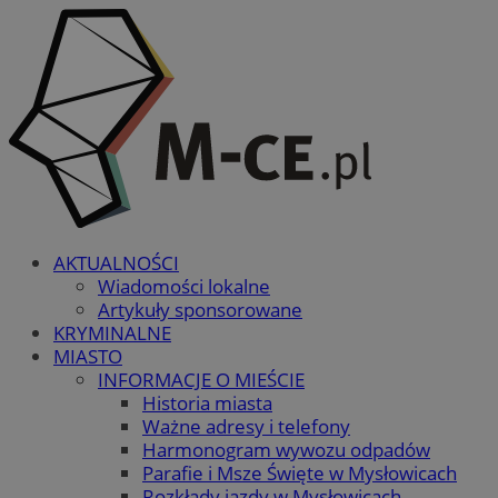
AKTUALNOŚCI
Wiadomości lokalne
Artykuły sponsorowane
KRYMINALNE
MIASTO
INFORMACJE O MIEŚCIE
Historia miasta
Ważne adresy i telefony
Harmonogram wywozu odpadów
Parafie i Msze Święte w Mysłowicach
Rozkłady jazdy w Mysłowicach