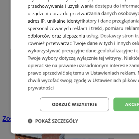
przechowywania i uzyskiwania dostępu do informac
urządzeniu oraz do przetwarzania danych osobowych
adres IP, unikalne identyfikatory i dane przeglądani
spersonalizowanych reklam i treści, pomiaru reklam i
odbiorców oraz ulepszania usług.
Dostawcy stron tr
również przetwarzać Twoje dane w tych i innych cel
wykorzystywać precyzyjne dane geolokalizacyjne i c
Twoje wybory dotyczą wyłącznie tej witryny. Niekt
opierać się na prawnie uzasadnionym interesie zami
prawo sprzeciwić się temu w
Ustawieniach reklam
.
chwili wycofać swoją zgodę w
Ustawieniach plików 
prywatności
ODRZUĆ WSZYSTKIE
AKCEP
Zostań kierowcą w DPD
POKAŻ SZCZEGÓŁY
Niezbędne
Wydajność
Targetowani