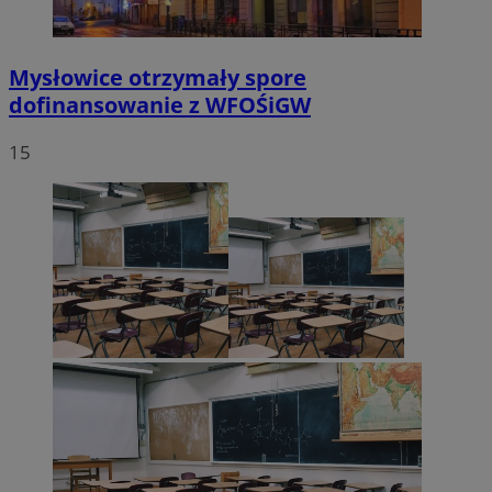
Mysłowice otrzymały spore
dofinansowanie z WFOŚiGW
15