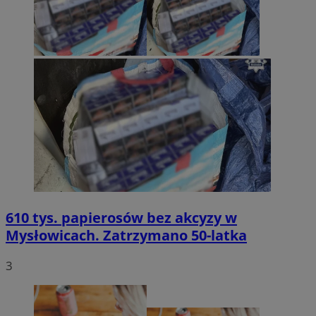
610 tys. papierosów bez akcyzy w
Mysłowicach. Zatrzymano 50-latka
3