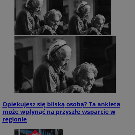
Opiekujesz się bliską osobą? Ta ankieta
może wpłynąć na przyszłe wsparcie w
regionie