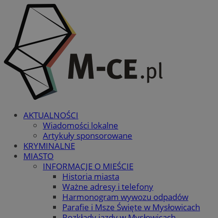
AKTUALNOŚCI
Wiadomości lokalne
Artykuły sponsorowane
KRYMINALNE
MIASTO
INFORMACJE O MIEŚCIE
Historia miasta
Ważne adresy i telefony
Harmonogram wywozu odpadów
Parafie i Msze Święte w Mysłowicach
Rozkłady jazdy w Mysłowicach