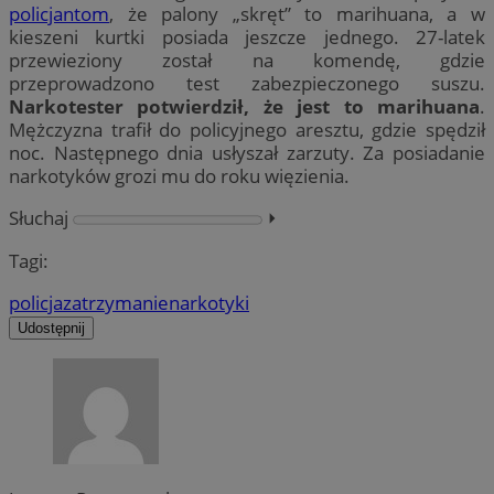
policjantom
, że palony „skręt” to marihuana, a w
kieszeni kurtki posiada jeszcze jednego. 27-latek
przewieziony został na komendę, gdzie
przeprowadzono test zabezpieczonego suszu.
Narkotester potwierdził, że jest to marihuana
.
Mężczyzna trafił do policyjnego aresztu, gdzie spędził
noc. Następnego dnia usłyszał zarzuty. Za posiadanie
narkotyków grozi mu do roku więzienia.
Słuchaj
⏵︎
Tagi:
policja
zatrzymanie
narkotyki
Udostępnij