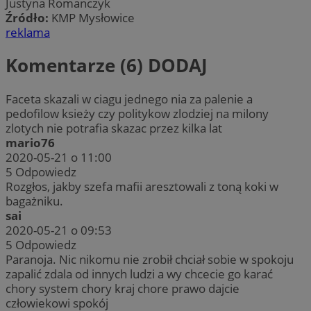
Justyna Romanczyk
Źródło:
KMP Mysłowice
reklama
Komentarze (6)
DODAJ
Faceta skazali w ciagu jednego nia za palenie a
pedofilow ksieży czy politykow zlodziej na milony
zlotych nie potrafia skazac przez kilka lat
mario76
2020-05-21 o 11:00
5
Odpowiedz
Rozgłos, jakby szefa mafii aresztowali z toną koki w
bagażniku.
sai
2020-05-21 o 09:53
5
Odpowiedz
Paranoja. Nic nikomu nie zrobił chciał sobie w spokoju
zapalić zdala od innych ludzi a wy chcecie go karać
chory system chory kraj chore prawo dajcie
człowiekowi spokój