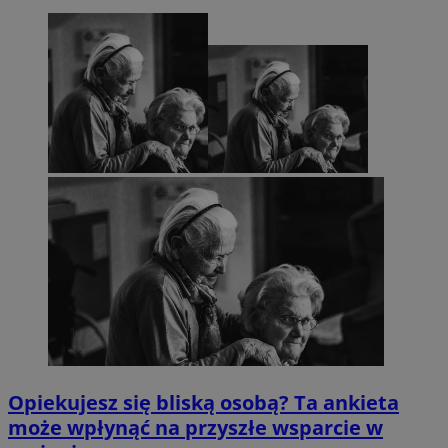
Opiekujesz się bliską osobą? Ta ankieta
może wpłynąć na przyszłe wsparcie w