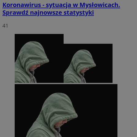
Koronawirus - sytuacja w Mysłowicach.
Sprawdź najnowsze statystyki
41