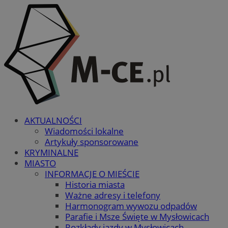
AKTUALNOŚCI
Wiadomości lokalne
Artykuły sponsorowane
KRYMINALNE
MIASTO
INFORMACJE O MIEŚCIE
Historia miasta
Ważne adresy i telefony
Harmonogram wywozu odpadów
Parafie i Msze Święte w Mysłowicach
Rozkłady jazdy w Mysłowicach