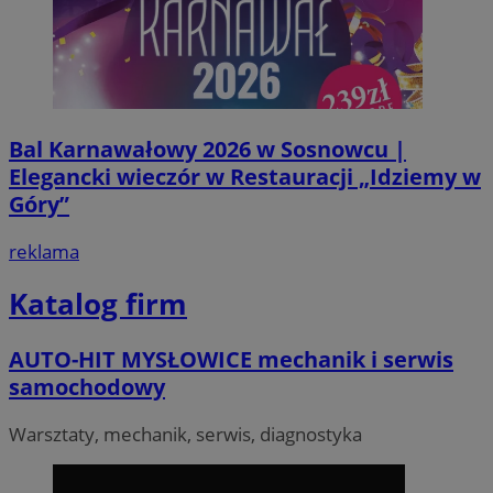
seku
.temu.com
Bal Karnawałowy 2026 w Sosnowcu |
Elegancki wieczór w Restauracji „Idziemy w
Góry”
reklama
VISITOR_PRIVACY_METADATA
5 miesi
YouTube
tygod
.youtube.com
Katalog firm
AUTO-HIT MYSŁOWICE mechanik i serwis
samochodowy
Warsztaty, mechanik, serwis, diagnostyka