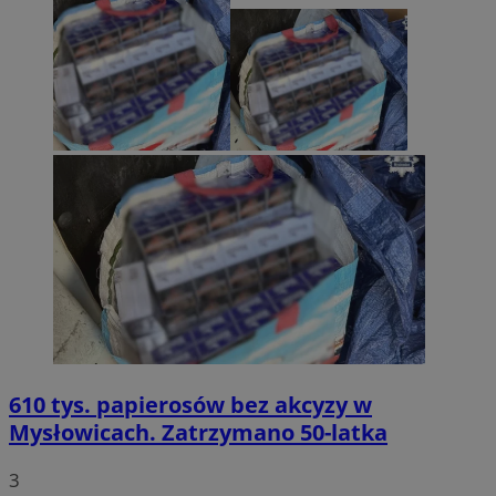
610 tys. papierosów bez akcyzy w
Mysłowicach. Zatrzymano 50-latka
3