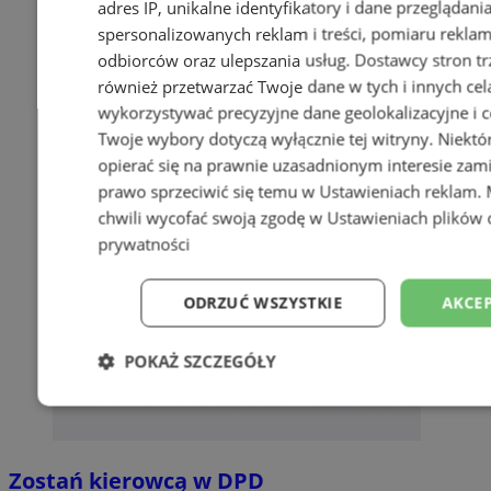
adres IP, unikalne identyfikatory i dane przeglądani
spersonalizowanych reklam i treści, pomiaru reklam i
odbiorców oraz ulepszania usług.
Dostawcy stron tr
również przetwarzać Twoje dane w tych i innych cel
wykorzystywać precyzyjne dane geolokalizacyjne i c
Twoje wybory dotyczą wyłącznie tej witryny. Niekt
opierać się na prawnie uzasadnionym interesie zami
prawo sprzeciwić się temu w
Ustawieniach reklam
.
chwili wycofać swoją zgodę w
Ustawieniach plików 
prywatności
ODRZUĆ WSZYSTKIE
AKCEP
POKAŻ SZCZEGÓŁY
Niezbędne
Wydajność
Targetowani
Zostań kierowcą w DPD