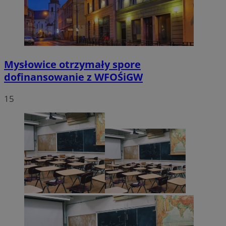
Mysłowice otrzymały spore
dofinansowanie z WFOŚiGW
15