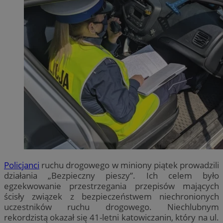
Policjanci
ruchu drogowego w miniony piątek prowadzili
działania „Bezpieczny pieszy”. Ich celem było
egzekwowanie przestrzegania przepisów mających
ścisły związek z bezpieczeństwem niechronionych
uczestników ruchu drogowego. Niechlubnym
rekordzistą okazał się 41-letni katowiczanin, który na ul.