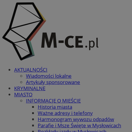
AKTUALNOŚCI
Wiadomości lokalne
Artykuły sponsorowane
KRYMINALNE
MIASTO
INFORMACJE O MIEŚCIE
Historia miasta
Ważne adresy i telefony
Harmonogram wywozu odpadów
Parafie i Msze Święte w Mysłowicach
Rozkłady jazdy w Mysłowicach