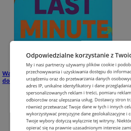
Odpowiedzialne korzystanie z Twoi
My i nasi partnerzy używamy plików cookie i podob
przechowywania i uzyskiwania dostępu do informac
Wakacyjny wypoczynek nad Bałtykiem w
urządzeniu oraz do przetwarzania danych osobowych
domkach Szmaragdowe Morze
adres IP, unikalne identyfikatory i dane przeglądani
spersonalizowanych reklam i treści, pomiaru reklam i
odbiorców oraz ulepszania usług.
Dostawcy stron tr
również przetwarzać Twoje dane w tych i innych cel
wykorzystywać precyzyjne dane geolokalizacyjne i c
Twoje wybory dotyczą wyłącznie tej witryny. Niekt
opierać się na prawnie uzasadnionym interesie zami