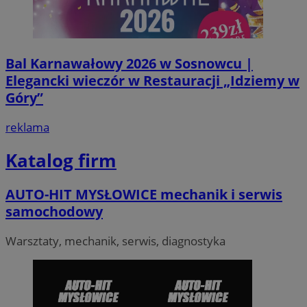
VISITOR_PRIVACY_METADATA
5 miesi
YouTube
tygod
.youtube.com
Bal Karnawałowy 2026 w Sosnowcu |
Elegancki wieczór w Restauracji „Idziemy w
Góry”
reklama
Katalog firm
AUTO-HIT MYSŁOWICE mechanik i serwis
samochodowy
Warsztaty, mechanik, serwis, diagnostyka