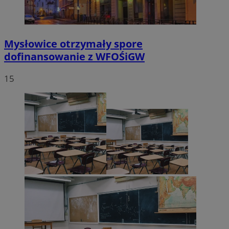
Mysłowice otrzymały spore
dofinansowanie z WFOŚiGW
15