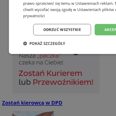
prawo sprzeciwić się temu w
Ustawieniach reklam
.
chwili wycofać swoją zgodę w
Ustawieniach plików 
prywatności
ODRZUĆ WSZYSTKIE
AKCEP
POKAŻ SZCZEGÓŁY
Niezbędne
Wydajność
Targetowani
Niesklasyfikowane
Zostań kierowcą w DPD
Niezbędne
Wydajność
Targetowanie
Funkcjonalno