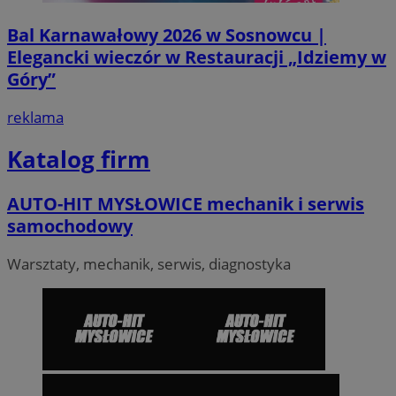
Bal Karnawałowy 2026 w Sosnowcu |
VISITOR_PRIVACY_METADATA
5 miesi
YouTube
Elegancki wieczór w Restauracji „Idziemy w
tygod
.youtube.com
Góry”
reklama
Katalog firm
AUTO-HIT MYSŁOWICE mechanik i serwis
samochodowy
Warsztaty, mechanik, serwis, diagnostyka