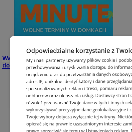
Odpowiedzialne korzystanie z Twoi
Wakacyjny wypoczynek nad Bałtykiem w
My i nasi partnerzy używamy plików cookie i podob
domkach Szmaragdowe Morze
przechowywania i uzyskiwania dostępu do informac
urządzeniu oraz do przetwarzania danych osobowych
adres IP, unikalne identyfikatory i dane przeglądani
spersonalizowanych reklam i treści, pomiaru reklam i
odbiorców oraz ulepszania usług.
Dostawcy stron tr
również przetwarzać Twoje dane w tych i innych cel
wykorzystywać precyzyjne dane geolokalizacyjne i c
Twoje wybory dotyczą wyłącznie tej witryny. Niekt
opierać się na prawnie uzasadnionym interesie zami
prawo sprzeciwić się temu w
Ustawieniach reklam
.