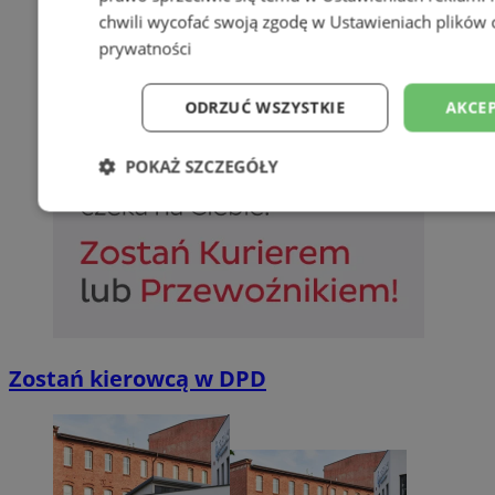
chwili wycofać swoją zgodę w
Ustawieniach plików 
prywatności
ODRZUĆ WSZYSTKIE
AKCEP
POKAŻ SZCZEGÓŁY
Niezbędne
Wydajność
Targetowani
Niesklasyfikowane
Zostań kierowcą w DPD
Niezbędne
Wydajność
Targetowanie
Funkcjonalno