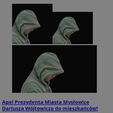
Apel Prezydenta Miasta Mysłowice
Dariusza Wójtowicza do mieszkańców!