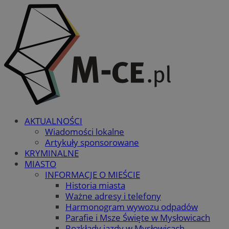
AKTUALNOŚCI
Wiadomości lokalne
Artykuły sponsorowane
KRYMINALNE
MIASTO
INFORMACJE O MIEŚCIE
Historia miasta
Ważne adresy i telefony
Harmonogram wywozu odpadów
Parafie i Msze Święte w Mysłowicach
Rozkłady jazdy w Mysłowicach