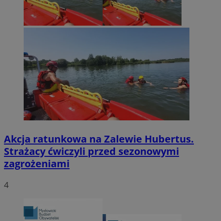
Akcja ratunkowa na Zalewie Hubertus.
Strażacy ćwiczyli przed sezonowymi
zagrożeniami
4