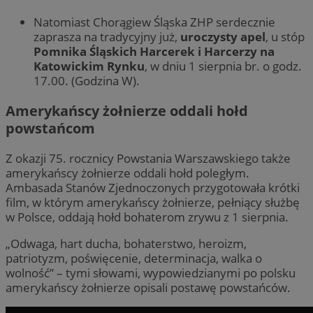
Natomiast Chorągiew Śląska ZHP serdecznie
zaprasza na tradycyjny już,
uroczysty apel
, u stóp
Pomnika Śląskich Harcerek i Harcerzy na
Katowickim Rynku
, w dniu 1 sierpnia br. o godz.
17.00. (Godzina W).
Amerykańscy żołnierze oddali hołd
powstańcom
Z okazji 75. rocznicy Powstania Warszawskiego także
amerykańscy żołnierze oddali hołd poległym.
Ambasada Stanów Zjednoczonych przygotowała krótki
film, w którym amerykańscy żołnierze, pełniący służbę
w Polsce, oddają hołd bohaterom zrywu z 1 sierpnia.
„Odwaga, hart ducha, bohaterstwo, heroizm,
patriotyzm, poświęcenie, determinacja, walka o
wolność” – tymi słowami, wypowiedzianymi po polsku
amerykańscy żołnierze opisali postawę powstańców.