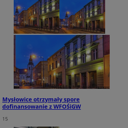
Mysłowice otrzymały spore
dofinansowanie z WFOŚiGW
15