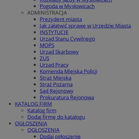
Pogoda w Mysłowicach
ADMINISTRACJA
Prezydent miasta
Jak załatwić sprawę w Urzędzie Miasta
INSTYTUCJE
Urząd Stanu Cywilnego
MOPS
Urząd Skarbowy
ZUS
Urząd Pracy
Komenda Miejska Policji
Straż Miejska
Straż Pożarna
Sąd Rejonowy
Prokuratura Rejonowa
KATALOG FIRM
Katalog firm
Dodaj firmę do katalogu
OGŁOSZENIA
OGŁOSZENIA
Dodaj ogłoszenie