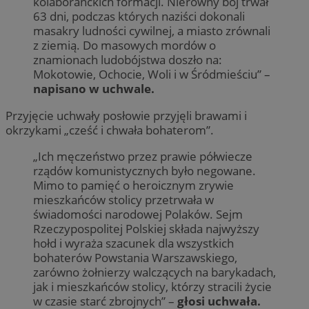
kolaboranckich formacji. Nierówny bój trwał
63 dni, podczas których naziści dokonali
masakry ludności cywilnej, a miasto zrównali
z ziemią. Do masowych mordów o
znamionach ludobójstwa doszło na:
Mokotowie, Ochocie, Woli i w Śródmieściu” –
napisano w uchwale.
Przyjęcie uchwały posłowie przyjęli brawami i
okrzykami „cześć i chwała bohaterom”.
„Ich męczeństwo przez prawie półwiecze
rządów komunistycznych było negowane.
Mimo to pamięć o heroicznym zrywie
mieszkańców stolicy przetrwała w
świadomości narodowej Polaków. Sejm
Rzeczypospolitej Polskiej składa najwyższy
hołd i wyraża szacunek dla wszystkich
bohaterów Powstania Warszawskiego,
zarówno żołnierzy walczących na barykadach,
jak i mieszkańców stolicy, którzy stracili życie
w czasie starć zbrojnych” –
głosi uchwała.