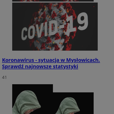
Koronawirus - sytuacja w Mysłowicach.
Sprawdź najnowsze statystyki
41