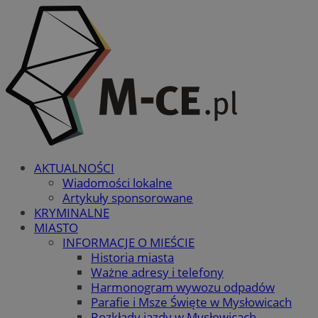
AKTUALNOŚCI
Wiadomości lokalne
Artykuły sponsorowane
KRYMINALNE
MIASTO
INFORMACJE O MIEŚCIE
Historia miasta
Ważne adresy i telefony
Harmonogram wywozu odpadów
Parafie i Msze Święte w Mysłowicach
Rozkłady jazdy w Mysłowicach