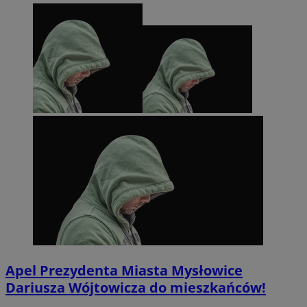
Apel Prezydenta Miasta Mysłowice
Dariusza Wójtowicza do mieszkańców!
Provider
/
Okres