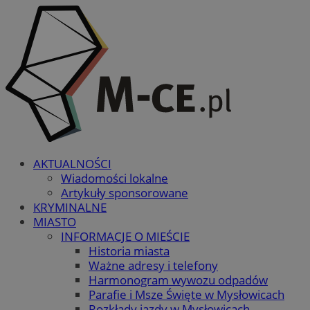
AKTUALNOŚCI
Wiadomości lokalne
Artykuły sponsorowane
KRYMINALNE
MIASTO
INFORMACJE O MIEŚCIE
Historia miasta
Ważne adresy i telefony
Harmonogram wywozu odpadów
Parafie i Msze Święte w Mysłowicach
Rozkłady jazdy w Mysłowicach