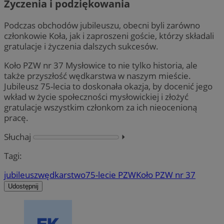
Życzenia i podziękowania
Podczas obchodów jubileuszu, obecni byli zarówno
członkowie Koła, jak i zaproszeni goście, którzy składali
gratulacje i życzenia dalszych sukcesów.
Koło PZW nr 37 Mysłowice to nie tylko historia, ale
także przyszłość wędkarstwa w naszym mieście.
Jubileusz 75-lecia to doskonała okazja, by docenić jego
wkład w życie społeczności mysłowickiej i złożyć
gratulacje wszystkim członkom za ich nieocenioną
pracę.
Słuchaj
⏵︎
Tagi:
jubileusz
wędkarstwo
75-lecie PZW
Koło PZW nr 37
Udostępnij