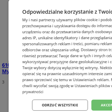
Odpowiedzialne korzystanie z Twoi
My i nasi partnerzy używamy plików cookie i podob
przechowywania i uzyskiwania dostępu do informac
urządzeniu oraz do przetwarzania danych osobowych
adres IP, unikalne identyfikatory i dane przeglądani
spersonalizowanych reklam i treści, pomiaru reklam i
odbiorców oraz ulepszania usług.
Dostawcy stron tr
również przetwarzać Twoje dane w tych i innych cel
wykorzystywać precyzyjne dane geolokalizacyjne i c
610 tys. papierosów bez akcyzy w
Twoje wybory dotyczą wyłącznie tej witryny. Niekt
Mysłowicach. Zatrzymano 50-latka
opierać się na prawnie uzasadnionym interesie zami
prawo sprzeciwić się temu w
Ustawieniach reklam
.
3
chwili wycofać swoją zgodę w
Ustawieniach plików 
prywatności
ODRZUĆ WSZYSTKIE
AKCEP