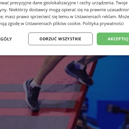
wać precyzyjne dane geolokalizacyjne i cechy urządzenia. Twoje
tryny. Niektórzy dostawcy mogą opierać się na prawnie uzasadnio
ie; masz prawo sprzeciwić się temu w
Ustawieniach reklam
. Może
woją zgodę w
Ustawieniach plików cookie
.
Polityka prywatności
EGÓŁY
ODRZUĆ WSZYSTKIE
AKCEPTUJ
Wydajność
Targetowanie
Funkcjonalność
Ni
ezbędne
Wydajność
Targetowanie
Funkcjonalność
Niesklasyfikow
ie umożliwiają korzystanie z podstawowych funkcji strony internetowej, takich jak log
Bez niezbędnych plików cookie nie można prawidłowo korzystać ze strony internetowe
Okres
Provider
/
Domena
Opis
przechowywania