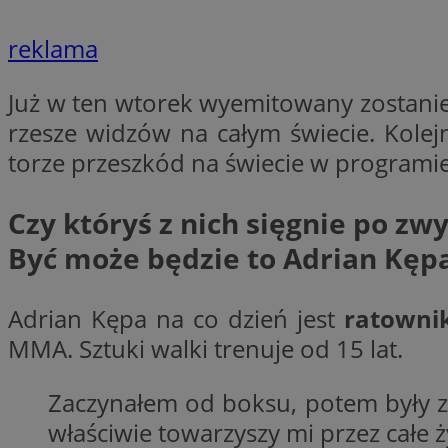
__cf_bm
reklama
VISITOR_PRIVACY_
Już w ten wtorek wyemitowany zostanie
rzesze widzów na całym świecie. Kolejn
torze przeszkód na świecie w programi
Czy któryś z nich sięgnie po zwy
Być może będzie to Adrian Kęp
Nazwa
Pro
Nazwa
Nazwa
Do
Nazwa
openstat_gid
sa-user-id-v3
google_push
.bi
Adrian Kępa na co dzień jest
ratowni
WMF-Uniq
TDID
MMA. Sztuki walki trenuje od 15 lat.
ustat_Xer121962iw
openstat_cwX7xx1t
Zaczynałem od boksu, potem były zap
ADK_EX_11
tt_viewer
właściwie towarzyszy mi przez całe ż
c
__mguid_