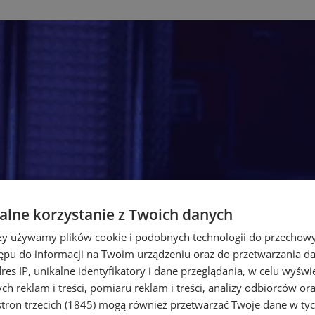
lne korzystanie z Twoich danych
rzy używamy plików cookie i podobnych technologii do przechow
ępu do informacji na Twoim urządzeniu oraz do przetwarzania 
dres IP, unikalne identyfikatory i dane przeglądania, w celu wyświ
h reklam i treści, pomiaru reklam i treści, analizy odbiorców or
tron trzecich (1845)
mogą również przetwarzać Twoje dane w tych