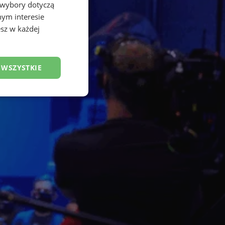
 wybory dotyczą
nym interesie
sz w każdej
 WSZYSTKIE
esklasyfikowane
ane
owanie użytkownika i
j.