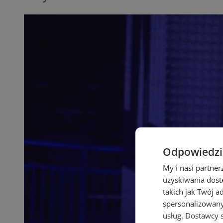
Odpowiedzia
My i nasi partne
uzyskiwania dost
takich jak Twój a
spersonalizowanyc
usług.
Dostawcy s