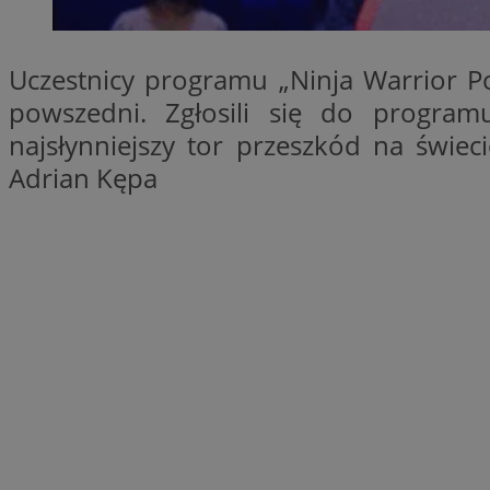
SessID
QeSessID
Uczestnicy programu „Ninja Warrior Pol
MvSessID
powszedni. Zgłosili się do program
euds
najsłynniejszy tor przeszkód na świec
Adrian Kępa
li_gc
suid
INGRESSCOOKIE
CookieScriptConse