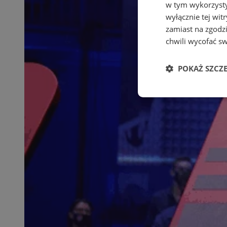
w tym wykorzysty
wyłącznie tej wi
zamiast na zgodz
chwili wycofać s
POKAŻ SZCZ
Niezbędne
Ni
Niezbędne pliki cook
zarządzanie kontem. 
Nazwa