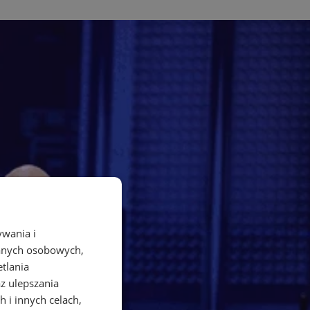
ywania i
danych osobowych,
etlania
az ulepszania
 i innych celach,