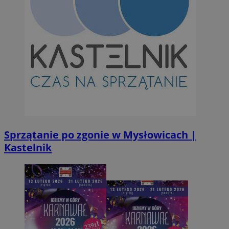
suid
1 r
Simplifi Holdings
Inc.
.simpli.fi
INGRESSCOOKIE
Ses
NGINX Inc.
bh.contextweb.com
Sprzątanie po zgonie w Mysłowicach |
CookieScriptConsent
1 r
CookieScript
Kastelnik
m-ce.pl