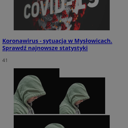
Koronawirus - sytuacja w Mysłowicach.
Sprawdź najnowsze statystyki
41