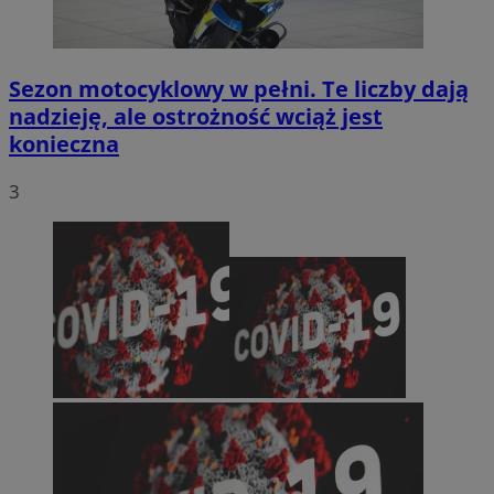
Sezon motocyklowy w pełni. Te liczby dają
nadzieję, ale ostrożność wciąż jest
konieczna
3