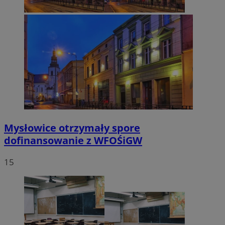
Mysłowice otrzymały spore
dofinansowanie z WFOŚiGW
15