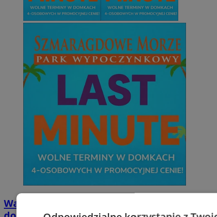
Wakacyjny wypoczynek nad Bałtykiem w
domkach Szmaragdowe Morze
Odpowiedzialne korzystanie z Twoi