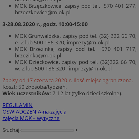
MOK Brzęczkowice, zapisy pod tel. 570 401 277,
brzeczkowice@m-ok.pl
3-28.08.2020 r., godz. 10:00-15:00
MOK Grunwaldzka, zapisy pod tel. (32) 222 66 70,
e. 2 lub 500 186 320,
imprezy@m-ok.pl
MOK Brzezinka, zapisy pod tel. 570 401 717,
brzezinka@m-ok.pl
MOK Dziećkowice, zapisy pod tel. (32)222 66 70,
w. 2 lub 500 186 320 ,
imprezy@m-ok.pl
Zapisy od 17 czerwca 2020 r. Ilość miejsc ograniczona.
Koszt: 50 zł/osoba/tydzień.
Wiek uczestników
: 7-12 lat (tylko dzieci szkolne).
REGULAMIN
OŚWIADCZENIA-na-zajęcia
zajęcia MOK – wytyczne
Słuchaj
⏵︎