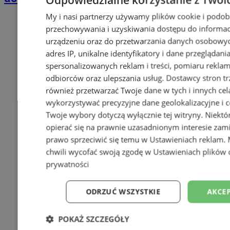
My i nasi partnerzy używamy plików cookie i podob
przechowywania i uzyskiwania dostępu do informac
urządzeniu oraz do przetwarzania danych osobowych
adres IP, unikalne identyfikatory i dane przeglądani
spersonalizowanych reklam i treści, pomiaru reklam i
odbiorców oraz ulepszania usług.
Dostawcy stron tr
również przetwarzać Twoje dane w tych i innych cel
wykorzystywać precyzyjne dane geolokalizacyjne i c
Twoje wybory dotyczą wyłącznie tej witryny. Niekt
opierać się na prawnie uzasadnionym interesie zami
prawo sprzeciwić się temu w
Ustawieniach reklam
.
chwili wycofać swoją zgodę w
Ustawieniach plików 
prywatności
ODRZUĆ WSZYSTKIE
AKCEP
POKAŻ SZCZEGÓŁY