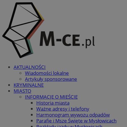
AKTUALNOŚCI
Wiadomości lokalne
Artykuły sponsorowane
KRYMINALNE
MIASTO
INFORMACJE O MIEŚCIE
Historia miasta
Ważne adresy i telefony
Harmonogram wywozu odpadów
Parafie i Msze Święte w Mysłowicach
Rozkłady jazdy w Mysłowicach