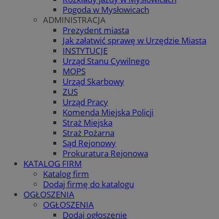
Pogoda w Mysłowicach
ADMINISTRACJA
Prezydent miasta
Jak załatwić sprawę w Urzędzie Miasta
INSTYTUCJE
Urząd Stanu Cywilnego
MOPS
Urząd Skarbowy
ZUS
Urząd Pracy
Komenda Miejska Policji
Straż Miejska
Straż Pożarna
Sąd Rejonowy
Prokuratura Rejonowa
KATALOG FIRM
Katalog firm
Dodaj firmę do katalogu
OGŁOSZENIA
OGŁOSZENIA
Dodaj ogłoszenie