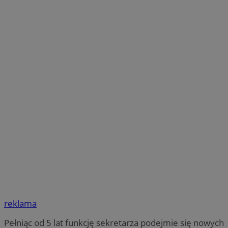
reklama
Pełniąc od 5 lat funkcję sekretarza podejmie się nowych