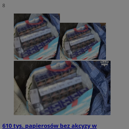
8
610 tys. papierosów bez akcyzy w