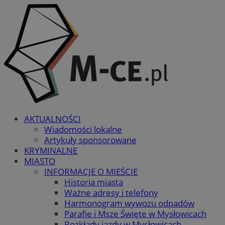
AKTUALNOŚCI
Wiadomości lokalne
Artykuły sponsorowane
KRYMINALNE
MIASTO
INFORMACJE O MIEŚCIE
Historia miasta
Ważne adresy i telefony
Harmonogram wywozu odpadów
Parafie i Msze Święte w Mysłowicach
Rozkłady jazdy w Mysłowicach