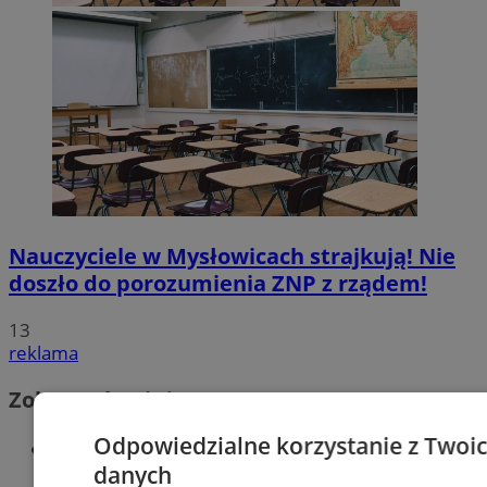
Nauczyciele w Mysłowicach strajkują! Nie
doszło do porozumienia ZNP z rządem!
13
reklama
Zobacz również
Odpowiedzialne korzystanie z Twoi
Wiadomości kryminalne w
danych
Mysłowicach