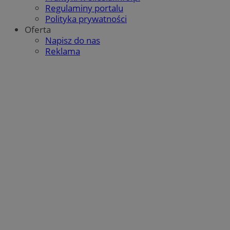
.srv.stackadapt.com
Regulaminy portalu
Polityka prywatności
Oferta
Napisz do nas
Reklama
tuuid
.360yield.com
2 miesiące 4
tygodnie
_clsk
Microsoft
bcookie
1 rok
Microsoft Corporation
m-ce.pl
.linkedin.com
TDCPM
1 rok
The Trade Desk Inc.
.adsrvr.org