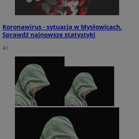
Koronawirus - sytuacja w Mysłowicach.
Sprawdź najnowsze statystyki
41