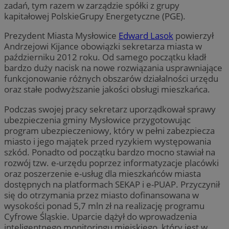
zadań, tym razem w zarządzie spółki z grupy
kapitałowej PolskieGrupy Energetyczne (PGE).
Prezydent Miasta Mysłowice
Edward Lasok
powierzył
Andrzejowi Kijance obowiązki sekretarza miasta w
październiku 2012 roku. Od samego początku kładł
bardzo duży nacisk na nowe rozwiązania usprawniające
funkcjonowanie różnych obszarów działalności urzędu
oraz stałe podwyższanie jakości obsługi mieszkańca.
Podczas swojej pracy sekretarz uporządkował sprawy
ubezpieczenia gminy Mysłowice przygotowując
program ubezpieczeniowy, który w pełni zabezpiecza
miasto i jego majątek przed ryzykiem występowania
szkód. Ponadto od początku bardzo mocno stawiał na
rozwój tzw. e-urzędu poprzez informatyzacje placówki
oraz poszerzenie e-usług dla mieszkańców miasta
dostępnych na platformach SEKAP i e-PUAP. Przyczynił
się do otrzymania przez miasto dofinansowana w
wysokości ponad 5,7 mln zł na realizację programu
Cyfrowe Śląskie. Uparcie dążył do wprowadzenia
inteligentnego monitoringu miejskiego, który jest w