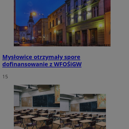
Mysłowice otrzymały spore
dofinansowanie z WFOŚiGW
15