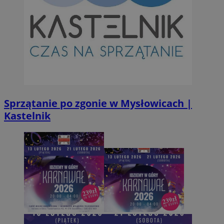
tygod
.youtube.com
Sprzątanie po zgonie w Mysłowicach |
Kastelnik