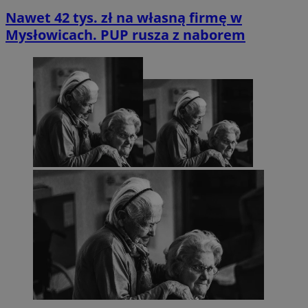
Nawet 42 tys. zł na własną firmę w
Mysłowicach. PUP rusza z naborem