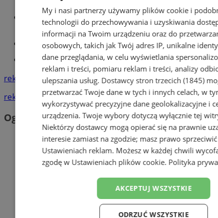
My i nasi partnerzy używamy plików cookie i podob
Wiadomości lokalne
technologii do przechowywania i uzyskiwania dostę
informacji na Twoim urządzeniu oraz do przetwarza
Kursy języka angielskiego
osobowych, takich jak Twój adres IP, unikalne identyf
dane przeglądania, w celu wyświetlania spersonali
Tworzenie stron www - Mysłowice
reklam i treści, pomiaru reklam i treści, analizy odb
reklama
ulepszania usług.
Dostawcy stron trzecich (1845)
mog
przetwarzać Twoje dane w tych i innych celach, w t
reklama
wykorzystywać precyzyjne dane geolokalizacyjne i c
urządzenia. Twoje wybory dotyczą wyłącznie tej witr
Ogłoszenia
Niektórzy dostawcy mogą opierać się na prawnie u
interesie zamiast na zgodzie; masz prawo sprzeciwić
Ustawieniach reklam
. Możesz w każdej chwili wycof
zgodę w
Ustawieniach plików cookie
.
Polityka prywa
AKCEPTUJ WSZYSTKIE
ODRZUĆ WSZYSTKIE