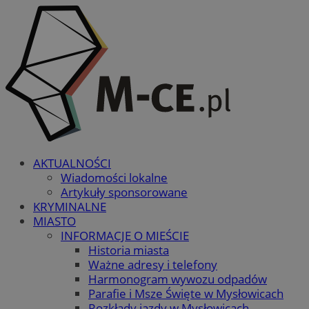
AKTUALNOŚCI
Wiadomości lokalne
Artykuły sponsorowane
KRYMINALNE
MIASTO
INFORMACJE O MIEŚCIE
Historia miasta
Ważne adresy i telefony
Harmonogram wywozu odpadów
Parafie i Msze Święte w Mysłowicach
Rozkłady jazdy w Mysłowicach