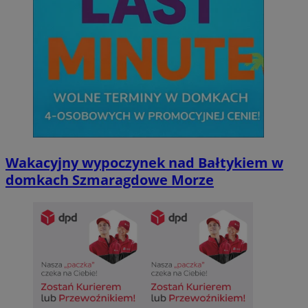
suid
1 r
Simplifi Holdings
Inc.
.simpli.fi
INGRESSCOOKIE
Ses
NGINX Inc.
bh.contextweb.com
Wakacyjny wypoczynek nad Bałtykiem w
domkach Szmaragdowe Morze
CookieScriptConsent
1 r
CookieScript
m-ce.pl