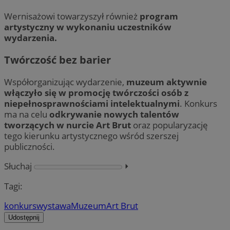
Wernisażowi towarzyszył również
program
artystyczny w wykonaniu uczestników
wydarzenia.
Twórczość bez barier
Współorganizując wydarzenie,
muzeum aktywnie
włączyło się w promocję twórczości osób z
niepełnosprawnościami intelektualnymi
. Konkurs
ma na celu
odkrywanie nowych talentów
tworzących w nurcie Art Brut
oraz popularyzację
tego kierunku artystycznego wśród szerszej
publiczności.
Słuchaj
⏵︎
Tagi:
konkurs
wystawa
Muzeum
Art Brut
Udostępnij