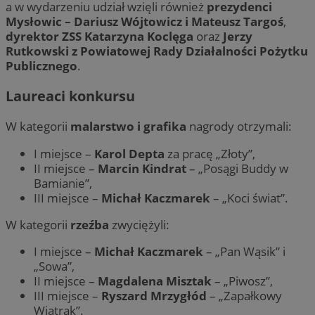
a w wydarzeniu udział wzięli również
prezydenci
Mysłowic – Dariusz Wójtowicz i Mateusz Targoś
,
dyrektor ZSS Katarzyna Koclęga
oraz
Jerzy
Rutkowski z Powiatowej Rady Działalności Pożytku
Publicznego
.
Laureaci konkursu
W kategorii
malarstwo i grafika
nagrody otrzymali:
I miejsce –
Karol Depta
za pracę „Złoty”,
II miejsce –
Marcin Kindrat
– „Posągi Buddy w
Bamianie”,
III miejsce –
Michał Kaczmarek
– „Koci świat”.
W kategorii
rzeźba
zwyciężyli:
I miejsce –
Michał Kaczmarek
– „Pan Wąsik” i
„Sowa”,
II miejsce –
Magdalena Misztak
– „Piwosz”,
III miejsce –
Ryszard Mrzygłód
– „Zapałkowy
Wiatrak”.