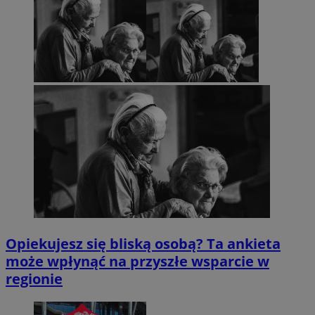
Opiekujesz się bliską osobą? Ta ankieta
może wpłynąć na przyszłe wsparcie w
regionie