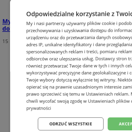
Odpowiedzialne korzystanie z Twoi
Mysłowice otrzymały spore
My i nasi partnerzy używamy plików cookie i podob
dofinansowanie z WFOŚiGW
przechowywania i uzyskiwania dostępu do informac
urządzeniu oraz do przetwarzania danych osobowych
15
adres IP, unikalne identyfikatory i dane przeglądani
spersonalizowanych reklam i treści, pomiaru reklam i
odbiorców oraz ulepszania usług.
Dostawcy stron tr
również przetwarzać Twoje dane w tych i innych cel
wykorzystywać precyzyjne dane geolokalizacyjne i c
Twoje wybory dotyczą wyłącznie tej witryny. Niekt
opierać się na prawnie uzasadnionym interesie zami
prawo sprzeciwić się temu w
Ustawieniach reklam
.
chwili wycofać swoją zgodę w
Ustawieniach plików 
prywatności
ODRZUĆ WSZYSTKIE
AKCEP