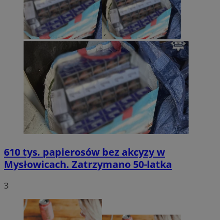
610 tys. papierosów bez akcyzy w
Mysłowicach. Zatrzymano 50-latka
3