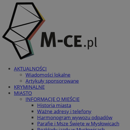
AKTUALNOŚCI
Wiadomości lokalne
Artykuły sponsorowane
KRYMINALNE
MIASTO
INFORMACJE O MIEŚCIE
Historia miasta
Ważne adresy i telefony
Harmonogram wywozu odpadów
Parafie i Msze Święte w Mysłowicach
Rozkłady jazdy w Mysłowicach