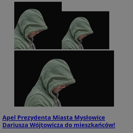
__Secure-YNID
.youtube.com
mlcwc
.moloco.com
__mguid_
.mediago.io
ustat_exc8mad1xduy0j7u0zfaiwzsrzvkyr
.ustat.info
ssh
1 rok
Media Force Ltd
.mfadsrvr.com
DSID
59 minut 53
Google LLC
sekundy
.doubleclick.net
__eoi
.m-ce.pl
mc
1 rok 1 miesi
Quality Unit LLC
openstat_rwj63gnvkvuh0j6uty938hedXs0jcf
.openstat.eu
.quantserve.com
x
.advolve.io
Apel Prezydenta Miasta Mysłowice
Dariusza Wójtowicza do mieszkańców!