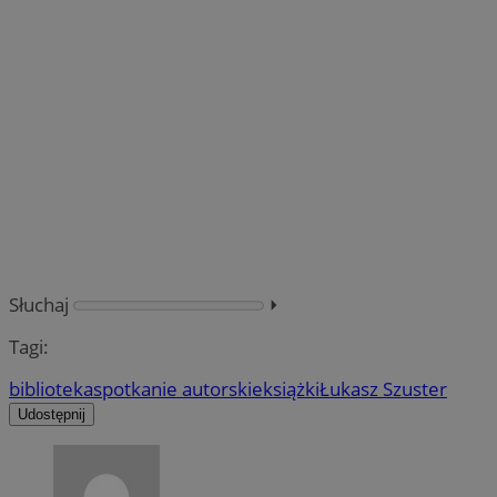
Słuchaj
⏵︎
Tagi:
biblioteka
spotkanie autorskie
książki
Łukasz Szuster
Udostępnij