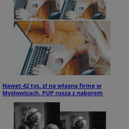
suid
1 r
Simplifi Holdings
Inc.
.simpli.fi
INGRESSCOOKIE
Ses
NGINX Inc.
bh.contextweb.com
Nawet 42 tys. zł na własną firmę w
Mysłowicach. PUP rusza z naborem
CookieScriptConsent
1 r
CookieScript
m-ce.pl