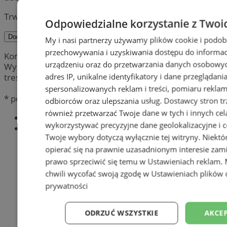
Trwa wysyłanie komentarza ...
Odpowiedzialne korzystanie z Twoi
Dodaj komentarz
My i nasi partnerzy używamy plików cookie i podob
przechowywania i uzyskiwania dostępu do informac
Komentarze są prywatnymi opiniami użytkowników.
urządzeniu oraz do przetwarzania danych osobowych
Wydawca portalu nie ponosi odpowiedzialności za
adres IP, unikalne identyfikatory i dane przeglądani
treść.
spersonalizowanych reklam i treści, pomiaru reklam i
* pola obowiązkowe
odbiorców oraz ulepszania usług.
Dostawcy stron tr
również przetwarzać Twoje dane w tych i innych cel
Najnowsze
wykorzystywać precyzyjne dane geolokalizacyjne i c
Popularne
Twoje wybory dotyczą wyłącznie tej witryny. Niekt
opierać się na prawnie uzasadnionym interesie zami
prawo sprzeciwić się temu w
Ustawieniach reklam
.
chwili wycofać swoją zgodę w
Ustawieniach plików 
prywatności
ODRZUĆ WSZYSTKIE
AKCEP