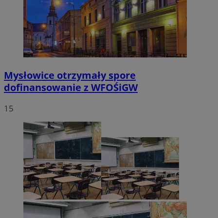
Mysłowice otrzymały spore
dofinansowanie z WFOŚiGW
15
Provider
/
Okres