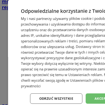
może wpłynąć na przyszłe wsparcie w
regionie
Odpowiedzialne korzystanie z Twoi
My i nasi partnerzy używamy plików cookie i podob
przechowywania i uzyskiwania dostępu do informac
urządzeniu oraz do przetwarzania danych osobowych
adres IP, unikalne identyfikatory i dane przeglądani
spersonalizowanych reklam i treści, pomiaru reklam i
odbiorców oraz ulepszania usług.
Dostawcy stron tr
również przetwarzać Twoje dane w tych i innych cel
wykorzystywać precyzyjne dane geolokalizacyjne i c
Twoje wybory dotyczą wyłącznie tej witryny. Niekt
opierać się na prawnie uzasadnionym interesie zami
prawo sprzeciwić się temu w
Ustawieniach reklam
.
chwili wycofać swoją zgodę w
Ustawieniach plików 
prywatności
ODRZUĆ WSZYSTKIE
AKCEP