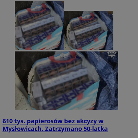
610 tys. papierosów bez akcyzy w
Mysłowicach. Zatrzymano 50-latka