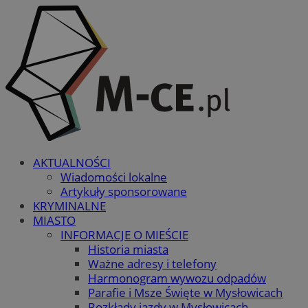
AKTUALNOŚCI
Wiadomości lokalne
Artykuły sponsorowane
KRYMINALNE
MIASTO
INFORMACJE O MIEŚCIE
Historia miasta
Ważne adresy i telefony
Harmonogram wywozu odpadów
Parafie i Msze Święte w Mysłowicach
Rozkłady jazdy w Mysłowicach