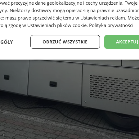
wać precyzyjne dane geolokalizacyjne i cechy urządzenia. Twoje
tryny. Niektórzy dostawcy mogą opierać się na prawnie uzasadnio
ie; masz prawo sprzeciwić się temu w
Ustawieniach reklam
. Może
woją zgodę w
Ustawieniach plików cookie
.
Polityka prywatności
EGÓŁY
ODRZUĆ WSZYSTKIE
AKCEPTUJ
Wydajność
Targetowanie
Funkcjonalność
Ni
ezbędne
Wydajność
Targetowanie
Funkcjonalność
Niesklasyfikow
ie umożliwiają korzystanie z podstawowych funkcji strony internetowej, takich jak log
Bez niezbędnych plików cookie nie można prawidłowo korzystać ze strony internetowe
Okres
Provider
/
Domena
Opis
przechowywania