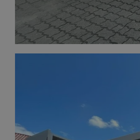
SessID
QeSessID
MvSessID
euds
li_gc
suid
INGRESSCOOKIE
CookieScriptConse