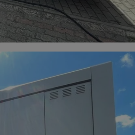
entyfikator sesji.
entyfikator sesji.
entyfikator sesji.
 do przechowywania
niu do usług
e, czy użytkownik
enia lub reklamy.
y gościa na
nych celów
 identyfikatora
erów obsługuje
ekście
lu optymalizacji
rzez usługę Cookie-
preferencji
 na pliki cookie.
ookie Cookie-