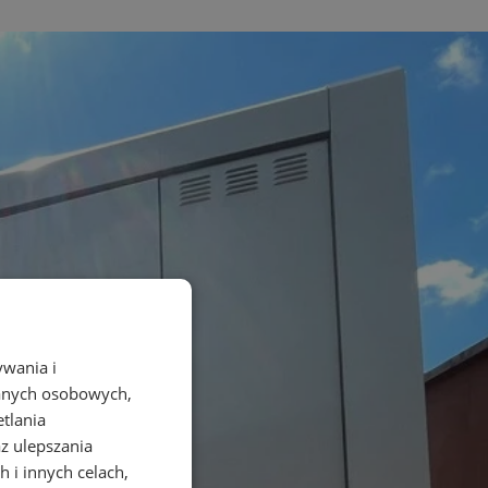
ywania i
danych osobowych,
etlania
az ulepszania
 i innych celach,