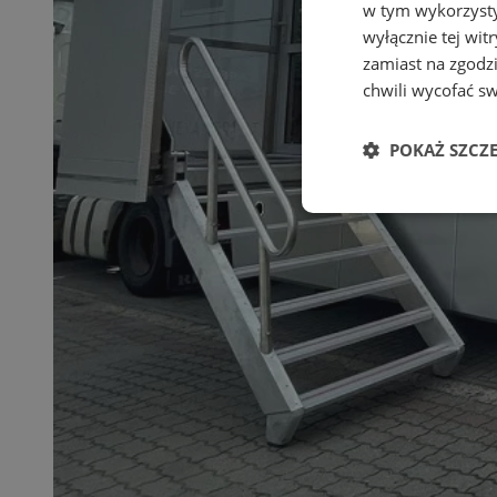
w tym wykorzysty
wyłącznie tej wi
zamiast na zgodz
chwili wycofać s
POKAŻ SZCZ
Niezbędne
Ni
Niezbędne pliki cook
zarządzanie kontem. 
Nazwa