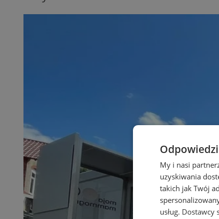
Odpowiedzia
My i nasi partne
uzyskiwania dost
takich jak Twój a
spersonalizowanyc
usług.
Dostawcy s