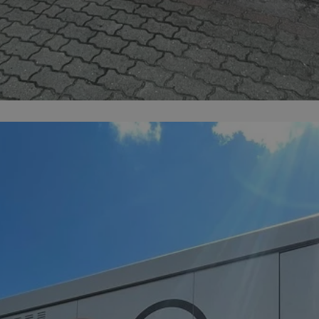
m-ce.pl
1 rok
Ten plik cookie przechowuje id
m-ce.pl
1 rok
Ten plik cookie przechowuje id
m-ce.pl
1 rok
Ten plik cookie przechowuje id
.rfihub.com
Sesja
Ten plik cookie jest używany
zgody użytkownika w odniesie
śledzenia. Zazwyczaj rejestruj
zdecydował się na usługi śledz
5 miesięcy 4
Służy do przechowywania zgod
LinkedIn
tygodnie
używanie plików cookie do in
Corporation
.linkedin.com
1 rok
Do przechowywania unikalnego
Simplifi Holdings
sesji.
Inc.
.simpli.fi
Sesja
Rejestruje, który klaster serw
NGINX Inc.
gościa. Jest to używane w kont
Google Privacy Policy
bh.contextweb.com
równoważenia obciążenia w ce
doświadczenia użytkownika.
nt
1 rok
Ten plik cookie jest używany p
CookieScript
Script.com do zapamiętywania 
m-ce.pl
dotyczących zgody użytkownika
Jest to konieczne, aby baner c
Script.com działał poprawnie.