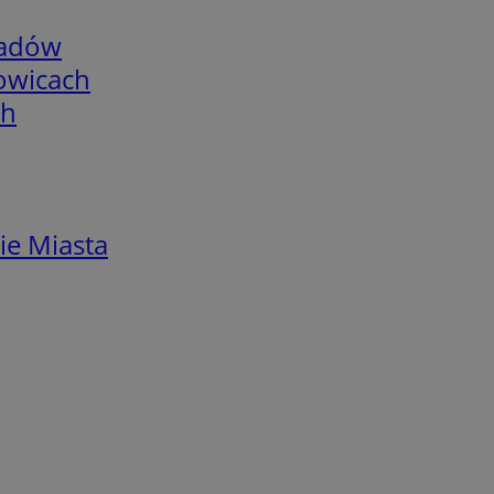
adów
łowicach
ch
ie Miasta