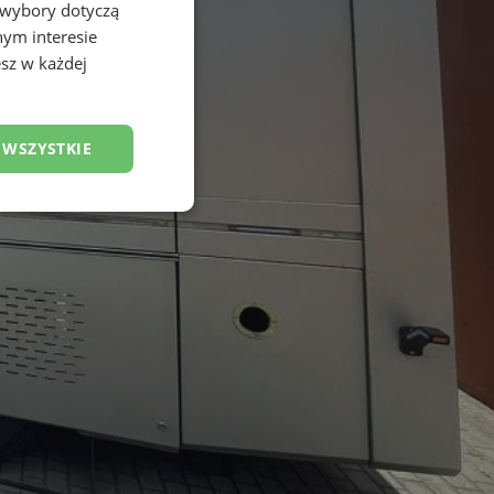
 wybory dotyczą
nym interesie
sz w każdej
 WSZYSTKIE
esklasyfikowane
ane
owanie użytkownika i
j.