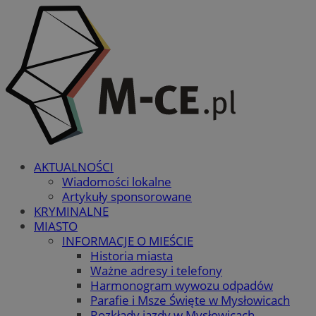
AKTUALNOŚCI
Wiadomości lokalne
Artykuły sponsorowane
KRYMINALNE
MIASTO
INFORMACJE O MIEŚCIE
Historia miasta
Ważne adresy i telefony
Harmonogram wywozu odpadów
Parafie i Msze Święte w Mysłowicach
Rozkłady jazdy w Mysłowicach