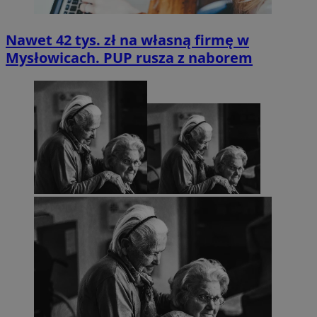
Nawet 42 tys. zł na własną firmę w
Mysłowicach. PUP rusza z naborem