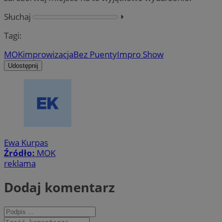
Słuchaj
⏵︎
Tagi:
MOK
improwizacja
Bez Puenty
Impro Show
Udostępnij
Ewa Kurpas
Źródło:
MOK
reklama
Dodaj komentarz