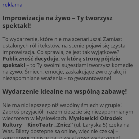
reklama
Improwizacja na żywo – Ty tworzysz
spektakl!
To wydarzenie, które nie ma scenariusza! Zamiast
ustalonych ról i tekstów, na scenie pojawi się czysta
improwizacja. Co sprawia, że jest tak wyjątkowe?
Publiczność decyduje, w którą stronę pójdzie
spektakl
– to Ty swoimi sugestiami tworzysz komedię
na żywo. Śmiech, emocje, zaskakujące zwroty akcji i
niezapomniane wrażenia – to gwarantowane!
Wydarzenie idealne na wspólną zabawę!
Nie ma nic lepszego niż wspólny śmiech w grupie!
Zaproś przyjaciół i razem cieszcie się niezapomnianym
wieczorem w Mysłowicach.
Mysłowicki Ośrodek
Kultury – KinoTeatr „Znicz”
(ul. Laryska 5) czeka na
Was. Bilety dostępne są online, więc nie czekaj –
zarezerwuj miejsce na to wyjątkowe wydarzenie!