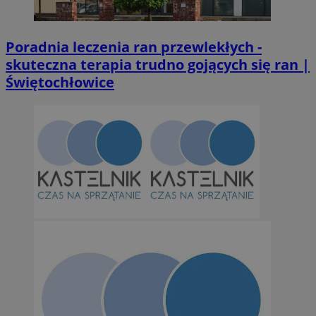
MvSessID
m-ce.pl
1 r
Poradnia leczenia ran przewlekłych -
skuteczna terapia trudno gojących się ran |
Świętochłowice
euds
.rfihub.com
Ses
Googl
li_gc
5 miesi
LinkedIn
tygod
Corporation
.linkedin.com
suid
1 r
Simplifi Holdings