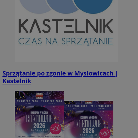
Inc.
.simpli.fi
INGRESSCOOKIE
Ses
NGINX Inc.
bh.contextweb.com
Sprzątanie po zgonie w Mysłowicach |
Kastelnik
CookieScriptConsent
1 r
CookieScript
m-ce.pl