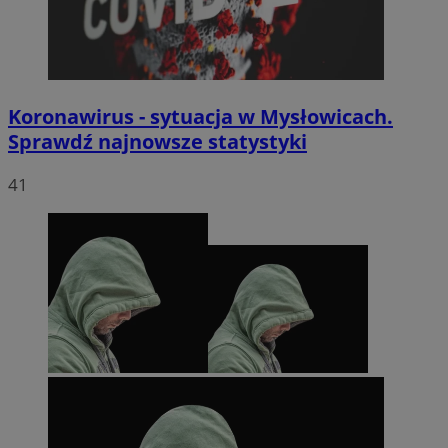
Koronawirus - sytuacja w Mysłowicach.
Sprawdź najnowsze statystyki
41