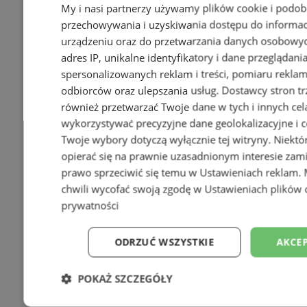
My i nasi partnerzy używamy plików cookie i podob
przechowywania i uzyskiwania dostępu do informac
urządzeniu oraz do przetwarzania danych osobowych
adres IP, unikalne identyfikatory i dane przeglądani
spersonalizowanych reklam i treści, pomiaru reklam i
odbiorców oraz ulepszania usług.
Dostawcy stron tr
również przetwarzać Twoje dane w tych i innych cel
wykorzystywać precyzyjne dane geolokalizacyjne i c
Twoje wybory dotyczą wyłącznie tej witryny. Niekt
opierać się na prawnie uzasadnionym interesie zami
prawo sprzeciwić się temu w
Ustawieniach reklam
.
chwili wycofać swoją zgodę w
Ustawieniach plików 
prywatności
ODRZUĆ WSZYSTKIE
AKCEP
POKAŻ SZCZEGÓŁY