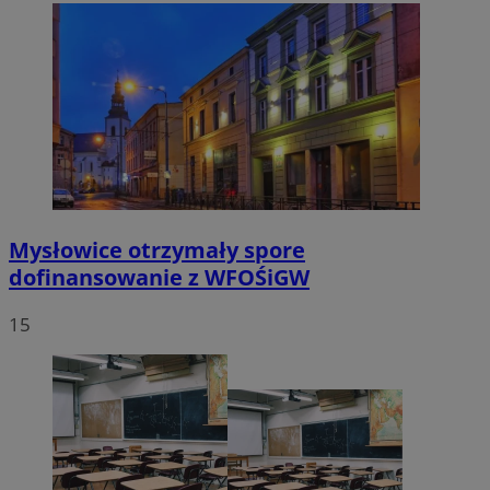
Mysłowice otrzymały spore
dofinansowanie z WFOŚiGW
15