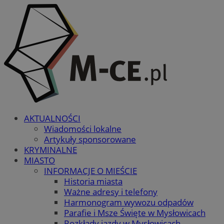
AKTUALNOŚCI
Wiadomości lokalne
Artykuły sponsorowane
KRYMINALNE
MIASTO
INFORMACJE O MIEŚCIE
Historia miasta
Ważne adresy i telefony
Harmonogram wywozu odpadów
Parafie i Msze Święte w Mysłowicach
Rozkłady jazdy w Mysłowicach