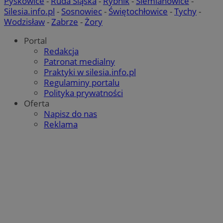
Pyskowice
-
Ruda Śląska
-
Rybnik
-
Siemianowice
-
Silesia.info.pl
-
Sosnowiec
-
Świętochłowice
-
Tychy
-
Wodzisław
-
Zabrze
-
Żory
Portal
IDE
1 rok
Google LLC
.doubleclick.net
Redakcja
Patronat medialny
__Secure-YNID
.youtube.com
Praktyki w silesia.info.pl
Regulaminy portalu
mlcwc
.moloco.com
Polityka prywatności
Oferta
__mguid_
.mediago.io
Napisz do nas
Reklama
ustat_exc8mad1xduy0j7u0zfaiwzsrzvkyr
.ustat.info
ssh
1 rok
Media Force Ltd
.mfadsrvr.com
DSID
59 minut 53
Google LLC
sekundy
.doubleclick.net
__eoi
.m-ce.pl