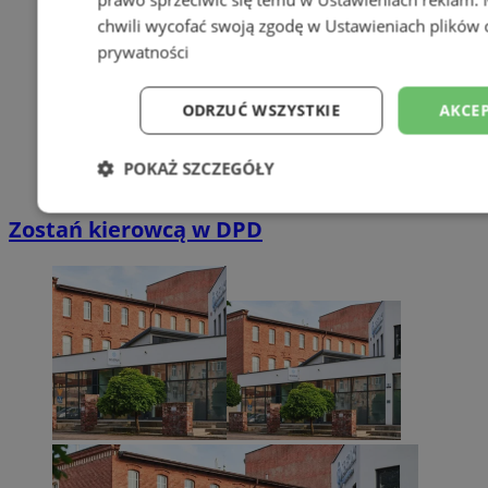
chwili wycofać swoją zgodę w
Ustawieniach plików 
prywatności
ODRZUĆ WSZYSTKIE
AKCEP
POKAŻ SZCZEGÓŁY
Niezbędne
Wydajność
Targetowani
Zostań kierowcą w DPD
Niesklasyfikowane
Niezbędne
Wydajność
Targetowanie
Funkcjonalno