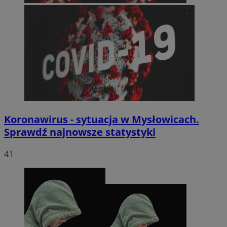
Koronawirus - sytuacja w Mysłowicach.
Sprawdź najnowsze statystyki
41