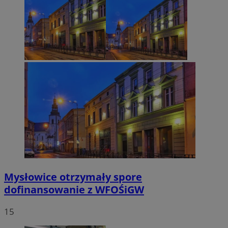
Mysłowice otrzymały spore
dofinansowanie z WFOŚiGW
15