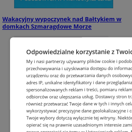
Wakacyjny wypoczynek nad Bałtykiem w
domkach Szmaragdowe Morze
Odpowiedzialne korzystanie z Twoi
My i nasi partnerzy używamy plików cookie i podob
przechowywania i uzyskiwania dostępu do informac
urządzeniu oraz do przetwarzania danych osobowych
adres IP, unikalne identyfikatory i dane przeglądani
spersonalizowanych reklam i treści, pomiaru reklam i
odbiorców oraz ulepszania usług.
Dostawcy stron tr
również przetwarzać Twoje dane w tych i innych cel
wykorzystywać precyzyjne dane geolokalizacyjne i c
Twoje wybory dotyczą wyłącznie tej witryny. Niekt
opierać się na prawnie uzasadnionym interesie zami
prawo sprzeciwić się temu w
Ustawieniach reklam
.