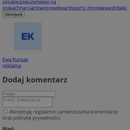
zimą
bezpieczeństwo na
stokach
narciarstwo
snowboard
sporty zimowe
wędrówki
Udostępnij
Ewa Kurpas
reklama
Dodaj komentarz
Akceptuję regulamin zamieszczania komentarzy
oraz politykę prywatności.
Błąd: