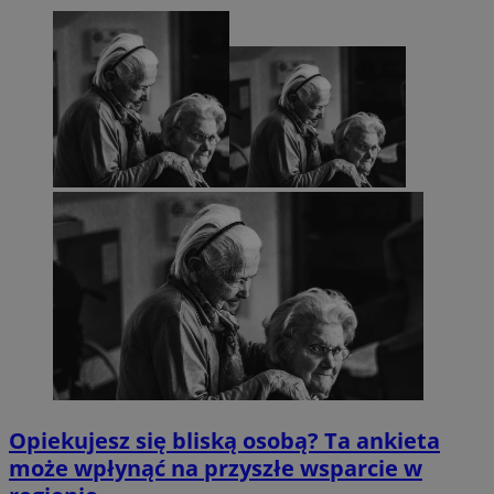
Opiekujesz się bliską osobą? Ta ankieta
może wpłynąć na przyszłe wsparcie w