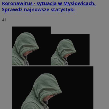
Koronawirus - sytuacja w Mysłowicach.
Sprawdź najnowsze statystyki
41