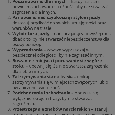
Poszanowanie dla innych
– każdy narciarz
powinien zachować ostrożność, aby nie stwarzać
zagrożenia dla innych.
Panowanie nad szybkością i stylem jazdy
–
dostosuj prędkość do swoich umiejętności oraz
warunków na trasie.
Wybór toru jazdy
– narciarz jadący powyżej musi
dbać o to, by nie stwarzać niebezpieczeństwa dla
osoby poniżej.
Wyprzedzanie
– zawsze wyprzedzaj w
bezpiecznej odległości, by nie zagrażać innym.
Ruszanie z miejsca i poruszanie się w górę
stoku
– upewnij się, że nie stwarzasz zagrożenia
dla siebie i innych.
Zatrzymywanie się na trasie
– unikaj
zatrzymywania się w miejscach zwężonych lub o
ograniczonej widoczności.
Podchodzenie i schodzenie
– poruszaj się
wyłącznie skrajem trasy, by nie stwarzać
zagrożenia.
Przestrzeganie znaków narciarskich
– szanuj
oznaczenia na trasach, aby zapewnić sobie i innym