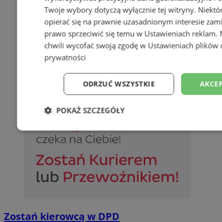
Twoje wybory dotyczą wyłącznie tej witryny. Niekt
opierać się na prawnie uzasadnionym interesie zami
prawo sprzeciwić się temu w
Ustawieniach reklam
.
chwili wycofać swoją zgodę w
Ustawieniach plików 
prywatności
ODRZUĆ WSZYSTKIE
AKCEP
POKAŻ SZCZEGÓŁY
Niezbędne
Wydajność
Targetowani
Niesklasyfikowane
Zostań kierowcą w DPD