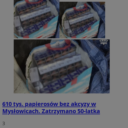
610 tys. papierosów bez akcyzy w
Mysłowicach. Zatrzymano 50-latka
3