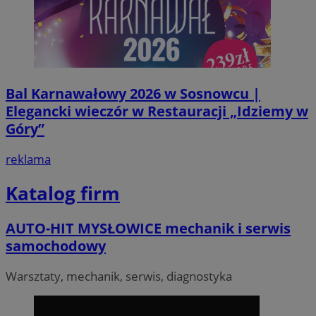
VISITOR_PRIVACY_METADATA
5 miesi
YouTube
Bal Karnawałowy 2026 w Sosnowcu |
tygod
.youtube.com
Elegancki wieczór w Restauracji „Idziemy w
Góry”
reklama
Katalog firm
AUTO-HIT MYSŁOWICE mechanik i serwis
samochodowy
Warsztaty, mechanik, serwis, diagnostyka