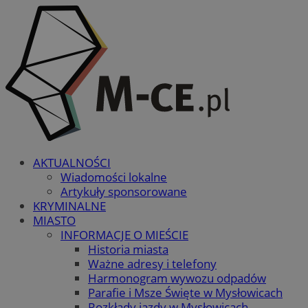
AKTUALNOŚCI
Wiadomości lokalne
Artykuły sponsorowane
KRYMINALNE
MIASTO
INFORMACJE O MIEŚCIE
Historia miasta
Ważne adresy i telefony
Harmonogram wywozu odpadów
Parafie i Msze Święte w Mysłowicach
Rozkłady jazdy w Mysłowicach