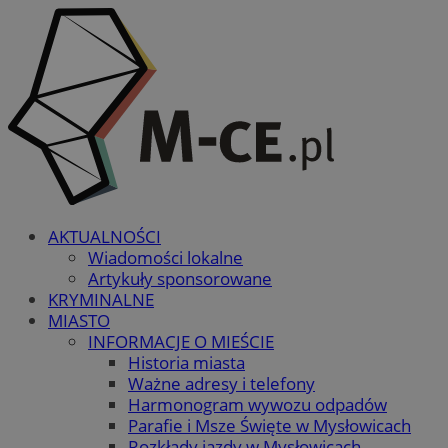
AKTUALNOŚCI
Wiadomości lokalne
Artykuły sponsorowane
KRYMINALNE
MIASTO
INFORMACJE O MIEŚCIE
Historia miasta
Ważne adresy i telefony
Harmonogram wywozu odpadów
Parafie i Msze Święte w Mysłowicach
Rozkłady jazdy w Mysłowicach