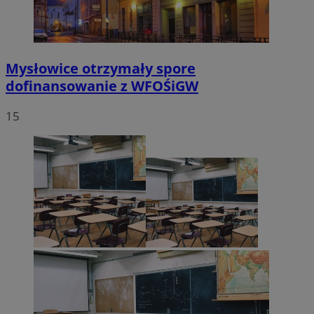
Mysłowice otrzymały spore
dofinansowanie z WFOŚiGW
15