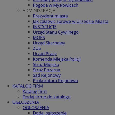
Pogoda w Mysłowicach
ADMINISTRACJA
Prezydent miasta
Jak załatwić sprawę w Urzędzie Miasta
INSTYTUCJE
Urząd Stanu Cywilnego
MOPS
Urząd Skarbowy
ZUS
Urząd Pracy
Komenda Miejska Policji
Straż Miejska
Straż Pożarna
Sąd Rejonowy
Prokuratura Rejonowa
KATALOG FIRM
Katalog firm
Dodaj firmę do katalogu
OGŁOSZENIA
OGŁOSZENIA
Dodaj ogłoszenie