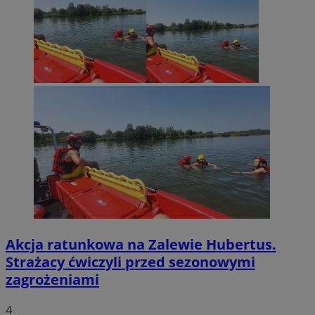
Akcja ratunkowa na Zalewie Hubertus.
Strażacy ćwiczyli przed sezonowymi
zagrożeniami
4