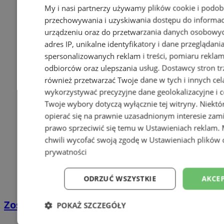
My i nasi partnerzy używamy plików cookie i podob
przechowywania i uzyskiwania dostępu do informac
urządzeniu oraz do przetwarzania danych osobowych
adres IP, unikalne identyfikatory i dane przeglądani
spersonalizowanych reklam i treści, pomiaru reklam i
odbiorców oraz ulepszania usług.
Dostawcy stron tr
również przetwarzać Twoje dane w tych i innych cel
wykorzystywać precyzyjne dane geolokalizacyjne i c
Twoje wybory dotyczą wyłącznie tej witryny. Niekt
opierać się na prawnie uzasadnionym interesie zami
prawo sprzeciwić się temu w
Ustawieniach reklam
.
chwili wycofać swoją zgodę w
Ustawieniach plików 
prywatności
ODRZUĆ WSZYSTKIE
AKCEP
Zostań kierowcą w DPD
POKAŻ SZCZEGÓŁY