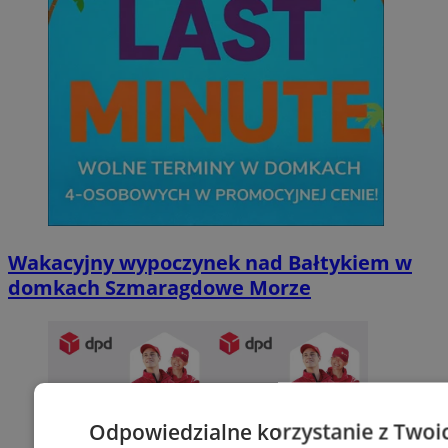
Wakacyjny wypoczynek nad Bałtykiem w
domkach Szmaragdowe Morze
Odpowiedzialne korzystanie z Twoi