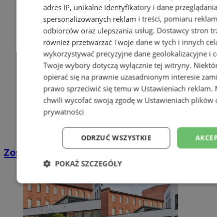
adres IP, unikalne identyfikatory i dane przeglądani
spersonalizowanych reklam i treści, pomiaru reklam i
odbiorców oraz ulepszania usług.
Dostawcy stron tr
również przetwarzać Twoje dane w tych i innych cel
wykorzystywać precyzyjne dane geolokalizacyjne i c
Twoje wybory dotyczą wyłącznie tej witryny. Niekt
opierać się na prawnie uzasadnionym interesie zami
prawo sprzeciwić się temu w
Ustawieniach reklam
.
chwili wycofać swoją zgodę w
Ustawieniach plików 
prywatności
ODRZUĆ WSZYSTKIE
AKCEP
Zostań kierowcą w DPD
POKAŻ SZCZEGÓŁY
Niezbędne
Wydajność
Targetowani