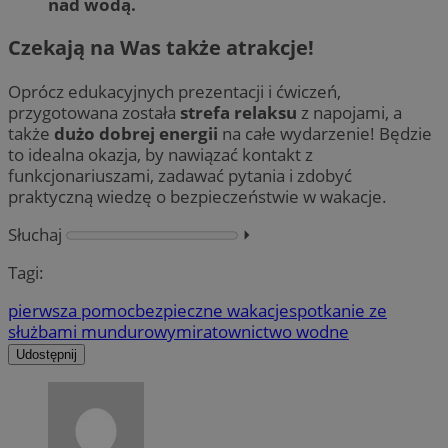
nad wodą.
Czekają na Was także atrakcje!
Oprócz edukacyjnych prezentacji i ćwiczeń,
przygotowana została
strefa relaksu
z napojami, a
także
dużo dobrej energii
na całe wydarzenie! Będzie
to idealna okazja, by nawiązać kontakt z
funkcjonariuszami, zadawać pytania i zdobyć
praktyczną wiedzę o bezpieczeństwie w wakacje.
Słuchaj
⏵︎
Tagi:
pierwsza pomoc
bezpieczne wakacje
spotkanie ze
służbami mundurowymi
ratownictwo wodne
Udostępnij