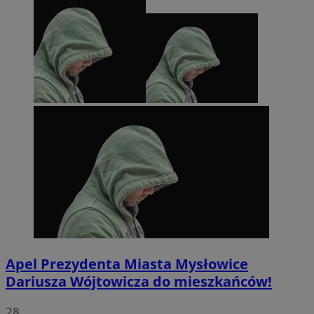
Apel Prezydenta Miasta Mysłowice
Dariusza Wójtowicza do mieszkańców!
28