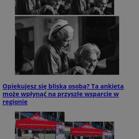
Opiekujesz się bliską osobą? Ta ankieta
może wpłynąć na przyszłe wsparcie w
regionie