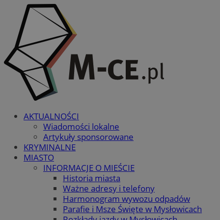
AKTUALNOŚCI
Wiadomości lokalne
Artykuły sponsorowane
KRYMINALNE
MIASTO
INFORMACJE O MIEŚCIE
Historia miasta
Ważne adresy i telefony
Harmonogram wywozu odpadów
Parafie i Msze Święte w Mysłowicach
Rozkłady jazdy w Mysłowicach