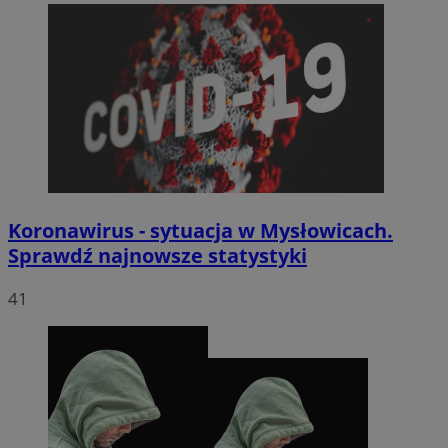
Koronawirus - sytuacja w Mysłowicach.
Sprawdź najnowsze statystyki
41