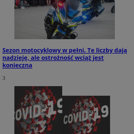
Sezon motocyklowy w pełni. Te liczby dają
nadzieję, ale ostrożność wciąż jest
konieczna
3