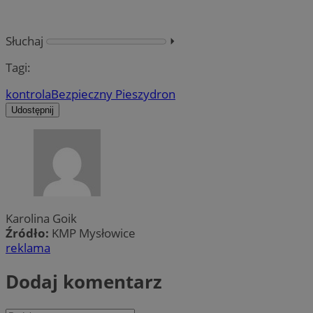
Słuchaj
⏵︎
Tagi:
kontrola
Bezpieczny Pieszy
dron
Udostępnij
Karolina Goik
Źródło:
KMP Mysłowice
reklama
Dodaj komentarz