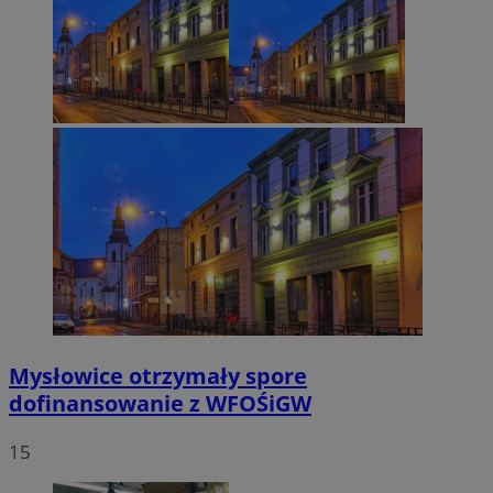
Mysłowice otrzymały spore
dofinansowanie z WFOŚiGW
15