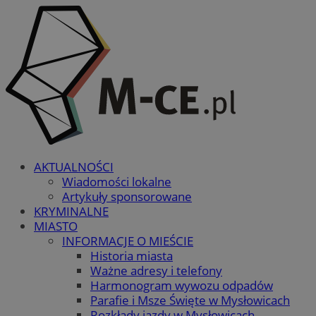
AKTUALNOŚCI
Wiadomości lokalne
Artykuły sponsorowane
KRYMINALNE
MIASTO
INFORMACJE O MIEŚCIE
Historia miasta
Ważne adresy i telefony
Harmonogram wywozu odpadów
Parafie i Msze Święte w Mysłowicach
Rozkłady jazdy w Mysłowicach