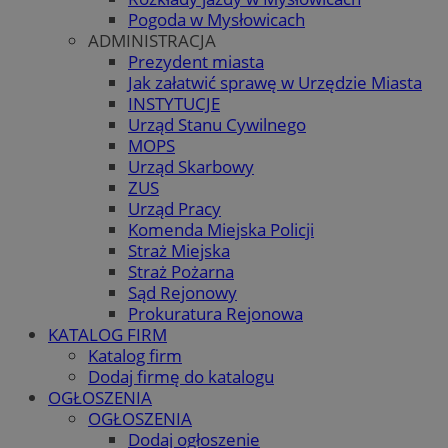
Pogoda w Mysłowicach
ADMINISTRACJA
Prezydent miasta
Jak załatwić sprawę w Urzędzie Miasta
INSTYTUCJE
Urząd Stanu Cywilnego
MOPS
Urząd Skarbowy
ZUS
Urząd Pracy
Komenda Miejska Policji
Straż Miejska
Straż Pożarna
Sąd Rejonowy
Prokuratura Rejonowa
KATALOG FIRM
Katalog firm
Dodaj firmę do katalogu
OGŁOSZENIA
OGŁOSZENIA
Dodaj ogłoszenie