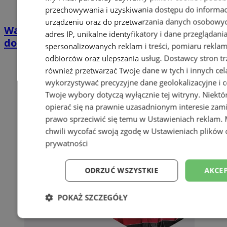
przechowywania i uzyskiwania dostępu do informac
urządzeniu oraz do przetwarzania danych osobowych
Wakacyjny wypoczynek nad Bałtykiem w
adres IP, unikalne identyfikatory i dane przeglądani
domkach Szmaragdowe Morze
spersonalizowanych reklam i treści, pomiaru reklam i
odbiorców oraz ulepszania usług.
Dostawcy stron tr
również przetwarzać Twoje dane w tych i innych cel
wykorzystywać precyzyjne dane geolokalizacyjne i c
Twoje wybory dotyczą wyłącznie tej witryny. Niekt
opierać się na prawnie uzasadnionym interesie zami
prawo sprzeciwić się temu w
Ustawieniach reklam
.
chwili wycofać swoją zgodę w
Ustawieniach plików 
prywatności
ODRZUĆ WSZYSTKIE
AKCEP
POKAŻ SZCZEGÓŁY
Niezbędne
Wydajność
Targetowani