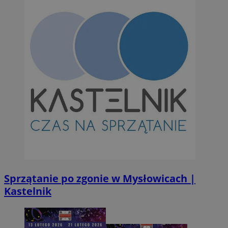
.simpli.fi
INGRESSCOOKIE
Ses
NGINX Inc.
bh.contextweb.com
CookieScriptConsent
1 r
CookieScript
m-ce.pl
Sprzątanie po zgonie w Mysłowicach |
Kastelnik