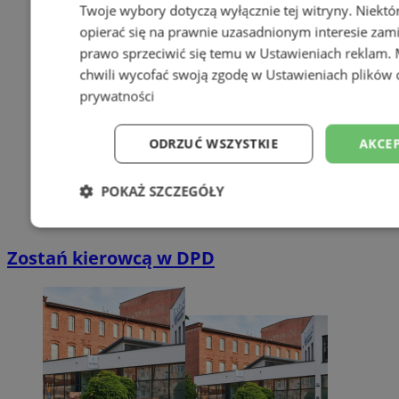
Twoje wybory dotyczą wyłącznie tej witryny. Niekt
opierać się na prawnie uzasadnionym interesie zami
prawo sprzeciwić się temu w
Ustawieniach reklam
.
chwili wycofać swoją zgodę w
Ustawieniach plików 
prywatności
ODRZUĆ WSZYSTKIE
AKCEP
POKAŻ SZCZEGÓŁY
Niezbędne
Wydajność
Targetowani
Zostań kierowcą w DPD
Niesklasyfikowane