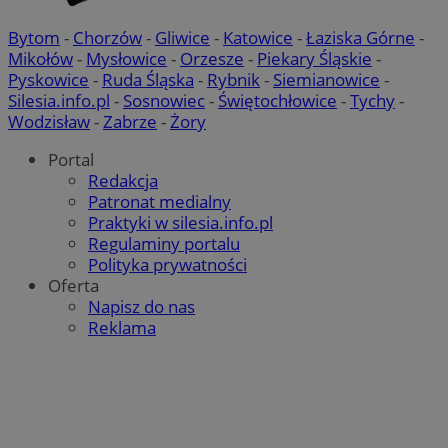
tt_viewer
11 miesięcy 
Teads B.V.
tygodnie
.teads.tv
Bytom
-
Chorzów
-
Gliwice
-
Katowice
-
Łaziska Górne
-
c
.bidswitch.net
Mikołów
-
Mysłowice
-
Orzesze
-
Piekary Śląskie
-
Pyskowice
-
Ruda Śląska
-
Rybnik
-
Siemianowice
-
Silesia.info.pl
-
Sosnowiec
-
Świętochłowice
-
Tychy
-
Wodzisław
-
Zabrze
-
Żory
IDE
1 rok
Google LLC
Portal
.doubleclick.net
Redakcja
__Secure-YNID
.youtube.com
Patronat medialny
Praktyki w silesia.info.pl
mlcwc
.moloco.com
Regulaminy portalu
Polityka prywatności
__mguid_
.mediago.io
Oferta
Napisz do nas
ustat_exc8mad1xduy0j7u0zfaiwzsrzvkyr
.ustat.info
Reklama
ssh
1 rok
Media Force Ltd
.mfadsrvr.com
DSID
59 minut 53
Google LLC
sekundy
.doubleclick.net