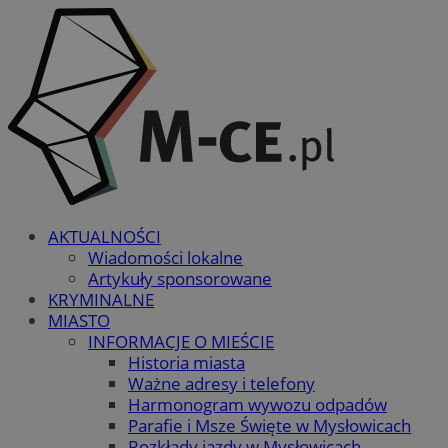
AKTUALNOŚCI
Wiadomości lokalne
Artykuły sponsorowane
KRYMINALNE
MIASTO
INFORMACJE O MIEŚCIE
Historia miasta
Ważne adresy i telefony
Harmonogram wywozu odpadów
Parafie i Msze Święte w Mysłowicach
Rozkłady jazdy w Mysłowicach