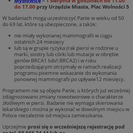
Mysłowice
–
1 sierpnia w godzinach od 11.00
do 17.00
przy Urzędzie Miasta, Plac Wolności 5
W badaniach mogą uczestniczyć Panie w wieku od 50
do 69 lat, które są ubezpieczone, a także:
nie miały wykonanej mammografii w ciągu
ostatnich 24 miesięcy
lub są w grupie ryzyka (rak piersi w rodzinie u
marki, siostry lub córki lub mutacje w obrębie
genów BRCA1 lub/i BRCA2) i w roku
poprzedzającym otrzymały w ramach realizacji
programu pisemne wskazanie do wykonania
ponownej mammografii po upływie12 miesięcy.
Programem nie są objęte Panie, u których już wcześniej
zdiagnozowano zmiany nowotworowe o charakterze
złośliwym w piersi. Badanie nie wymaga skierowania
lekarskiego i można je wykonać w dowolnym miejscu w
Polsce niezależnie od miejsca zamieszkania.
Uprzejmie
prosi się o wcześniejszą rejestrację pod
nr tel. 58 666 24 44 lub na