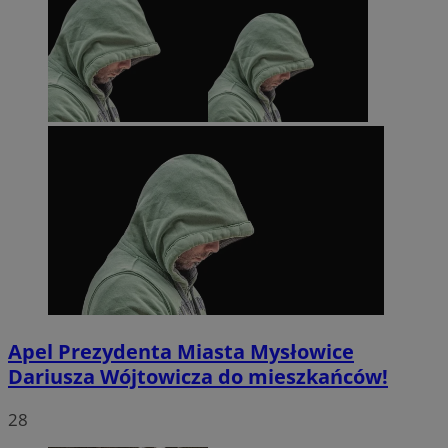
Apel Prezydenta Miasta Mysłowice
Dariusza Wójtowicza do mieszkańców!
28