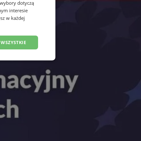
 wybory dotyczą
nym interesie
sz w każdej
 WSZYSTKIE
esklasyfikowane
ane
owanie użytkownika i
j.