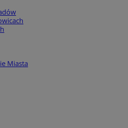
adów
łowicach
ch
ie Miasta