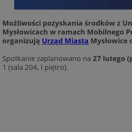
SessID
QeSessID
Możliwości pozyskania środków z Uni
MvSessID
Mysłowicach w ramach Mobilnego Pu
euds
organizują
Urząd Miasta
Mysłowice o
li_gc
Spotkanie zaplanowano na
27 lutego (
1 (sala 204, I piętro).
suid
INGRESSCOOKIE
CookieScriptConse