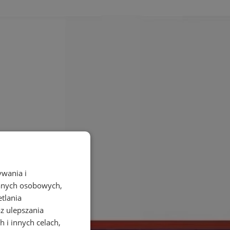
ywania i
danych osobowych,
etlania
az ulepszania
 i innych celach,