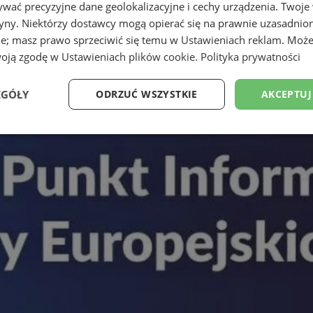
wać precyzyjne dane geolokalizacyjne i cechy urządzenia. Twoje
tryny. Niektórzy dostawcy mogą opierać się na prawnie uzasadnio
ie; masz prawo sprzeciwić się temu w
Ustawieniach reklam
. Może
woją zgodę w
Ustawieniach plików cookie
.
Polityka prywatności
EGÓŁY
ODRZUĆ WSZYSTKIE
AKCEPTUJ
Wydajność
Targetowanie
Funkcjonalność
Ni
ezbędne
Wydajność
Targetowanie
Funkcjonalność
Niesklasyfikow
ie umożliwiają korzystanie z podstawowych funkcji strony internetowej, takich jak log
Bez niezbędnych plików cookie nie można prawidłowo korzystać ze strony internetowe
Okres
Provider
/
Domena
Opis
przechowywania