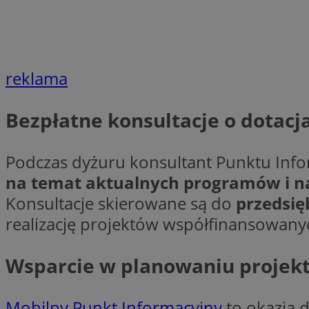
__cf_bm
VISITOR_PRIVACY_
reklama
Bezpłatne konsultacje o dotacj
Podczas dyżuru konsultant Punktu Info
Nazwa
na temat aktualnych programów i 
Pro
Nazwa
Nazwa
Do
Nazwa
Konsultacje skierowane są do
przedsię
openstat_gid
sa-user-id-v3
google_push
.bi
realizację projektów współfinansowany
WMF-Uniq
TDID
ustat_Xer121962iw
Wsparcie w planowaniu projekt
openstat_cwX7xx1t
ADK_EX_11
tt_viewer
c
__mguid_
Mobilny Punkt Informacyjny
to okazja 