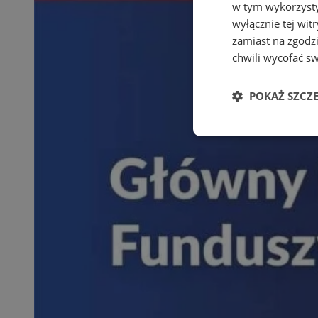
w tym wykorzysty
wyłącznie tej wi
zamiast na zgodz
chwili wycofać s
POKAŻ SZCZ
Niezbędne
Ni
Niezbędne pliki cook
zarządzanie kontem. 
Nazwa