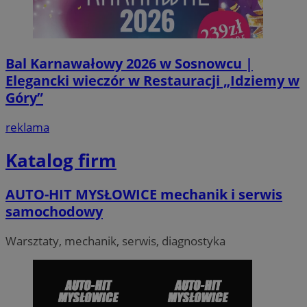
Bal Karnawałowy 2026 w Sosnowcu |
Elegancki wieczór w Restauracji „Idziemy w
Góry”
reklama
VISITOR_PRIVACY_METADATA
5 miesi
YouTube
tygod
.youtube.com
Katalog firm
AUTO-HIT MYSŁOWICE mechanik i serwis
samochodowy
Warsztaty, mechanik, serwis, diagnostyka