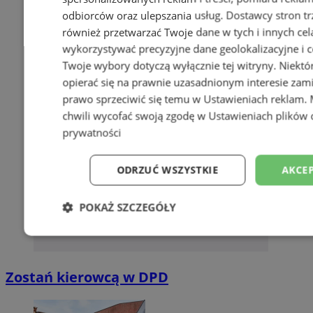
odbiorców oraz ulepszania usług.
Dostawcy stron tr
również przetwarzać Twoje dane w tych i innych cel
wykorzystywać precyzyjne dane geolokalizacyjne i c
Twoje wybory dotyczą wyłącznie tej witryny. Niekt
opierać się na prawnie uzasadnionym interesie zami
prawo sprzeciwić się temu w
Ustawieniach reklam
.
chwili wycofać swoją zgodę w
Ustawieniach plików 
prywatności
ODRZUĆ WSZYSTKIE
AKCEP
POKAŻ SZCZEGÓŁY
Niezbędne
Wydajność
Targetowani
Zostań kierowcą w DPD
Niesklasyfikowane