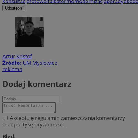
konsultacje
fotowoltaika
termomodernizacja
porady
ekodo
Udostępnij
Artur Kristof
Źródło:
UM Mysłowice
reklama
Dodaj komentarz
Akceptuję regulamin zamieszczania komentarzy
oraz politykę prywatności.
Błąd: