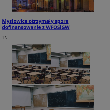
Mysłowice otrzymały spore
dofinansowanie z WFOŚiGW
15