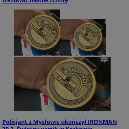
frezować nawierzchnię
Policjant z Mysłowic ukończył IRONMAN
70.3. Świetny wynik w Krakowie