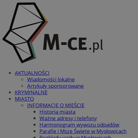
AKTUALNOŚCI
Wiadomości lokalne
Artykuły sponsorowane
KRYMINALNE
MIASTO
INFORMACJE O MIEŚCIE
Historia miasta
Ważne adresy i telefony
Harmonogram wywozu odpadów
Parafie i Msze Święte w Mysłowicach
Rozkłady jazdy w Mysłowicach