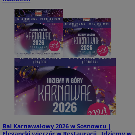
Bal Karnawałowy 2026 w Sosnowcu |
Elegancki wieczór w Restauracji „Idziemy w
Provider
/
Okres