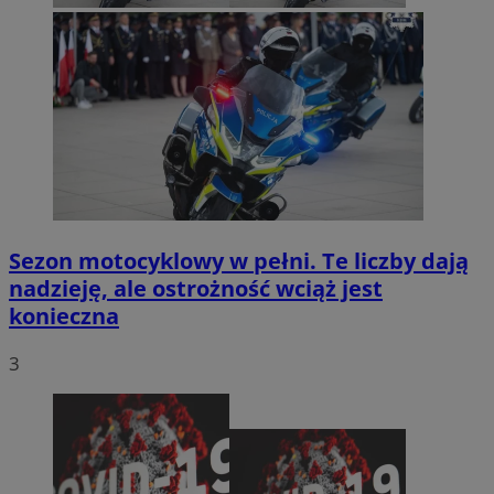
Sezon motocyklowy w pełni. Te liczby dają
nadzieję, ale ostrożność wciąż jest
konieczna
3