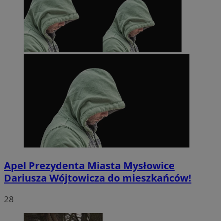
Apel Prezydenta Miasta Mysłowice
Dariusza Wójtowicza do mieszkańców!
28