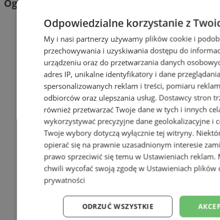
Ogłoszenia
Odpowiedzialne korzystanie z Twoi
My i nasi partnerzy używamy plików cookie i podob
przechowywania i uzyskiwania dostępu do informac
urządzeniu oraz do przetwarzania danych osobowych
adres IP, unikalne identyfikatory i dane przeglądani
spersonalizowanych reklam i treści, pomiaru reklam i
odbiorców oraz ulepszania usług.
Dostawcy stron tr
również przetwarzać Twoje dane w tych i innych cel
wykorzystywać precyzyjne dane geolokalizacyjne i c
Twoje wybory dotyczą wyłącznie tej witryny. Niekt
opierać się na prawnie uzasadnionym interesie zami
prawo sprzeciwić się temu w
Ustawieniach reklam
.
chwili wycofać swoją zgodę w
Ustawieniach plików 
prywatności
ODRZUĆ WSZYSTKIE
AKCEP