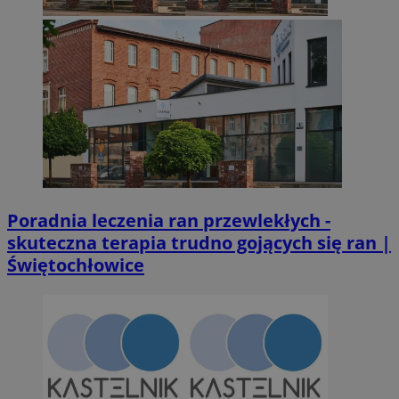
suid
1 r
Simplifi Holdings
Inc.
.simpli.fi
INGRESSCOOKIE
Ses
NGINX Inc.
bh.contextweb.com
Poradnia leczenia ran przewlekłych -
skuteczna terapia trudno gojących się ran |
Świętochłowice
CookieScriptConsent
1 r
CookieScript
m-ce.pl