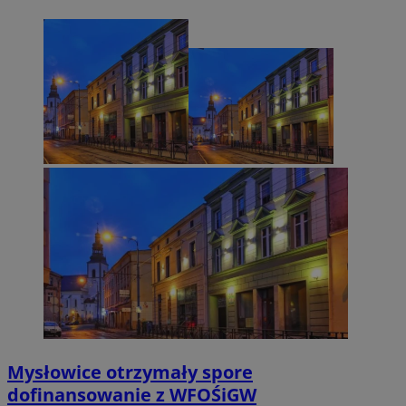
Mysłowice otrzymały spore
dofinansowanie z WFOŚiGW