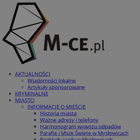
AKTUALNOŚCI
Wiadomości lokalne
Artykuły sponsorowane
KRYMINALNE
MIASTO
INFORMACJE O MIEŚCIE
Historia miasta
Ważne adresy i telefony
Harmonogram wywozu odpadów
Parafie i Msze Święte w Mysłowicach
Rozkłady jazdy w Mysłowicach