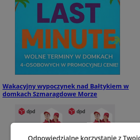
Wakacyjny wypoczynek nad Bałtykiem w
domkach Szmaragdowe Morze
Odpowiedzialne korzystanie z Twoi