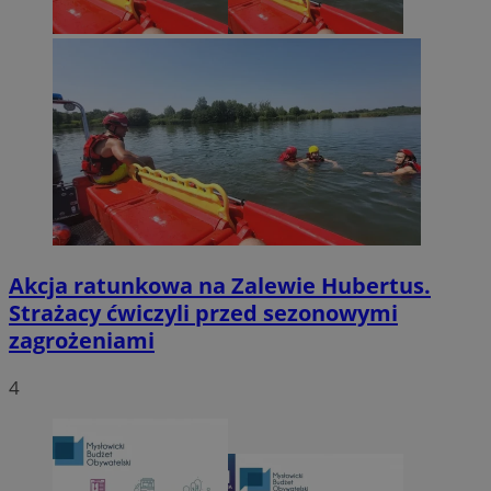
Akcja ratunkowa na Zalewie Hubertus.
Strażacy ćwiczyli przed sezonowymi
zagrożeniami
4