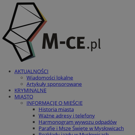
AKTUALNOŚCI
Wiadomości lokalne
Artykuły sponsorowane
KRYMINALNE
MIASTO
INFORMACJE O MIEŚCIE
Historia miasta
Ważne adresy i telefony
Harmonogram wywozu odpadów
Parafie i Msze Święte w Mysłowicach
Rozkłady jazdy w Mysłowicach