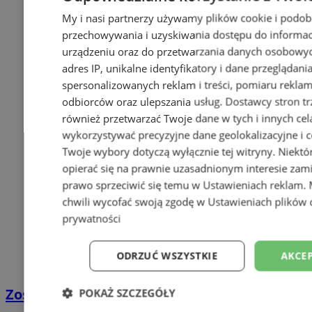
My i nasi partnerzy używamy plików cookie i podob
przechowywania i uzyskiwania dostępu do informac
urządzeniu oraz do przetwarzania danych osobowych
adres IP, unikalne identyfikatory i dane przeglądani
spersonalizowanych reklam i treści, pomiaru reklam i
odbiorców oraz ulepszania usług.
Dostawcy stron tr
również przetwarzać Twoje dane w tych i innych cel
wykorzystywać precyzyjne dane geolokalizacyjne i c
Twoje wybory dotyczą wyłącznie tej witryny. Niekt
opierać się na prawnie uzasadnionym interesie zami
prawo sprzeciwić się temu w
Ustawieniach reklam
.
chwili wycofać swoją zgodę w
Ustawieniach plików 
prywatności
ODRZUĆ WSZYSTKIE
AKCEP
Zostań kierowcą w DPD
POKAŻ SZCZEGÓŁY