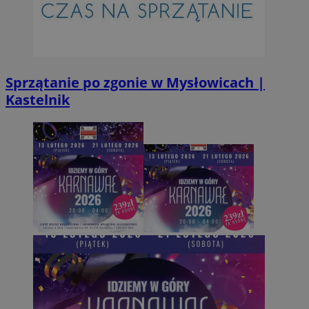
suid
1 r
Simplifi Holdings
Inc.
.simpli.fi
INGRESSCOOKIE
Ses
NGINX Inc.
bh.contextweb.com
Sprzątanie po zgonie w Mysłowicach |
Kastelnik
CookieScriptConsent
1 r
CookieScript
m-ce.pl