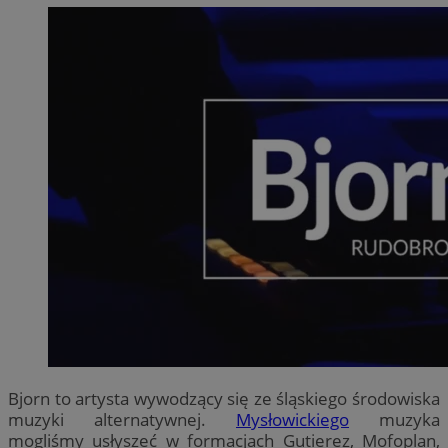
Bjorn to artysta wywodzący się ze śląskiego środowiska
muzyki alternatywnej.
Mysłowickiego
muzyka
mogliśmy usłyszeć w formacjach Gutierez, Mofoplan,