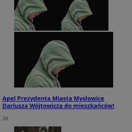
Apel Prezydenta Miasta Mysłowice
Dariusza Wójtowicza do mieszkańców!
28