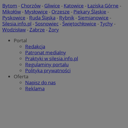
Bytom
-
Chorzów
-
Gliwice
-
Katowice
-
Łaziska Górne
-
IDE
1 rok
Google LLC
Mikołów
-
Mysłowice
-
Orzesze
-
Piekary Śląskie
-
.doubleclick.net
Pyskowice
-
Ruda Śląska
-
Rybnik
-
Siemianowice
-
Silesia.info.pl
-
Sosnowiec
-
Świętochłowice
-
Tychy
-
__Secure-YNID
.youtube.com
Wodzisław
-
Zabrze
-
Żory
mlcwc
.moloco.com
Portal
__mguid_
.mediago.io
Redakcja
Patronat medialny
Praktyki w silesia.info.pl
ustat_exc8mad1xduy0j7u0zfaiwzsrzvkyr
.ustat.info
Regulaminy portalu
ssh
1 rok
Media Force Ltd
Polityka prywatności
.mfadsrvr.com
Oferta
Napisz do nas
DSID
59 minut 53
Google LLC
Reklama
sekundy
.doubleclick.net
__eoi
.m-ce.pl
mc
1 rok 1 miesi
Quality Unit LLC
openstat_rwj63gnvkvuh0j6uty938hedXs0jcf
.openstat.eu
.quantserve.com
x
.advolve.io