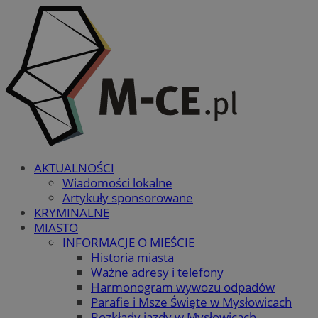
AKTUALNOŚCI
Wiadomości lokalne
Artykuły sponsorowane
KRYMINALNE
MIASTO
INFORMACJE O MIEŚCIE
Historia miasta
Ważne adresy i telefony
Harmonogram wywozu odpadów
Parafie i Msze Święte w Mysłowicach
Rozkłady jazdy w Mysłowicach