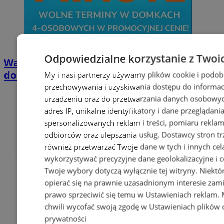
Odpowiedzialne korzystanie z Twoi
Wakacyjny wypoczynek nad Bałtykiem w
domkach Szmaragdowe Morze
My i nasi partnerzy używamy plików cookie i podob
przechowywania i uzyskiwania dostępu do informac
urządzeniu oraz do przetwarzania danych osobowych
adres IP, unikalne identyfikatory i dane przeglądani
spersonalizowanych reklam i treści, pomiaru reklam i
odbiorców oraz ulepszania usług.
Dostawcy stron tr
również przetwarzać Twoje dane w tych i innych cel
wykorzystywać precyzyjne dane geolokalizacyjne i c
Twoje wybory dotyczą wyłącznie tej witryny. Niekt
opierać się na prawnie uzasadnionym interesie zami
prawo sprzeciwić się temu w
Ustawieniach reklam
.
chwili wycofać swoją zgodę w
Ustawieniach plików 
prywatności