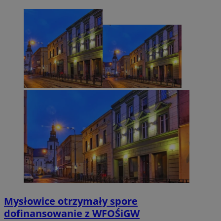
Mysłowice otrzymały spore
dofinansowanie z WFOŚiGW