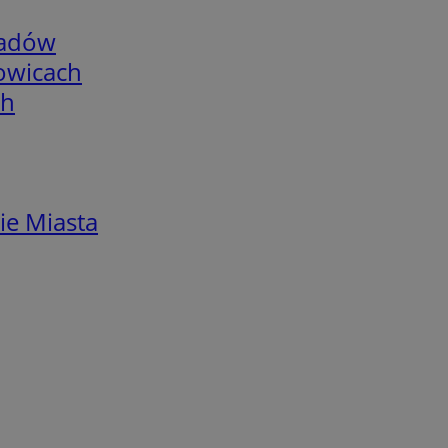
adów
łowicach
ch
ie Miasta