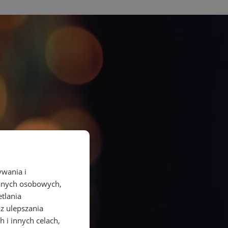
ywania i
danych osobowych,
etlania
az ulepszania
 i innych celach,