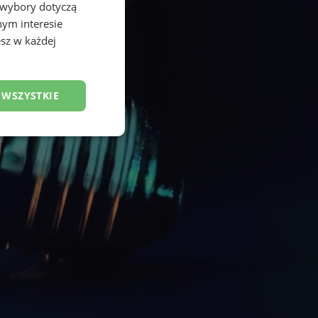
 wybory dotyczą
nym interesie
sz w każdej
 WSZYSTKIE
esklasyfikowane
ane
owanie użytkownika i
j.