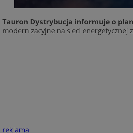
SessID
QeSessID
Tauron Dystrybucja informuje o pla
MvSessID
modernizacyjne na sieci energetyczne
euds
li_gc
suid
INGRESSCOOKIE
CookieScriptConse
reklama