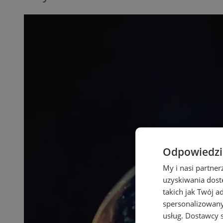
Odpowiedzia
My i nasi partne
uzyskiwania dost
takich jak Twój a
spersonalizowanyc
usług.
Dostawcy s