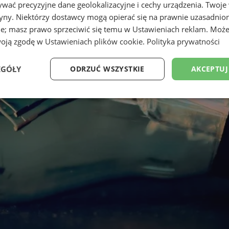
wać precyzyjne dane geolokalizacyjne i cechy urządzenia. Twoje
tryny. Niektórzy dostawcy mogą opierać się na prawnie uzasadnio
ie; masz prawo sprzeciwić się temu w
Ustawieniach reklam
. Może
woją zgodę w
Ustawieniach plików cookie
.
Polityka prywatności
EGÓŁY
ODRZUĆ WSZYSTKIE
AKCEPTUJ
Wydajność
Targetowanie
Funkcjonalność
Ni
ezbędne
Wydajność
Targetowanie
Funkcjonalność
Niesklasyfikow
ie umożliwiają korzystanie z podstawowych funkcji strony internetowej, takich jak log
Bez niezbędnych plików cookie nie można prawidłowo korzystać ze strony internetowe
Okres
Provider
/
Domena
Opis
przechowywania