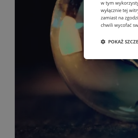
w tym wykorzysty
wyłącznie tej wi
zamiast na zgodz
chwili wycofać s
POKAŻ SZCZ
Niezbędne
Ni
Niezbędne pliki cook
zarządzanie kontem. 
Nazwa