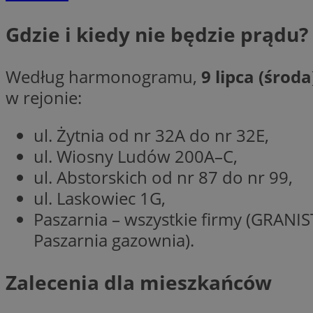
__cf_bm
Gdzie i kiedy nie będzie prądu?
VISITOR_PRIVACY_
Według harmonogramu,
9 lipca (środa
w rejonie:
ul. Żytnia od nr 32A do nr 32E,
ul. Wiosny Ludów 200A–C,
ul. Abstorskich od nr 87 do nr 99,
Nazwa
Pro
Nazwa
Nazwa
ul. Laskowiec 1G,
Do
Nazwa
openstat_gid
sa-user-id-v3
google_push
.bi
Paszarnia – wszystkie firmy (GRANI
WMF-Uniq
TDID
Paszarnia gazownia).
ustat_Xer121962iw
openstat_cwX7xx1t
Zalecenia dla mieszkańców
ADK_EX_11
tt_viewer
c
__mguid_