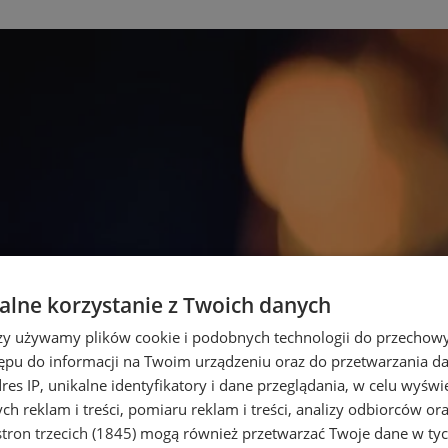
lne korzystanie z Twoich danych
rzy używamy plików cookie i podobnych technologii do przechow
ępu do informacji na Twoim urządzeniu oraz do przetwarzania 
dres IP, unikalne identyfikatory i dane przeglądania, w celu wyświ
h reklam i treści, pomiaru reklam i treści, analizy odbiorców or
tron trzecich (1845)
mogą również przetwarzać Twoje dane w tych