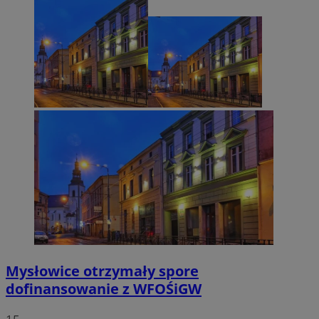
Mysłowice otrzymały spore
dofinansowanie z WFOŚiGW