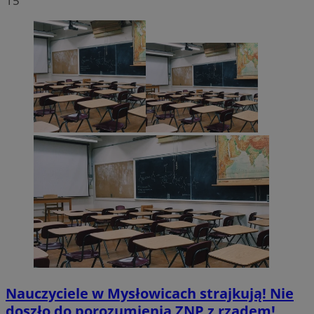
15
Nauczyciele w Mysłowicach strajkują! Nie
doszło do porozumienia ZNP z rządem!