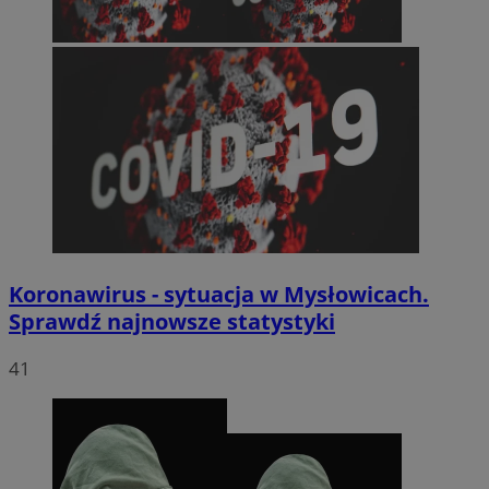
Koronawirus - sytuacja w Mysłowicach.
Sprawdź najnowsze statystyki
41