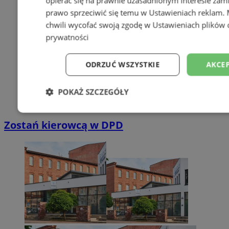
opierać się na prawnie uzasadnionym interesie zami
prawo sprzeciwić się temu w
Ustawieniach reklam
.
chwili wycofać swoją zgodę w
Ustawieniach plików 
prywatności
ODRZUĆ WSZYSTKIE
AKCEP
POKAŻ SZCZEGÓŁY
Niezbędne
Wydajność
Targetowani
Zostań kierowcą w DPD
Niesklasyfikowane
Niezbędne
Wydajność
Targetowanie
Funkcjonalno