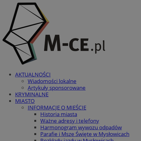
AKTUALNOŚCI
Wiadomości lokalne
Artykuły sponsorowane
KRYMINALNE
MIASTO
INFORMACJE O MIEŚCIE
Historia miasta
Ważne adresy i telefony
Harmonogram wywozu odpadów
Parafie i Msze Święte w Mysłowicach
Rozkłady jazdy w Mysłowicach