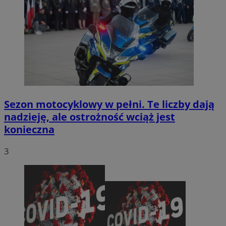
Sezon motocyklowy w pełni. Te liczby dają
nadzieję, ale ostrożność wciąż jest
konieczna
3