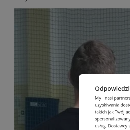
Odpowiedzia
My i nasi partne
uzyskiwania dost
takich jak Twój a
spersonalizowanyc
usług.
Dostawcy s