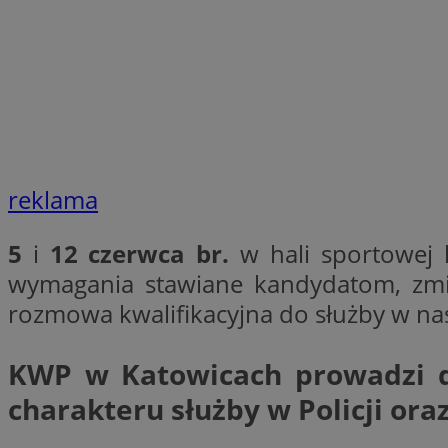
__cf_bm
VISITOR_PRIVACY_
reklama
5
i
12 czerwca br.
w hali sportowej 
Nazwa
Pro
Nazwa
Nazwa
wymagania stawiane kandydatom, zmier
Do
Nazwa
openstat_gid
rozmowa kwalifikacyjna do służby w nas
sa-user-id-v3
google_push
.bi
WMF-Uniq
TDID
ustat_Xer121962iw
KWP w Katowicach prowadzi dz
openstat_cwX7xx1t
charakteru służby w Policji or
ADK_EX_11
tt_viewer
c
__mguid_