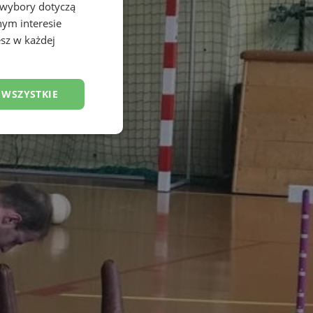
 wybory dotyczą
nym interesie
sz w każdej
 WSZYSTKIE
esklasyfikowane
ane
owanie użytkownika i
j.