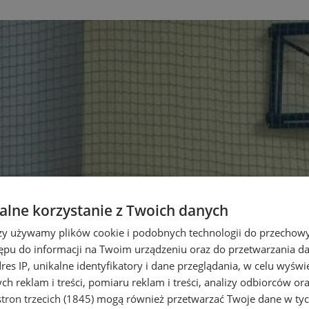
lne korzystanie z Twoich danych
rzy używamy plików cookie i podobnych technologii do przechow
ępu do informacji na Twoim urządzeniu oraz do przetwarzania 
dres IP, unikalne identyfikatory i dane przeglądania, w celu wyświ
h reklam i treści, pomiaru reklam i treści, analizy odbiorców or
tron trzecich (1845)
mogą również przetwarzać Twoje dane w tych