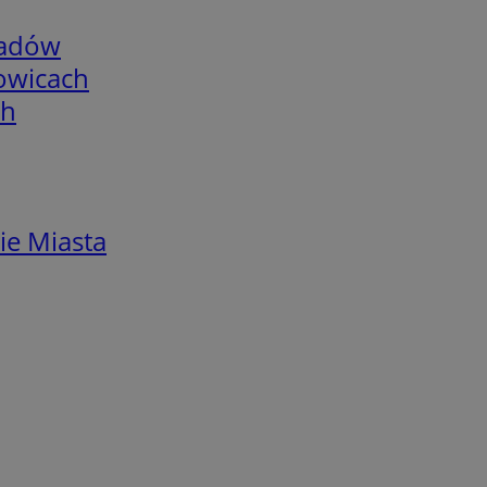
adów
łowicach
ch
ie Miasta