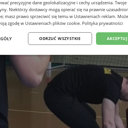
wać precyzyjne dane geolokalizacyjne i cechy urządzenia. Twoje
tryny. Niektórzy dostawcy mogą opierać się na prawnie uzasadnio
ie; masz prawo sprzeciwić się temu w
Ustawieniach reklam
. Może
woją zgodę w
Ustawieniach plików cookie
.
Polityka prywatności
EGÓŁY
ODRZUĆ WSZYSTKIE
AKCEPTUJ
Wydajność
Targetowanie
Funkcjonalność
Ni
ezbędne
Wydajność
Targetowanie
Funkcjonalność
Niesklasyfikow
ie umożliwiają korzystanie z podstawowych funkcji strony internetowej, takich jak log
Bez niezbędnych plików cookie nie można prawidłowo korzystać ze strony internetowe
Okres
Provider
/
Domena
Opis
przechowywania