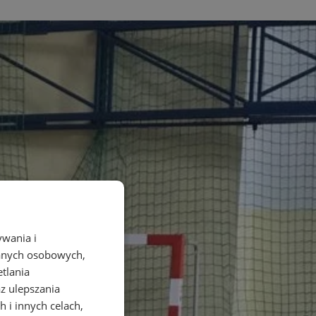
ywania i
danych osobowych,
etlania
az ulepszania
 i innych celach,