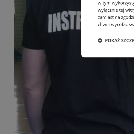
w tym wykorzysty
wyłącznie tej wi
zamiast na zgodz
chwili wycofać s
POKAŻ SZCZ
Niezbędne
Ni
Niezbędne pliki cook
zarządzanie kontem. 
Nazwa