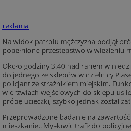
SessID
QeSessID
MvSessID
reklama
euds
Na widok patrolu mężczyzna podjął prób
popełnione przestępstwo w więzieniu m
li_gc
Około godziny 3.40 nad ranem w niedzie
suid
do jednego ze sklepów w dzielnicy Piase
policjant ze strażnikiem miejskim. Fun
INGRESSCOOKIE
w drzwiach wejściowych do sklepu usił
próbę ucieczki, szybko jednak został za
CookieScriptConse
Przeprowadzone badanie na zawartość 
mieszkaniec Mysłowic trafił do policyjne