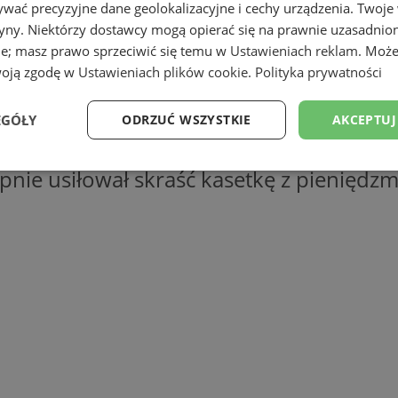
wać precyzyjne dane geolokalizacyjne i cechy urządzenia. Twoje
tryny. Niektórzy dostawcy mogą opierać się na prawnie uzasadnio
ie; masz prawo sprzeciwić się temu w
Ustawieniach reklam
. Może
woją zgodę w
Ustawieniach plików cookie
.
Polityka prywatności
EGÓŁY
ODRZUĆ WSZYSTKIE
AKCEPTUJ
ażnikiem miejskim, na gorącym uczynku z
nie usiłował skraść kasetkę z pieniędzm
Wydajność
Targetowanie
Funkcjonalność
Ni
ezbędne
Wydajność
Targetowanie
Funkcjonalność
Niesklasyfikow
ie umożliwiają korzystanie z podstawowych funkcji strony internetowej, takich jak log
Bez niezbędnych plików cookie nie można prawidłowo korzystać ze strony internetowe
Okres
Provider
/
Domena
Opis
przechowywania