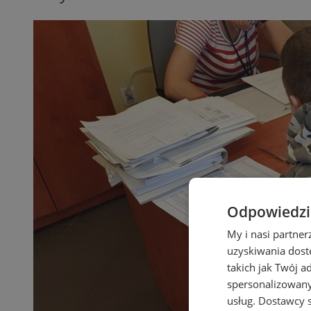
Odpowiedzia
My i nasi partne
uzyskiwania dost
takich jak Twój a
spersonalizowanyc
usług.
Dostawcy s