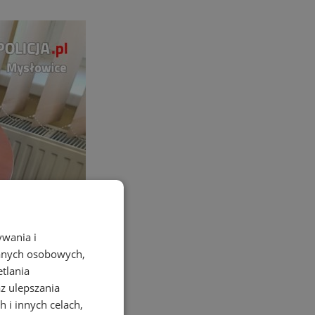
ywania i
danych osobowych,
etlania
az ulepszania
 i innych celach,