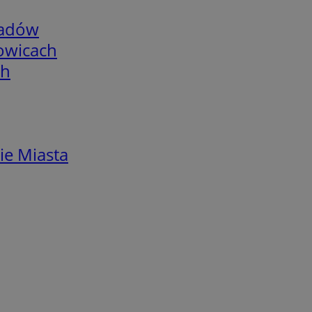
adów
łowicach
ch
ie Miasta