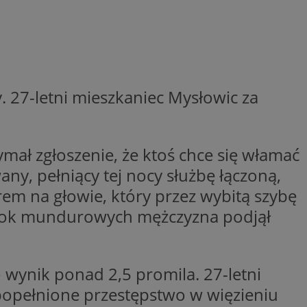
entyfikator sesji.
entyfikator sesji.
entyfikator sesji.
 do przechowywania
niu do usług
e, czy użytkownik
. 27-letni mieszkaniec Mysłowic za
enia lub reklamy.
y gościa na
nych celów
ał zgłoszenie, że ktoś chce się włamać
 identyfikatora
ny, pełniący tej nocy służbę łączoną,
rem na głowie, który przez wybitą szybę
erów obsługuje
widok mundurowych mężczyzna podjął
ekście
lu optymalizacji
rzez usługę Cookie-
preferencji
ynik ponad 2,5 promila. 27-letni
 na pliki cookie.
ookie Cookie-
Za popełnione przestępstwo w więzieniu