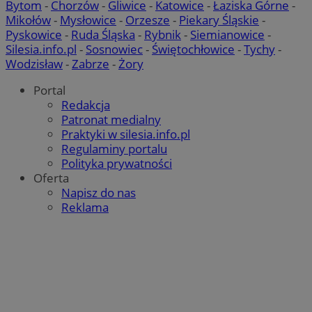
Bytom
-
Chorzów
-
Gliwice
-
Katowice
-
Łaziska Górne
-
mlcwc
.moloco.com
Mikołów
-
Mysłowice
-
Orzesze
-
Piekary Śląskie
-
__mguid_
.mediago.io
Pyskowice
-
Ruda Śląska
-
Rybnik
-
Siemianowice
-
Silesia.info.pl
-
Sosnowiec
-
Świętochłowice
-
Tychy
-
Wodzisław
-
Zabrze
-
Żory
ustat_exc8mad1xduy0j7u0zfaiwzsrzvkyr
.ustat.info
ssh
1 rok
Media Force Ltd
Portal
.mfadsrvr.com
Redakcja
Patronat medialny
DSID
59 minut 53
Google LLC
Praktyki w silesia.info.pl
sekundy
.doubleclick.net
Regulaminy portalu
Polityka prywatności
Oferta
__eoi
.m-ce.pl
Napisz do nas
mc
1 rok 1 miesi
Quality Unit LLC
Reklama
openstat_rwj63gnvkvuh0j6uty938hedXs0jcf
.openstat.eu
.quantserve.com
x
.advolve.io
sa-user-id-v2
1 rok