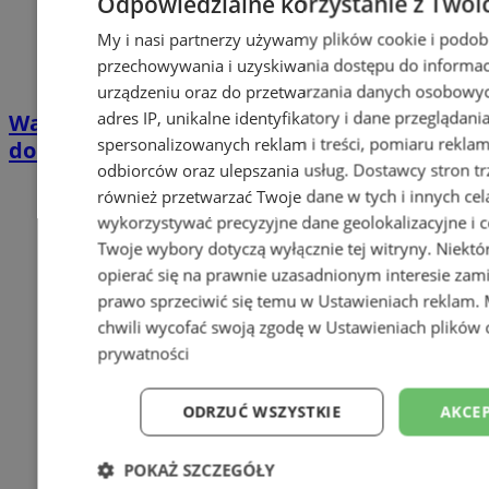
Odpowiedzialne korzystanie z Twoi
My i nasi partnerzy używamy plików cookie i podob
przechowywania i uzyskiwania dostępu do informac
urządzeniu oraz do przetwarzania danych osobowych
adres IP, unikalne identyfikatory i dane przeglądani
Wakacyjny wypoczynek nad Bałtykiem w
spersonalizowanych reklam i treści, pomiaru reklam i
domkach Szmaragdowe Morze
odbiorców oraz ulepszania usług.
Dostawcy stron tr
również przetwarzać Twoje dane w tych i innych cel
wykorzystywać precyzyjne dane geolokalizacyjne i c
Twoje wybory dotyczą wyłącznie tej witryny. Niekt
opierać się na prawnie uzasadnionym interesie zami
prawo sprzeciwić się temu w
Ustawieniach reklam
.
chwili wycofać swoją zgodę w
Ustawieniach plików 
prywatności
ODRZUĆ WSZYSTKIE
AKCEP
POKAŻ SZCZEGÓŁY