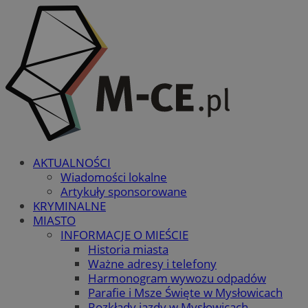
AKTUALNOŚCI
Wiadomości lokalne
Artykuły sponsorowane
KRYMINALNE
MIASTO
INFORMACJE O MIEŚCIE
Historia miasta
Ważne adresy i telefony
Harmonogram wywozu odpadów
Parafie i Msze Święte w Mysłowicach
Rozkłady jazdy w Mysłowicach