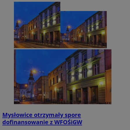
Mysłowice otrzymały spore
dofinansowanie z WFOŚiGW