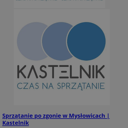
suid
1 r
Simplifi Holdings
Inc.
.simpli.fi
INGRESSCOOKIE
Ses
NGINX Inc.
bh.contextweb.com
CookieScriptConsent
1 r
CookieScript
m-ce.pl
Sprzątanie po zgonie w Mysłowicach |
Kastelnik