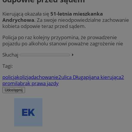
Kierującą okazała się
51-letnia mieszkanka
Andrychowa
. Za swoje nieodpowiedzialne zachowanie
kobieta odpowie teraz przed sądem.
Policja po raz kolejny przypomina, że prowadzenie
pojazdu po alkoholu stanowi poważne zagrożenie nie
Słuchaj
⏵︎
Tagi:
policja
kolizja
dachowanie
2
ulica Długa
pijana kierująca
2
promila
brak prawa jazdy
Udostępnij