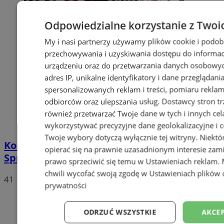
Odpowiedzialne korzystanie z Twoi
My i nasi partnerzy używamy plików cookie i podob
przechowywania i uzyskiwania dostępu do informac
urządzeniu oraz do przetwarzania danych osobowych
adres IP, unikalne identyfikatory i dane przeglądani
spersonalizowanych reklam i treści, pomiaru reklam i
odbiorców oraz ulepszania usług.
Dostawcy stron tr
również przetwarzać Twoje dane w tych i innych cel
wykorzystywać precyzyjne dane geolokalizacyjne i c
Twoje wybory dotyczą wyłącznie tej witryny. Niekt
Koronawirus – sytuacja w Mysłowicach.
opierać się na prawnie uzasadnionym interesie zami
Sprawdź najnowsze statystyki
prawo sprzeciwić się temu w
Ustawieniach reklam
.
chwili wycofać swoją zgodę w
Ustawieniach plików 
41
prywatności
ODRZUĆ WSZYSTKIE
AKCEP