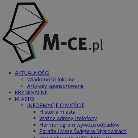
AKTUALNOŚCI
Wiadomości lokalne
Artykuły sponsorowane
KRYMINALNE
MIASTO
INFORMACJE O MIEŚCIE
Historia miasta
Ważne adresy i telefony
Harmonogram wywozu odpadów
Parafie i Msze Święte w Mysłowicach
Rozkłady jazdy w Mysłowicach