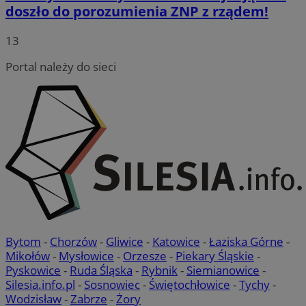
doszło do porozumienia ZNP z rządem!
13
Portal należy do sieci
Bytom
-
Chorzów
-
Gliwice
-
Katowice
-
Łaziska Górne
-
Mikołów
-
Mysłowice
-
Orzesze
-
Piekary Śląskie
-
Pyskowice
-
Ruda Śląska
-
Rybnik
-
Siemianowice
-
Silesia.info.pl
-
Sosnowiec
-
Świętochłowice
-
Tychy
-
Wodzisław
-
Zabrze
-
Żory