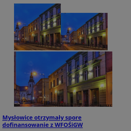
suid
1 r
Simplifi Holdings
Inc.
.simpli.fi
INGRESSCOOKIE
Ses
NGINX Inc.
bh.contextweb.com
CookieScriptConsent
1 r
CookieScript
m-ce.pl
Mysłowice otrzymały spore
dofinansowanie z WFOŚiGW