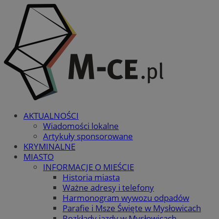
AKTUALNOŚCI
Wiadomości lokalne
Artykuły sponsorowane
KRYMINALNE
MIASTO
INFORMACJE O MIEŚCIE
Historia miasta
Ważne adresy i telefony
Harmonogram wywozu odpadów
Parafie i Msze Święte w Mysłowicach
Rozkłady jazdy w Mysłowicach