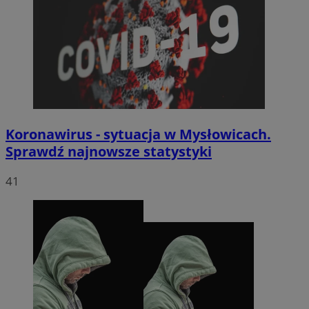
Koronawirus - sytuacja w Mysłowicach.
Sprawdź najnowsze statystyki
41