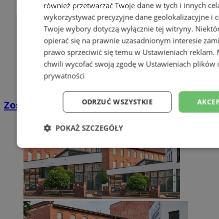
również przetwarzać Twoje dane w tych i innych cel
wykorzystywać precyzyjne dane geolokalizacyjne i c
Twoje wybory dotyczą wyłącznie tej witryny. Niekt
opierać się na prawnie uzasadnionym interesie zami
prawo sprzeciwić się temu w
Ustawieniach reklam
.
chwili wycofać swoją zgodę w
Ustawieniach plików 
prywatności
ODRZUĆ WSZYSTKIE
AKCEP
Zostań kierowcą w DPD
POKAŻ SZCZEGÓŁY
Niezbędne
Wydajność
Targetowani
Niesklasyfikowane