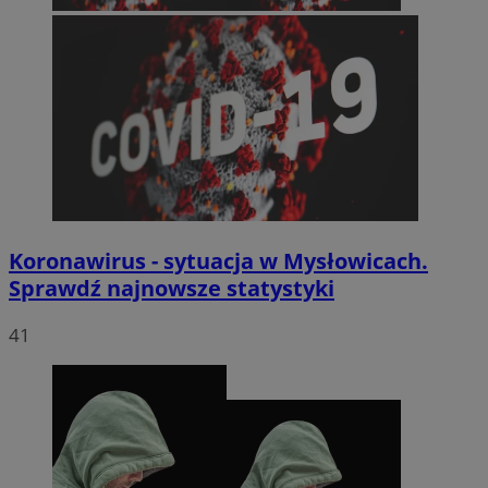
Koronawirus - sytuacja w Mysłowicach.
Sprawdź najnowsze statystyki
41