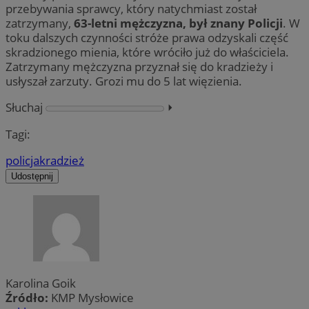
przebywania sprawcy, który natychmiast został
zatrzymany,
63-letni mężczyzna, był znany Policji
. W
toku dalszych czynności stróże prawa odzyskali część
skradzionego mienia, które wróciło już do właściciela.
Zatrzymany mężczyzna przyznał się do kradzieży i
usłyszał zarzuty. Grozi mu do 5 lat więzienia.
Słuchaj
⏵︎
Tagi:
policja
kradzież
Udostępnij
Karolina Goik
Źródło:
KMP Mysłowice