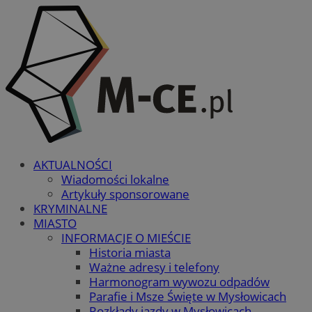
AKTUALNOŚCI
Wiadomości lokalne
Artykuły sponsorowane
KRYMINALNE
MIASTO
INFORMACJE O MIEŚCIE
Historia miasta
Ważne adresy i telefony
Harmonogram wywozu odpadów
Parafie i Msze Święte w Mysłowicach
Rozkłady jazdy w Mysłowicach