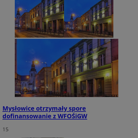
Mysłowice otrzymały spore
dofinansowanie z WFOŚiGW
15