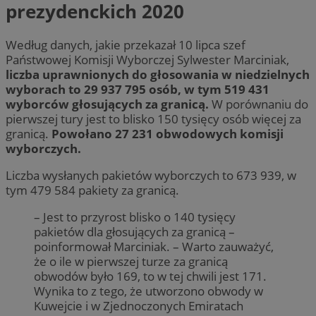
prezydenckich 2020
Według danych, jakie przekazał 10 lipca szef
Państwowej Komisji Wyborczej Sylwester Marciniak,
liczba uprawnionych do głosowania w niedzielnych
wyborach to 29 937 795 osób, w tym 519 431
wyborców głosujących za granicą.
W porównaniu do
pierwszej tury jest to blisko 150 tysięcy osób więcej za
granicą.
Powołano 27 231 obwodowych komisji
wyborczych.
Liczba wysłanych pakietów wyborczych to 673 939, w
tym 479 584 pakiety za granicą.
– Jest to przyrost blisko o 140 tysięcy
pakietów dla głosujących za granicą –
poinformował Marciniak. – Warto zauważyć,
że o ile w pierwszej turze za granicą
obwodów było 169, to w tej chwili jest 171.
Wynika to z tego, że utworzono obwody w
Kuwejcie i w Zjednoczonych Emiratach