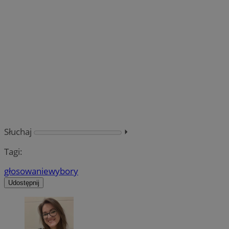
Słuchaj
⏵︎
Tagi:
głosowanie
wybory
Udostępnij