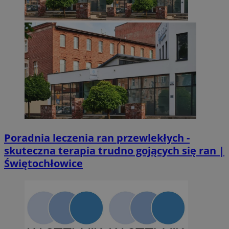
Poradnia leczenia ran przewlekłych -
skuteczna terapia trudno gojących się ran |
Świętochłowice
Provider
/
Okres