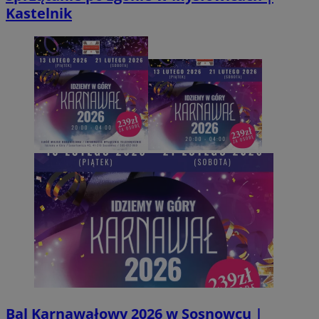
__Secure-YNID
.youtube.com
Kastelnik
mlcwc
.moloco.com
__mguid_
.mediago.io
ustat_exc8mad1xduy0j7u0zfaiwzsrzvkyr
.ustat.info
ssh
1 rok
Media Force Ltd
.mfadsrvr.com
DSID
59 minut 53
Google LLC
sekundy
.doubleclick.net
__eoi
.m-ce.pl
mc
1 rok 1 miesi
Quality Unit LLC
openstat_rwj63gnvkvuh0j6uty938hedXs0jcf
.openstat.eu
.quantserve.com
x
.advolve.io
Bal Karnawałowy 2026 w Sosnowcu |