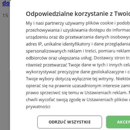
dofinansowanie z WFOŚiGW
Odpowiedzialne korzystanie z Twoi
15
My i nasi partnerzy używamy plików cookie i podob
przechowywania i uzyskiwania dostępu do informac
urządzeniu oraz do przetwarzania danych osobowych
adres IP, unikalne identyfikatory i dane przeglądani
spersonalizowanych reklam i treści, pomiaru reklam i
odbiorców oraz ulepszania usług.
Dostawcy stron tr
również przetwarzać Twoje dane w tych i innych cel
wykorzystywać precyzyjne dane geolokalizacyjne i c
Twoje wybory dotyczą wyłącznie tej witryny. Niekt
opierać się na prawnie uzasadnionym interesie zami
prawo sprzeciwić się temu w
Ustawieniach reklam
.
chwili wycofać swoją zgodę w
Ustawieniach plików 
prywatności
ODRZUĆ WSZYSTKIE
AKCEP