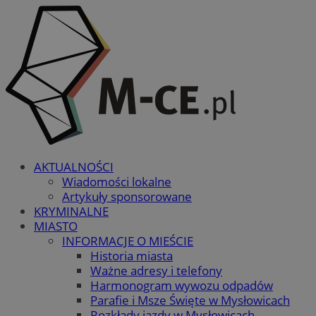
AKTUALNOŚCI
Wiadomości lokalne
Artykuły sponsorowane
KRYMINALNE
MIASTO
INFORMACJE O MIEŚCIE
Historia miasta
Ważne adresy i telefony
Harmonogram wywozu odpadów
Parafie i Msze Święte w Mysłowicach
Rozkłady jazdy w Mysłowicach