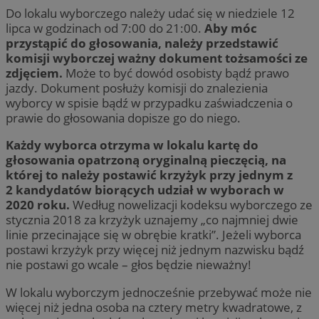
Do lokalu wyborczego należy udać się w niedziele 12
lipca w godzinach od 7:00 do 21:00.
Aby móc
przystąpić do głosowania, należy przedstawić
komisji wyborczej ważny dokument tożsamości ze
zdjęciem.
Może to być dowód osobisty bądź prawo
jazdy. Dokument posłuży komisji do znalezienia
wyborcy w spisie bądź w przypadku zaświadczenia o
prawie do głosowania dopisze go do niego.
Każdy wyborca otrzyma w lokalu kartę do
głosowania opatrzoną oryginalną pieczęcią, na
której to należy postawić krzyżyk przy jednym z
2 kandydatów biorących udział w wyborach w
2020 roku.
Według nowelizacji kodeksu wyborczego ze
stycznia 2018 za krzyżyk uznajemy „co najmniej dwie
linie przecinające się w obrębie kratki”. Jeżeli wyborca
postawi krzyżyk przy więcej niż jednym nazwisku bądź
nie postawi go wcale – głos będzie nieważny!
W lokalu wyborczym jednocześnie przebywać może nie
więcej niż jedna osoba na cztery metry kwadratowe, z