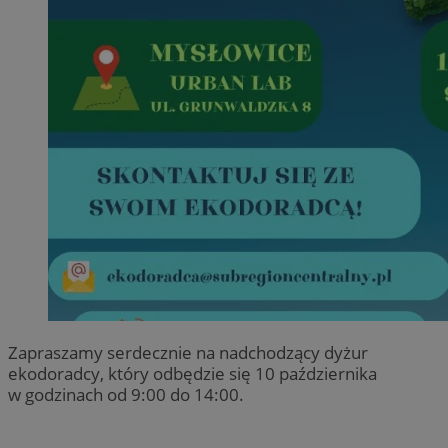
Zapraszamy serdecznie na nadchodzący dyżur
ekodoradcy, który odbędzie się 10 października
w godzinach od 9:00 do 14:00.