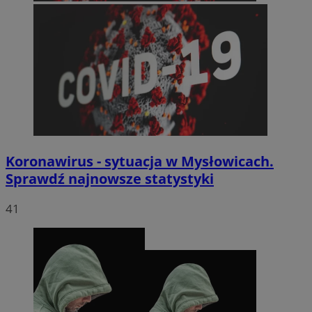
Koronawirus - sytuacja w Mysłowicach.
Sprawdź najnowsze statystyki
41