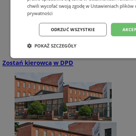
chwili wycofać swoją zgodę w
Ustawieniach plików 
prywatności
ODRZUĆ WSZYSTKIE
AKCEP
POKAŻ SZCZEGÓŁY
Niezbędne
Wydajność
Targetowani
Zostań kierowcą w DPD
Niesklasyfikowane
Niezbędne
Wydajność
Targetowanie
Funkcjonalno