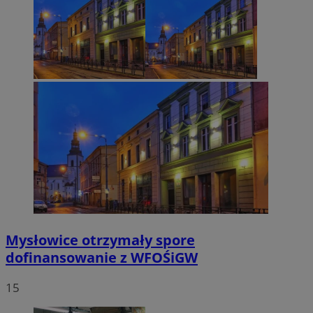
Mysłowice otrzymały spore
dofinansowanie z WFOŚiGW
15