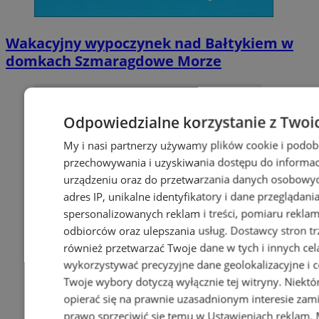
Wakacyjny wypoczynek nad Bałtykiem w
domkach Szmaragdowe Morze
Odpowiedzialne korzystanie z Twoi
My i nasi partnerzy używamy plików cookie i podob
przechowywania i uzyskiwania dostępu do informac
urządzeniu oraz do przetwarzania danych osobowych
adres IP, unikalne identyfikatory i dane przeglądani
spersonalizowanych reklam i treści, pomiaru reklam i
odbiorców oraz ulepszania usług.
Dostawcy stron tr
również przetwarzać Twoje dane w tych i innych cel
wykorzystywać precyzyjne dane geolokalizacyjne i c
Twoje wybory dotyczą wyłącznie tej witryny. Niekt
opierać się na prawnie uzasadnionym interesie zami
prawo sprzeciwić się temu w
Ustawieniach reklam
.