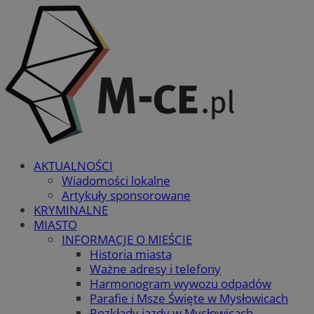
AKTUALNOŚCI
Wiadomości lokalne
Artykuły sponsorowane
KRYMINALNE
MIASTO
INFORMACJE O MIEŚCIE
Historia miasta
Ważne adresy i telefony
Harmonogram wywozu odpadów
Parafie i Msze Święte w Mysłowicach
Rozkłady jazdy w Mysłowicach