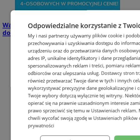
Wakacyjny wypoczynek nad Bałtykiem w
Odpowiedzialne korzystanie z Twoi
domkach Szmaragdowe Morze
My i nasi partnerzy używamy plików cookie i podob
przechowywania i uzyskiwania dostępu do informac
urządzeniu oraz do przetwarzania danych osobowych
adres IP, unikalne identyfikatory i dane przeglądani
spersonalizowanych reklam i treści, pomiaru reklam i
odbiorców oraz ulepszania usług.
Dostawcy stron tr
również przetwarzać Twoje dane w tych i innych cel
wykorzystywać precyzyjne dane geolokalizacyjne i c
Twoje wybory dotyczą wyłącznie tej witryny. Niekt
opierać się na prawnie uzasadnionym interesie zami
prawo sprzeciwić się temu w
Ustawieniach reklam
.
chwili wycofać swoją zgodę w
Ustawieniach plików 
prywatności