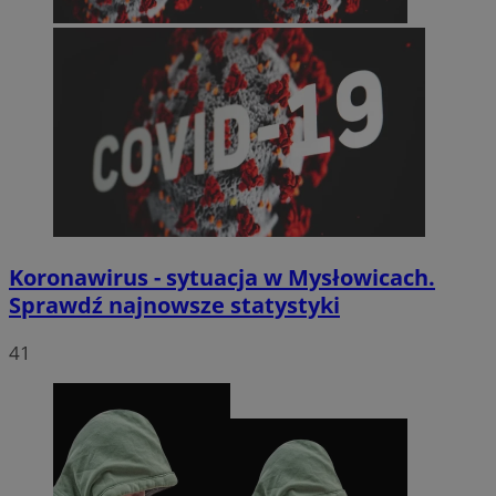
Koronawirus - sytuacja w Mysłowicach.
Sprawdź najnowsze statystyki
41