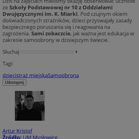
Dziś na zajęciach mieliśmy okazję obserwować uczniów
ze
Szkoły Podstawowej nr 10 z Oddziałami
Dwujęzycznymi im. K. Miarki
. Pod czujnym okiem
doświadczonych strażników, dzieci przyswajały zasady
bezpiecznego poruszania się i reagowania na
zagrożenia.
Sami zobaczcie
, jak ważna jest edukacja w
zakresie samoobrony w dzisiejszym świecie.
Słuchaj
⏵︎
Tagi:
dzieci
straż miejska
Samoobrona
Udostępnij
Artur Kristof
Źródło:
UM Mysłowice