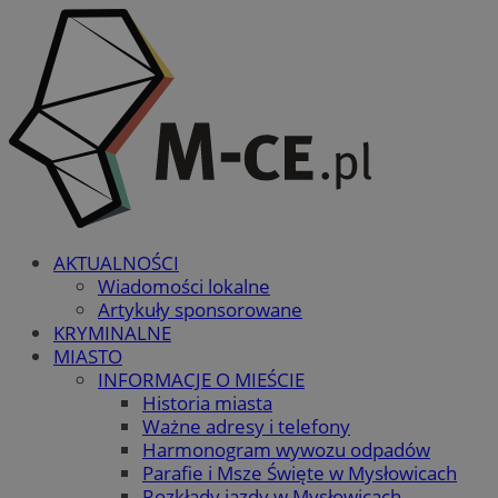
AKTUALNOŚCI
Wiadomości lokalne
Artykuły sponsorowane
KRYMINALNE
MIASTO
INFORMACJE O MIEŚCIE
Historia miasta
Ważne adresy i telefony
Harmonogram wywozu odpadów
Parafie i Msze Święte w Mysłowicach
Rozkłady jazdy w Mysłowicach