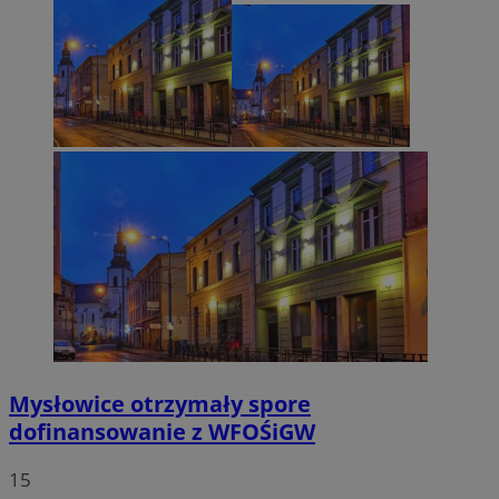
Mysłowice otrzymały spore
dofinansowanie z WFOŚiGW
15