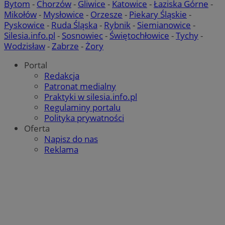
Bytom
-
Chorzów
-
Gliwice
-
Katowice
-
Łaziska Górne
-
tygodnie
.teads.tv
Mikołów
-
Mysłowice
-
Orzesze
-
Piekary Śląskie
-
c
.bidswitch.net
Pyskowice
-
Ruda Śląska
-
Rybnik
-
Siemianowice
-
Silesia.info.pl
-
Sosnowiec
-
Świętochłowice
-
Tychy
-
Wodzisław
-
Zabrze
-
Żory
IDE
1 rok
Google LLC
Portal
.doubleclick.net
Redakcja
Patronat medialny
__Secure-YNID
.youtube.com
Praktyki w silesia.info.pl
Regulaminy portalu
mlcwc
.moloco.com
Polityka prywatności
__mguid_
.mediago.io
Oferta
Napisz do nas
Reklama
ustat_exc8mad1xduy0j7u0zfaiwzsrzvkyr
.ustat.info
ssh
1 rok
Media Force Ltd
.mfadsrvr.com
DSID
59 minut 53
Google LLC
sekundy
.doubleclick.net