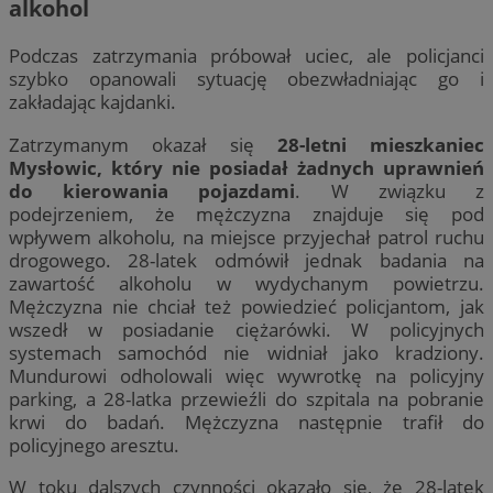
alkohol
Podczas zatrzymania próbował uciec, ale policjanci
szybko opanowali sytuację obezwładniając go i
zakładając kajdanki.
Zatrzymanym okazał się
28-letni mieszkaniec
Mysłowic, który nie posiadał żadnych uprawnień
do kierowania pojazdami
. W związku z
podejrzeniem, że mężczyzna znajduje się pod
wpływem alkoholu, na miejsce przyjechał patrol ruchu
drogowego. 28-latek odmówił jednak badania na
zawartość alkoholu w wydychanym powietrzu.
Mężczyzna nie chciał też powiedzieć policjantom, jak
wszedł w posiadanie ciężarówki. W policyjnych
systemach samochód nie widniał jako kradziony.
Mundurowi odholowali więc wywrotkę na policyjny
parking, a 28-latka przewieźli do szpitala na pobranie
krwi do badań. Mężczyzna następnie trafił do
policyjnego aresztu.
W toku dalszych czynności okazało się, że 28-latek