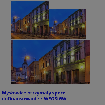
Mysłowice otrzymały spore
dofinansowanie z WFOŚiGW