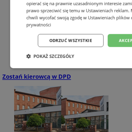
opierać się na prawnie uzasadnionym interesie zami
prawo sprzeciwić się temu w
Ustawieniach reklam
.
chwili wycofać swoją zgodę w
Ustawieniach plików 
prywatności
ODRZUĆ WSZYSTKIE
AKCEP
POKAŻ SZCZEGÓŁY
Niezbędne
Wydajność
Targetowani
Zostań kierowcą w DPD
Niesklasyfikowane