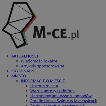
AKTUALNOŚCI
Wiadomości lokalne
Artykuły sponsorowane
KRYMINALNE
MIASTO
INFORMACJE O MIEŚCIE
Historia miasta
Ważne adresy i telefony
Harmonogram wywozu odpadów
Parafie i Msze Święte w Mysłowicach
Rozkłady jazdy w Mysłowicach