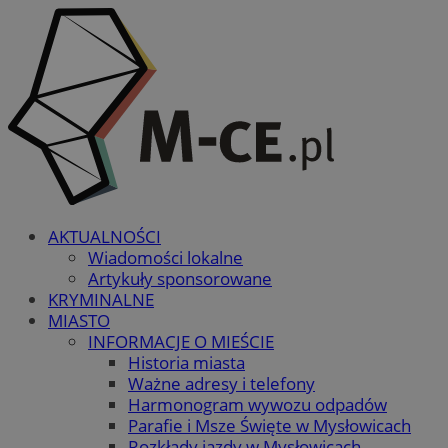
AKTUALNOŚCI
Wiadomości lokalne
Artykuły sponsorowane
KRYMINALNE
MIASTO
INFORMACJE O MIEŚCIE
Historia miasta
Ważne adresy i telefony
Harmonogram wywozu odpadów
Parafie i Msze Święte w Mysłowicach
Rozkłady jazdy w Mysłowicach