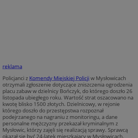
reklama
Policjanci z
Komendy Miejskiej Policji
w Mysłowicach
otrzymali zgłoszenie dotyczące zniszczenia ogrodzenia
placu zabaw w dzielnicy Bończyk, do którego doszło 26
listopada ubiegłego roku. Wartość strat oszacowano na
kwotę blisko 1500 złotych. Dzielnicowy, w rejonie
którego doszło do przestępstwa rozpoznał
podejrzanego na nagraniu z monitoringu, a dane
personalne mężczyzny przekazał kryminalnym z
Mysłowic, którzy zajęli się realizacją sprawy. Sprawcą
okazał się być 24-latek mieszkający w Mysłowicach.