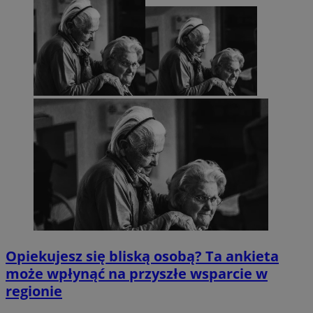
Opiekujesz się bliską osobą? Ta ankieta
może wpłynąć na przyszłe wsparcie w
regionie