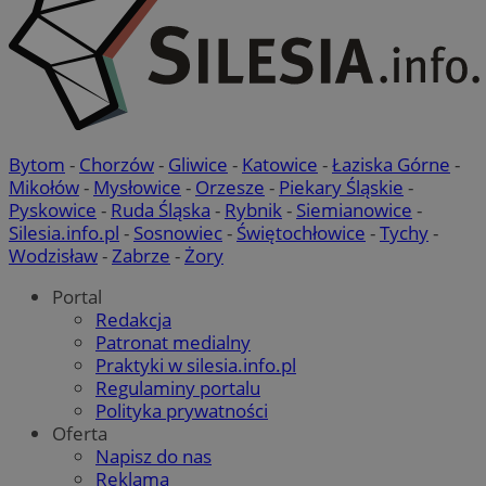
Bytom
-
Chorzów
-
Gliwice
-
Katowice
-
Łaziska Górne
-
Mikołów
-
Mysłowice
-
Orzesze
-
Piekary Śląskie
-
Pyskowice
-
Ruda Śląska
-
Rybnik
-
Siemianowice
-
Silesia.info.pl
-
Sosnowiec
-
Świętochłowice
-
Tychy
-
Wodzisław
-
Zabrze
-
Żory
Portal
Redakcja
Patronat medialny
Praktyki w silesia.info.pl
Regulaminy portalu
Polityka prywatności
Oferta
Napisz do nas
Reklama