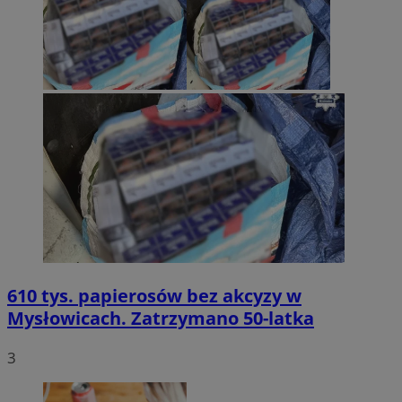
610 tys. papierosów bez akcyzy w
Mysłowicach. Zatrzymano 50-latka
3