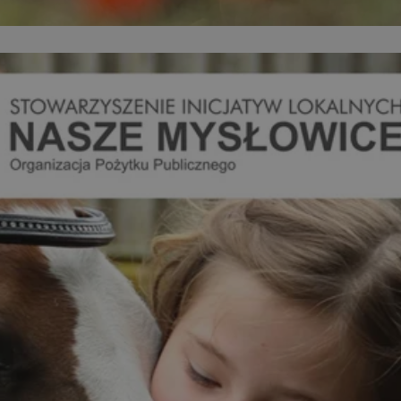
entyfikator sesji.
entyfikator sesji.
entyfikator sesji.
 do przechowywania
niu do usług
e, czy użytkownik
enia lub reklamy.
y gościa na
nych celów
 identyfikatora
erów obsługuje
ekście
lu optymalizacji
rzez usługę Cookie-
preferencji
 na pliki cookie.
ookie Cookie-