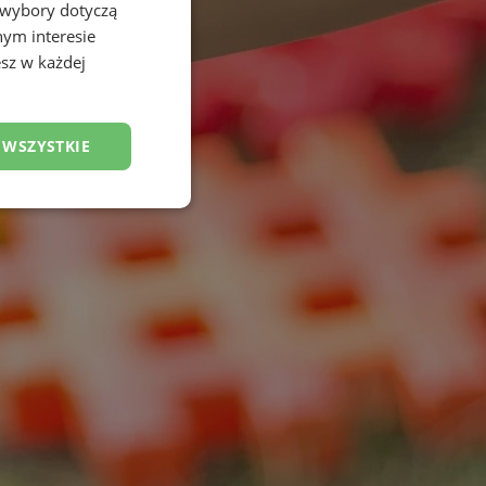
 wybory dotyczą
nym interesie
sz w każdej
 WSZYSTKIE
esklasyfikowane
ane
owanie użytkownika i
j.