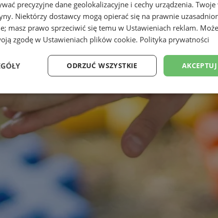
wać precyzyjne dane geolokalizacyjne i cechy urządzenia. Twoje
tryny. Niektórzy dostawcy mogą opierać się na prawnie uzasadnio
ie; masz prawo sprzeciwić się temu w
Ustawieniach reklam
. Może
woją zgodę w
Ustawieniach plików cookie
.
Polityka prywatności
EGÓŁY
ODRZUĆ WSZYSTKIE
AKCEPTUJ
Wydajność
Targetowanie
Funkcjonalność
Ni
ezbędne
Wydajność
Targetowanie
Funkcjonalność
Niesklasyfikow
ie umożliwiają korzystanie z podstawowych funkcji strony internetowej, takich jak log
Bez niezbędnych plików cookie nie można prawidłowo korzystać ze strony internetowe
Okres
Provider
/
Domena
Opis
przechowywania