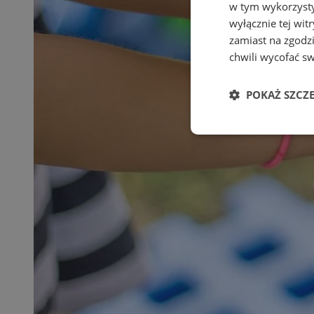
w tym wykorzysty
wyłącznie tej wi
zamiast na zgodz
chwili wycofać s
POKAŻ SZCZ
Niezbędne
Ni
Niezbędne pliki cook
zarządzanie kontem. 
Nazwa