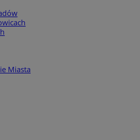
adów
łowicach
ch
ie Miasta