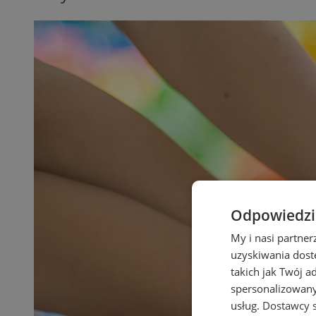
Odpowiedzia
My i nasi partne
uzyskiwania dost
takich jak Twój a
spersonalizowanyc
usług.
Dostawcy s