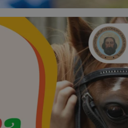
m-ce.pl
1 rok
Ten plik cookie przechowuje id
m-ce.pl
1 rok
Ten plik cookie przechowuje id
m-ce.pl
1 rok
Ten plik cookie przechowuje id
.rfihub.com
Sesja
Ten plik cookie jest używany
zgody użytkownika w odniesie
śledzenia. Zazwyczaj rejestruj
zdecydował się na usługi śledz
5 miesięcy 4
Służy do przechowywania zgod
LinkedIn
tygodnie
używanie plików cookie do in
Corporation
.linkedin.com
1 rok
Do przechowywania unikalnego
Simplifi Holdings
sesji.
Inc.
.simpli.fi
Sesja
Rejestruje, który klaster serw
NGINX Inc.
gościa. Jest to używane w kont
Google Privacy Policy
bh.contextweb.com
równoważenia obciążenia w ce
doświadczenia użytkownika.
nt
1 rok
Ten plik cookie jest używany p
CookieScript
Script.com do zapamiętywania 
m-ce.pl
dotyczących zgody użytkownika
Jest to konieczne, aby baner c
Script.com działał poprawnie.