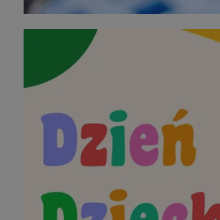
SessID
QeSessID
MvSessID
euds
li_gc
suid
INGRESSCOOKIE
CookieScriptConse