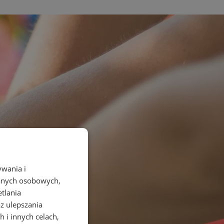
ywania i
danych osobowych,
etlania
az ulepszania
 i innych celach,