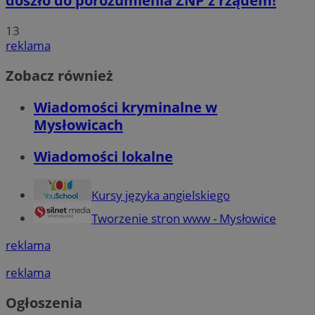
doszło do porozumienia ZNP z rządem!
13
reklama
Zobacz również
Wiadomości kryminalne w
Mysłowicach
Wiadomości lokalne
Kursy języka angielskiego
Tworzenie stron www - Mysłowice
reklama
reklama
Ogłoszenia