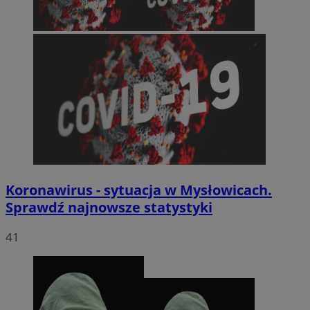
Koronawirus - sytuacja w Mysłowicach.
Sprawdź najnowsze statystyki
41