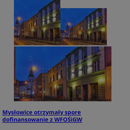
Mysłowice otrzymały spore
dofinansowanie z WFOŚiGW