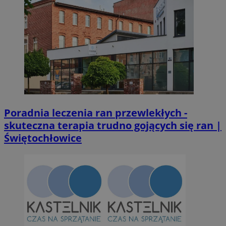
Poradnia leczenia ran przewlekłych -
skuteczna terapia trudno gojących się ran |
Świętochłowice