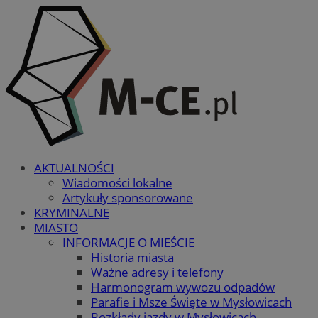
AKTUALNOŚCI
Wiadomości lokalne
Artykuły sponsorowane
KRYMINALNE
MIASTO
INFORMACJE O MIEŚCIE
Historia miasta
Ważne adresy i telefony
Harmonogram wywozu odpadów
Parafie i Msze Święte w Mysłowicach
Rozkłady jazdy w Mysłowicach