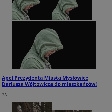
Apel Prezydenta Miasta Mysłowice
Dariusza Wójtowicza do mieszkańców!
28