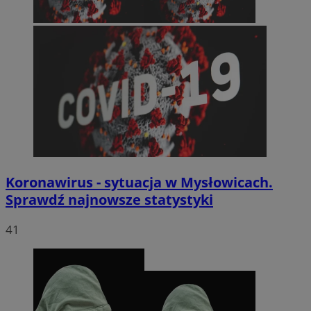
Koronawirus - sytuacja w Mysłowicach.
Sprawdź najnowsze statystyki
41