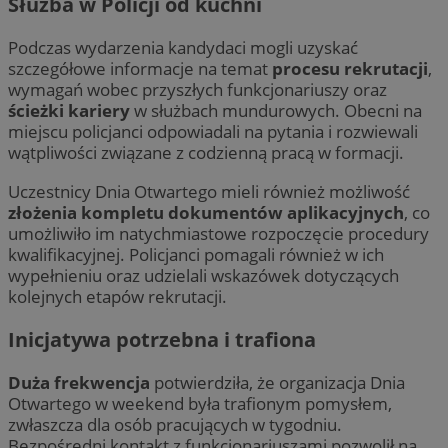
Służba w Policji od kuchni
Podczas wydarzenia kandydaci mogli uzyskać
szczegółowe informacje na temat
procesu rekrutacji
,
wymagań wobec przyszłych funkcjonariuszy oraz
ścieżki kariery
w służbach mundurowych. Obecni na
miejscu policjanci odpowiadali na pytania i rozwiewali
wątpliwości związane z codzienną pracą w formacji.
Uczestnicy Dnia Otwartego mieli również możliwość
złożenia kompletu dokumentów aplikacyjnych
, co
umożliwiło im natychmiastowe rozpoczęcie procedury
kwalifikacyjnej. Policjanci pomagali również w ich
wypełnieniu oraz udzielali wskazówek dotyczących
kolejnych etapów rekrutacji.
Inicjatywa potrzebna i trafiona
Duża frekwencja
potwierdziła, że organizacja Dnia
Otwartego w weekend była trafionym pomysłem,
zwłaszcza dla osób pracujących w tygodniu.
Bezpośredni kontakt z funkcjonariuszami pozwolił na