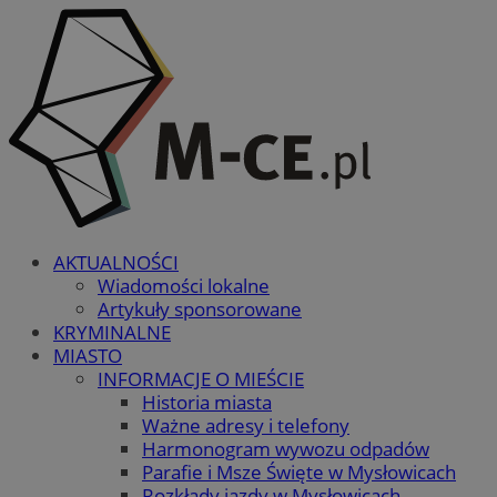
AKTUALNOŚCI
Wiadomości lokalne
Artykuły sponsorowane
KRYMINALNE
MIASTO
INFORMACJE O MIEŚCIE
Historia miasta
Ważne adresy i telefony
Harmonogram wywozu odpadów
Parafie i Msze Święte w Mysłowicach
Rozkłady jazdy w Mysłowicach