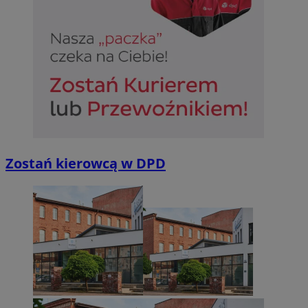
suid
1 r
Simplifi Holdings
Inc.
.simpli.fi
INGRESSCOOKIE
Ses
NGINX Inc.
bh.contextweb.com
Zostań kierowcą w DPD
CookieScriptConsent
1 r
CookieScript
m-ce.pl