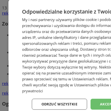
13
Odpowiedzialne korzystanie z Twoi
reklama
My i nasi partnerzy używamy plików cookie i podob
Zobacz również
przechowywania i uzyskiwania dostępu do informac
urządzeniu oraz do przetwarzania danych osobowych
Wiadomości kryminalne w
adres IP, unikalne identyfikatory i dane przeglądani
Mysłowicach
spersonalizowanych reklam i treści, pomiaru reklam i
odbiorców oraz ulepszania usług.
Dostawcy stron tr
Wiadomości lokalne
również przetwarzać Twoje dane w tych i innych cel
wykorzystywać precyzyjne dane geolokalizacyjne i c
Kursy języka angielskiego
Twoje wybory dotyczą wyłącznie tej witryny. Niekt
opierać się na prawnie uzasadnionym interesie zami
Tworzenie stron www - Mysłowice
prawo sprzeciwić się temu w
Ustawieniach reklam
.
reklama
chwili wycofać swoją zgodę w
Ustawieniach plików 
prywatności
reklama
Ogłoszenia
ODRZUĆ WSZYSTKIE
AKCEP