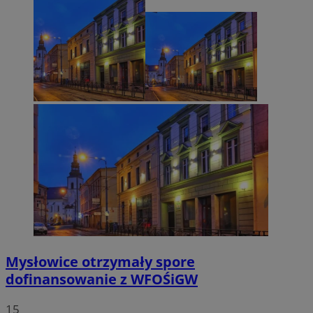
Mysłowice otrzymały spore
dofinansowanie z WFOŚiGW
15